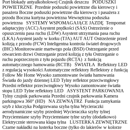
Port blokady antyalkoholowej Czujnik deszczu PODUSZKI
POWIETRZNE Przednie poduszki powietrzne dla kierowcy i
pasażera Boczne poduszki powietrzne dla kierowcy i pasażera z
przodu Boczna kurtyna powietrzna Wewnętrzna poduszka
powietrzna SYSTEMY WSPOMAGAJĄCE JAZDĘ Tempomat
adaptacyjny (ACC) Asystent prędkości (SAS) Ostrzeżenie o
opuszczeniu pasa ruchu (LDW) Asystent utrzymania pasa ruchu
(LKA) Asystent jazdy w korku (TJA) AUT AUT Ostrzeżenie przed
kolizją z przodu (FCW) Inteligentna kontrola świateł drogowych
(IHC) Monitorowanie martwego pola (BSD) Ostrzeganie przed
otwarciem drzwi Ostrzeganie przed kolizją z tyłu Ostrzeganie o
ruchu poprzecznym z tyłu pojazdu (RCTA) z funkcją
automatycznego hamowania (RCTB) ŚWIATŁA Reflektory LED
z regulacją wysokości Automatyczne reflektory Reflektory z funkcją
Follow Me Home Wysoko zamontowane światła hamowania
Światła do jazdy dziennej LED Tylny reflektor przeciwmgłowy
Przedni reflektor przeciwmgłowy Wysoko zamontowane światła
stopu LED Tylne reflektory LED ASYSTENT PARKOWANIA
Tylny czujnik parkowania Przedni czujnik parkowania Kamera
parkingowa 360° (HD) NA ZEWNĄTRZ Funkcja zamykania
szyb z kluczyka Podgrzewana szyba tylna Wycieraczki
aerodynamiczne szyby przedniej Wycieraczka szyby tylnej
Przyciemniane szyby Przyciemniane tylne szyby (dodatkowo)
Elektrycznie sterowana klapa tylna LUSTERKA ZEWNĘTRZNE
Czarne nakładki na lusterka boczne (tylko do lakierów w kolorze