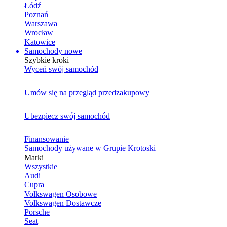
Łódź
Poznań
Warszawa
Wrocław
Katowice
Samochody nowe
Szybkie kroki
Wyceń swój samochód
Umów się na przegląd przedzakupowy
Ubezpiecz swój samochód
Finansowanie
Samochody używane w Grupie Krotoski
Marki
Wszystkie
Audi
Cupra
Volkswagen Osobowe
Volkswagen Dostawcze
Porsche
Seat