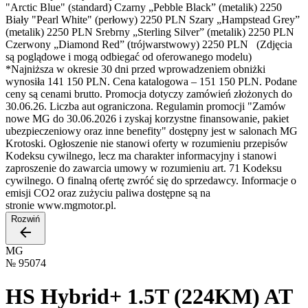
"Arctic Blue" (standard) Czarny „Pebble Black” (metalik) 2250
Biały "Pearl White" (perłowy) 2250 PLN Szary „Hampstead Grey”
(metalik) 2250 PLN Srebrny „Sterling Silver” (metalik) 2250 PLN
Czerwony „Diamond Red” (trójwarstwowy) 2250 PLN (Zdjęcia
są poglądowe i mogą odbiegać od oferowanego modelu)
*Najniższa w okresie 30 dni przed wprowadzeniem obniżki
wynosiła 141 150 PLN. Cena katalogowa – 151 150 PLN. Podane
ceny są cenami brutto. Promocja dotyczy zamówień złożonych do
30.06.26. Liczba aut ograniczona. Regulamin promocji "Zamów
nowe MG do 30.06.2026 i zyskaj korzystne finansowanie, pakiet
ubezpieczeniowy oraz inne benefity" dostępny jest w salonach MG
Krotoski. Ogłoszenie nie stanowi oferty w rozumieniu przepisów
Kodeksu cywilnego, lecz ma charakter informacyjny i stanowi
zaproszenie do zawarcia umowy w rozumieniu art. 71 Kodeksu
cywilnego. O finalną ofertę zwróć się do sprzedawcy. Informacje o
emisji CO2 oraz zużyciu paliwa dostępne są na
stronie www.mgmotor.pl.
Rozwiń
MG
№
95074
HS Hybrid+ 1.5T (224KM) AT