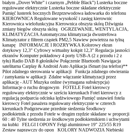
białym „Dover White” i czarnym „Pebble Black”) Lusterka boczne
regulowane elektrycznie Lusterka boczne składane elektrycznie
Pamięć lusterek bocznych Bezprzewodowa ładowarka do telefonu
KIEROWNICA Regulowane wysokość i zasięg kierownic
Kierownica wielofunkcyjna Kierownica obszyta skórą Dźwignia
zmiany biegów obszyta skórą OGRZEWANIE, WENTYLACJA,
KLIMATYZACJA Automatyczna klimatyzacja dwustrefowa
Klimatyzator z filtrem cząstek PM2,5 Nawiew powietrza na tylną
kanapę INFORMACJE I ROZRYWKA Kolorowy ekran
dotykowy 12,3" Cyfrowy wirtualny kokpit 12,3" Regulacja jasności
ekranów Komputer pokładowy 4 porty USB-A (2 z przodu i 2 z
tyłu) Radio DAB 8 głośników Połączenie Bluetooth Nawigacja
satelitarna Carplay & Android Auto Aplikacja iSmart (na telefon)**
Pilot zdalnego sterowania w aplikacji Funkcja zdalnego otwierania
/ zamykania w aplikacji Zdalne włączanie klimatyzacji przez
aplikację - AUT Muzyka online (wymagana subskrypcja)
Informacje o ruchu drogowym FOTELE Fotel kierowcy
regulowany elektrycznie w sześciu kierunkach Fotel kierowcy z
regulacją podparcia odcinka lędżwiowego Pamięć ustawień fotela
kierowcy Fotel pasażera regulowany elektrycznie w czterech
kierunkach Podgrzewane przednie siedzenia Środkowy
podłokietnik z przodu Fotele w drugim rzędzie składane w proporcji
60 : 40 Tylne siedzenia ze środkowym podłokietnikiem i uchwytami
na kubki FELGI I OPONY Felgi aluminiowe 19" 225/55 R19
Zestaw naprawczy do opon KOLORY NADWOZIA Niebieski