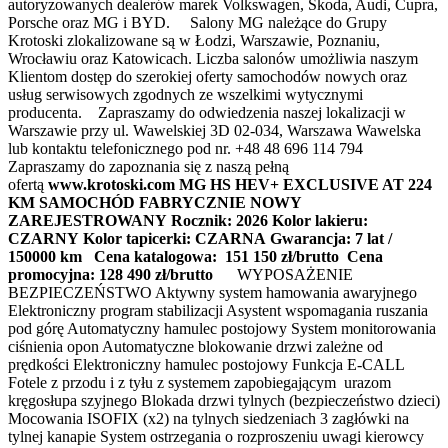
autoryzowanych dealerów marek Volkswagen, Skoda, Audi, Cupra,
Porsche oraz MG i BYD. Salony MG należące do Grupy
Krotoski zlokalizowane są w Łodzi, Warszawie, Poznaniu,
Wrocławiu oraz Katowicach. Liczba salonów umożliwia naszym
Klientom dostęp do szerokiej oferty samochodów nowych oraz
usług serwisowych zgodnych ze wszelkimi wytycznymi
producenta. Zapraszamy do odwiedzenia naszej lokalizacji w
Warszawie przy ul. Wawelskiej 3D 02-034, Warszawa Wawelska
lub kontaktu telefonicznego pod nr. +48 48 696 114 794
Zapraszamy do zapoznania się z naszą pełną
ofertą
www.krotoski.com
MG HS HEV+ EXCLUSIVE AT 224
KM
SAMOCHÓD FABRYCZNIE NOWY
ZAREJESTROWANY
Rocznik: 2026
Kolor lakieru:
CZARNY
Kolor tapicerki: CZARNA
Gwarancja: 7 lat /
150000 km
Cena katalogowa: 151 150 zł/brutto
Cena
promocyjna: 128 490 zł/brutto
WYPOSAŻENIE
BEZPIECZEŃSTWO Aktywny system hamowania awaryjnego
Elektroniczny program stabilizacji Asystent wspomagania ruszania
pod górę Automatyczny hamulec postojowy System monitorowania
ciśnienia opon Automatyczne blokowanie drzwi zależne od
prędkości Elektroniczny hamulec postojowy Funkcja E-CALL
Fotele z przodu i z tyłu z systemem zapobiegającym urazom
kręgosłupa szyjnego Blokada drzwi tylnych (bezpieczeństwo dzieci)
Mocowania ISOFIX (x2) na tylnych siedzeniach 3 zagłówki na
tylnej kanapie System ostrzegania o rozproszeniu uwagi kierowcy