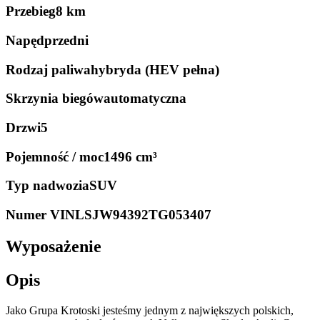
Przebieg
8 km
Napęd
przedni
Rodzaj paliwa
hybryda (HEV pełna)
Skrzynia biegów
automatyczna
Drzwi
5
Pojemność / moc
1496 cm³
Typ nadwozia
SUV
Numer VIN
LSJW94392TG053407
Wyposażenie
Opis
Jako Grupa Krotoski jesteśmy jednym z największych polskich,