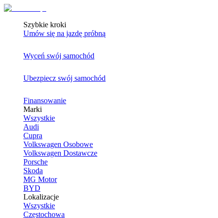
Szybkie kroki
Umów się na jazdę próbną
Wyceń swój samochód
Ubezpiecz swój samochód
Finansowanie
Marki
Wszystkie
Audi
Cupra
Volkswagen Osobowe
Volkswagen Dostawcze
Porsche
Skoda
MG Motor
BYD
Lokalizacje
Wszystkie
Częstochowa