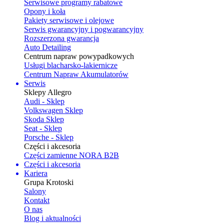
Serwisowe programy rabatowe
Opony i koła
Pakiety serwisowe i olejowe
Serwis gwarancyjny i pogwarancyjny
Rozszerzona gwarancja
Auto Detailing
Centrum napraw powypadkowych
Usługi blacharsko-lakiernicze
Centrum Napraw Akumulatorów
Serwis
Sklepy Allegro
Audi - Sklep
Volkswagen Sklep
Skoda Sklep
Seat - Sklep
Porsche - Sklep
Części i akcesoria
Części zamienne NORA B2B
Części i akcesoria
Kariera
Grupa Krotoski
Salony
Kontakt
O nas
Blog i aktualności