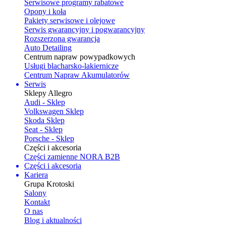
Serwisowe programy rabatowe
Opony i koła
Pakiety serwisowe i olejowe
Serwis gwarancyjny i pogwarancyjny
Rozszerzona gwarancja
Auto Detailing
Centrum napraw powypadkowych
Usługi blacharsko-lakiernicze
Centrum Napraw Akumulatorów
Serwis
Sklepy Allegro
Audi - Sklep
Volkswagen Sklep
Skoda Sklep
Seat - Sklep
Porsche - Sklep
Części i akcesoria
Części zamienne NORA B2B
Części i akcesoria
Kariera
Grupa Krotoski
Salony
Kontakt
O nas
Blog i aktualności