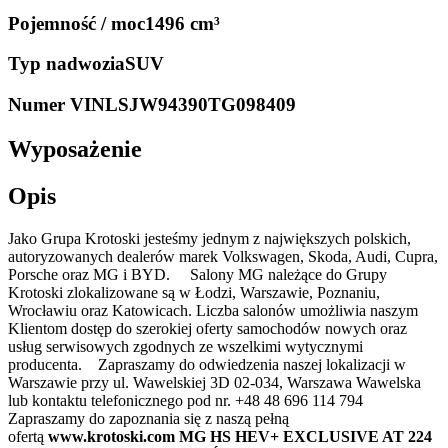
Pojemność / moc
1496 cm³
Typ nadwozia
SUV
Numer VIN
LSJW94390TG098409
Wyposażenie
Opis
Jako Grupa Krotoski jesteśmy jednym z największych polskich,
autoryzowanych dealerów marek Volkswagen, Skoda, Audi, Cupra,
Porsche oraz MG i BYD. Salony MG należące do Grupy
Krotoski zlokalizowane są w Łodzi, Warszawie, Poznaniu,
Wrocławiu oraz Katowicach. Liczba salonów umożliwia naszym
Klientom dostęp do szerokiej oferty samochodów nowych oraz
usług serwisowych zgodnych ze wszelkimi wytycznymi
producenta. Zapraszamy do odwiedzenia naszej lokalizacji w
Warszawie przy ul. Wawelskiej 3D 02-034, Warszawa Wawelska
lub kontaktu telefonicznego pod nr. +48 48 696 114 794
Zapraszamy do zapoznania się z naszą pełną
ofertą
www.krotoski.com MG HS HEV+ EXCLUSIVE AT 224