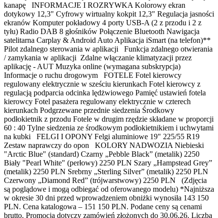
kanapę INFORMACJE I ROZRYWKA Kolorowy ekran
dotykowy 12,3" Cyfrowy wirtualny kokpit 12,3" Regulacja jasności
ekranów Komputer pokładowy 4 porty USB-A (2 z przodu i 2 z
tyłu) Radio DAB 8 głośników Połączenie Bluetooth Nawigacja
satelitarna Carplay & Android Auto Aplikacja iSmart (na telefon)**
Pilot zdalnego sterowania w aplikacji Funkcja zdalnego otwierania
/ zamykania w aplikacji Zdalne włączanie klimatyzacji przez
aplikację - AUT Muzyka online (wymagana subskrypcja)
Informacje o ruchu drogowym FOTELE Fotel kierowcy
regulowany elektrycznie w sześciu kierunkach Fotel kierowcy z
regulacją podparcia odcinka lędżwiowego Pamięć ustawień fotela
kierowcy Fotel pasażera regulowany elektrycznie w czterech
kierunkach Podgrzewane przednie siedzenia Środkowy
podłokietnik z przodu Fotele w drugim rzędzie składane w proporcji
60 : 40 Tylne siedzenia ze środkowym podłokietnikiem i uchwytami
na kubki FELGI I OPONY Felgi aluminiowe 19" 225/55 R19
Zestaw naprawczy do opon KOLORY NADWOZIA Niebieski
"Arctic Blue" (standard) Czarny „Pebble Black” (metalik) 2250
Biały "Pearl White" (perłowy) 2250 PLN Szary „Hampstead Grey”
(metalik) 2250 PLN Srebrny „Sterling Silver” (metalik) 2250 PLN
Czerwony „Diamond Red” (trójwarstwowy) 2250 PLN (Zdjęcia
są poglądowe i mogą odbiegać od oferowanego modelu) *Najniższa
w okresie 30 dni przed wprowadzeniem obniżki wynosiła 143 150
PLN. Cena katalogowa – 151 150 PLN. Podane ceny są cenami
brutto. Promocja dotyczy zamówień złożonych do 30.06.26. Liczba