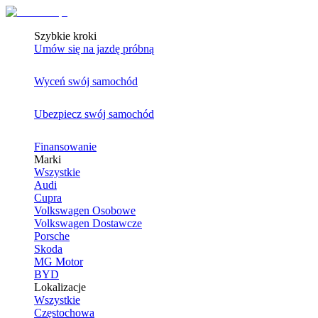
Szybkie kroki
Umów się na jazdę próbną
Wyceń swój samochód
Ubezpiecz swój samochód
Finansowanie
Marki
Wszystkie
Audi
Cupra
Volkswagen Osobowe
Volkswagen Dostawcze
Porsche
Skoda
MG Motor
BYD
Lokalizacje
Wszystkie
Częstochowa