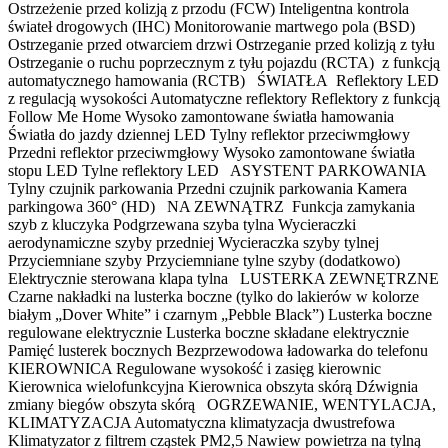
Ostrzeżenie przed kolizją z przodu (FCW) Inteligentna kontrola
świateł drogowych (IHC) Monitorowanie martwego pola (BSD)
Ostrzeganie przed otwarciem drzwi Ostrzeganie przed kolizją z tyłu
Ostrzeganie o ruchu poprzecznym z tyłu pojazdu (RCTA) z funkcją
automatycznego hamowania (RCTB) ŚWIATŁA Reflektory LED
z regulacją wysokości Automatyczne reflektory Reflektory z funkcją
Follow Me Home Wysoko zamontowane światła hamowania
Światła do jazdy dziennej LED Tylny reflektor przeciwmgłowy
Przedni reflektor przeciwmgłowy Wysoko zamontowane światła
stopu LED Tylne reflektory LED ASYSTENT PARKOWANIA
Tylny czujnik parkowania Przedni czujnik parkowania Kamera
parkingowa 360° (HD) NA ZEWNĄTRZ Funkcja zamykania
szyb z kluczyka Podgrzewana szyba tylna Wycieraczki
aerodynamiczne szyby przedniej Wycieraczka szyby tylnej
Przyciemniane szyby Przyciemniane tylne szyby (dodatkowo)
Elektrycznie sterowana klapa tylna LUSTERKA ZEWNĘTRZNE
Czarne nakładki na lusterka boczne (tylko do lakierów w kolorze
białym „Dover White” i czarnym „Pebble Black”) Lusterka boczne
regulowane elektrycznie Lusterka boczne składane elektrycznie
Pamięć lusterek bocznych Bezprzewodowa ładowarka do telefonu
KIEROWNICA Regulowane wysokość i zasięg kierownic
Kierownica wielofunkcyjna Kierownica obszyta skórą Dźwignia
zmiany biegów obszyta skórą OGRZEWANIE, WENTYLACJA,
KLIMATYZACJA Automatyczna klimatyzacja dwustrefowa
Klimatyzator z filtrem cząstek PM2,5 Nawiew powietrza na tylną