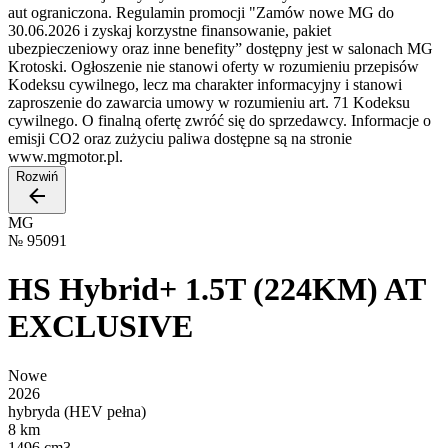
aut ograniczona. Regulamin promocji "Zamów nowe MG do
30.06.2026 i zyskaj korzystne finansowanie, pakiet
ubezpieczeniowy oraz inne benefity” dostępny jest w salonach MG
Krotoski. Ogłoszenie nie stanowi oferty w rozumieniu przepisów
Kodeksu cywilnego, lecz ma charakter informacyjny i stanowi
zaproszenie do zawarcia umowy w rozumieniu art. 71 Kodeksu
cywilnego. O finalną ofertę zwróć się do sprzedawcy. Informacje o
emisji CO2 oraz zużyciu paliwa dostępne są na stronie
www.mgmotor.pl.
Rozwiń
MG
№
95091
HS Hybrid+ 1.5T (224KM) AT
EXCLUSIVE
Nowe
2026
hybryda (HEV pełna)
8 km
1496 cm3