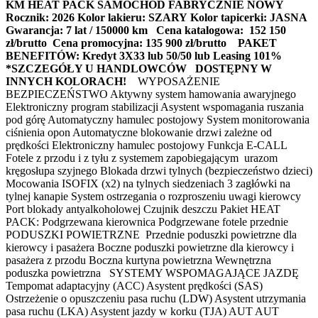
KM HEAT PACK
SAMOCHÓD FABRYCZNIE NOWY
Rocznik: 2026
Kolor lakieru: SZARY
Kolor tapicerki: JASNA
Gwarancja: 7 lat / 150000 km
Cena katalogowa: 152 150
zł/brutto
Cena promocyjna: 135 900 zł/brutto
PAKET
BENEFITÓW: Kredyt 3X33 lub 50/50 lub Leasing 101%
*SZCZEGÓŁY U HANDLOWCÓW
DOSTĘPNY W
INNYCH KOLORACH!
WYPOSAŻENIE
BEZPIECZEŃSTWO Aktywny system hamowania awaryjnego
Elektroniczny program stabilizacji Asystent wspomagania ruszania
pod górę Automatyczny hamulec postojowy System monitorowania
ciśnienia opon Automatyczne blokowanie drzwi zależne od
prędkości Elektroniczny hamulec postojowy Funkcja E-CALL
Fotele z przodu i z tyłu z systemem zapobiegającym urazom
kręgosłupa szyjnego Blokada drzwi tylnych (bezpieczeństwo dzieci)
Mocowania ISOFIX (x2) na tylnych siedzeniach 3 zagłówki na
tylnej kanapie System ostrzegania o rozproszeniu uwagi kierowcy
Port blokady antyalkoholowej Czujnik deszczu Pakiet HEAT
PACK: Podgrzewana kierownica Podgrzewane fotele przednie
PODUSZKI POWIETRZNE Przednie poduszki powietrzne dla
kierowcy i pasażera Boczne poduszki powietrzne dla kierowcy i
pasażera z przodu Boczna kurtyna powietrzna Wewnętrzna
poduszka powietrzna SYSTEMY WSPOMAGAJĄCE JAZDĘ
Tempomat adaptacyjny (ACC) Asystent prędkości (SAS)
Ostrzeżenie o opuszczeniu pasa ruchu (LDW) Asystent utrzymania
pasa ruchu (LKA) Asystent jazdy w korku (TJA) AUT AUT