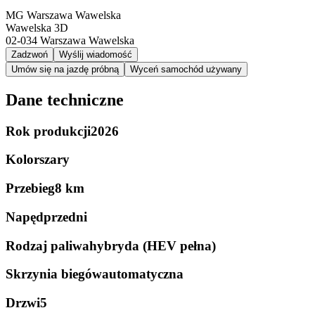
MG Warszawa Wawelska
Wawelska 3D
02-034
Warszawa Wawelska
Zadzwoń
Wyślij wiadomość
Umów się na jazdę próbną
Wyceń samochód używany
Dane techniczne
Rok produkcji
2026
Kolor
szary
Przebieg
8 km
Napęd
przedni
Rodzaj paliwa
hybryda (HEV pełna)
Skrzynia biegów
automatyczna
Drzwi
5