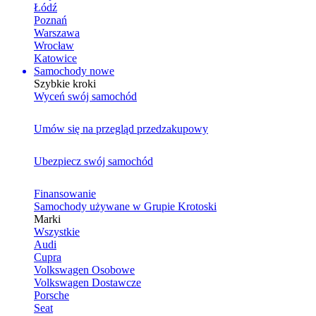
Łódź
Poznań
Warszawa
Wrocław
Katowice
Samochody nowe
Szybkie kroki
Wyceń swój samochód
Umów się na przegląd przedzakupowy
Ubezpiecz swój samochód
Finansowanie
Samochody używane w Grupie Krotoski
Marki
Wszystkie
Audi
Cupra
Volkswagen Osobowe
Volkswagen Dostawcze
Porsche
Seat