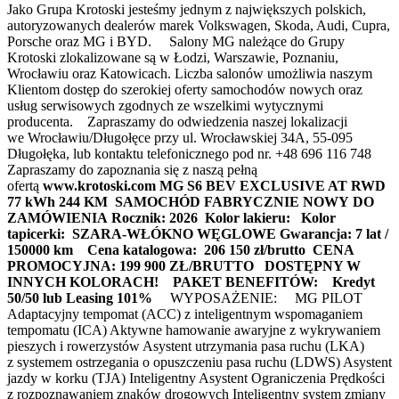
Jako Grupa Krotoski jesteśmy jednym z największych polskich,
autoryzowanych dealerów marek Volkswagen, Skoda, Audi, Cupra,
Porsche oraz MG i BYD. Salony MG należące do Grupy
Krotoski zlokalizowane są w Łodzi, Warszawie, Poznaniu,
Wrocławiu oraz Katowicach. Liczba salonów umożliwia naszym
Klientom dostęp do szerokiej oferty samochodów nowych oraz
usług serwisowych zgodnych ze wszelkimi wytycznymi
producenta. Zapraszamy do odwiedzenia naszej lokalizacji
we Wrocławiu/Długołęce przy ul. Wrocławskiej 34A, 55-095
Długołęka, lub kontaktu telefonicznego pod nr. +48 696 116 748
Zapraszamy do zapoznania się z naszą pełną
ofertą
www.krotoski.com MG S6 BEV EXCLUSIVE AT RWD
77 kWh 244 KM
SAMOCHÓD FABRYCZNIE NOWY DO
ZAMÓWIENIA
Rocznik: 2026
Kolor lakieru:
Kolor
tapicerki: SZARA-WŁÓKNO WĘGLOWE
Gwarancja: 7 lat /
150000 km
Cena katalogowa: 206 150 zł/brutto
CENA
PROMOCYJNA: 199 900 ZŁ/BRUTTO
DOSTĘPNY W
INNYCH KOLORACH!
PAKET BENEFITÓW:
Kredyt
50/50 lub Leasing 101%
WYPOSAŻENIE: MG PILOT
Adaptacyjny tempomat (ACC) z inteligentnym wspomaganiem
tempomatu (ICA) Aktywne hamowanie awaryjne z wykrywaniem
pieszych i rowerzystów Asystent utrzymania pasa ruchu (LKA)
z systemem ostrzegania o opuszczeniu pasa ruchu (LDWS) Asystent
jazdy w korku (TJA) Inteligentny Asystent Ograniczenia Prędkości
z rozpoznawaniem znaków drogowych Inteligentny system zmiany