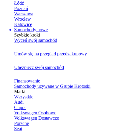
Łódź
Poznań
Warszawa
Wrocław
Katowice
Samochody nowe
Szybkie kroki
Wyceń swój samochód
Umów się na przegląd przedzakupowy
Ubezpiecz swój samochód
Finansowanie
Samochody używane w Grupie Krotoski
Marki
Wszystkie
Audi
Cupra
Volkswagen Osobowe
Volkswagen Dostawcze
Porsche
Seat