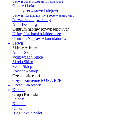
Serwisowe programy rabatowe
Opony i koła
Pakiety serwisowe i olejowe
Serwis gwarancyjny i pogwarancyjny
Rozszerzona gwarancja
Auto Detailing
Centrum napraw powypadkowych
Usługi blacharsko-lakiernicze
Centrum Napraw Akumulatorów
Serwis
Sklepy Allegro
Audi - Sklep
Volkswagen Sklep
Skoda Sklep
Seat - Sklep
Porsche - Sklep
Części i akcesoria
Części zamienne NORA B2B
Części i akcesoria
Kariera
Grupa Krotoski
Salony
Kontakt
O nas
Blog i aktualności