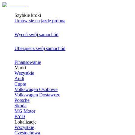
Szybkie kroki
Umów się na jazdę próbną
Wyceń swój samochód
Ubezpiecz swój samochód
Finansowanie
Marki
Wszystkie
Audi
Cupra
Volkswagen Osobowe
Volkswagen Dostawcze
Porsche
Skoda
MG Motor
BYD
Lokalizacje
Wszystkie
Częstochowa