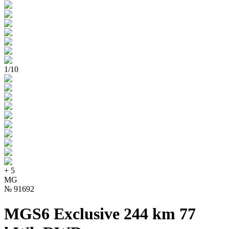
1
/
10
+
5
MG
№
91692
MGS6 Exclusive 244 km 77