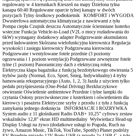
regulowany w 4 kierunkach Kieszeń na mapy Dzielona tylna
kanapa 60:40 Regulowane oparcie tylnej kanapy w dwóch
pozycjach Tylny środkowy podłokietnik KOMFORT i WYGODA
Dwustrefowa automatyczna klimatyzacja z nawiewami z tyłu
Pompa ciepła Czujnik deszczu Automatycznie ściemniane lusterko
wsteczne Funkcja Vehicle-to-Load (V2L o mocy rozładowania do
6kW) wymagany dodatkowy adapter Podgrzewanie akumulatora
przed ładowaniem Skórzana wielofunkcyjna kierownica Regulacja
wysokości i zasięgu kierownicy Podgrzewana kierownica
Podgrzewane i wentylowane fotele przednie (3 poziomy
ogrzewania i 1 poziom wentylacji) Podgrzewane zewnętrzne fotele
tylne (1 poziom) Panoramiczny dach z elektryczną roletą
Elektryczna klapa bagażnika z funkcją bezdotykowego otwierania 5
trybów jazdy (Normal, Eco, Sport, Śnieg, Indywidualny) 4 tryby
hamowania rekuperacyjnego (Auto, 1, 2, 3) Jazda z użyciem tylko
pedału przyśpieszenia (One-Pedal Driving) Bezkluczykowe
otwieranie Oświetlenie ambientowe Przednie i tylne lampki do
czytania Osłony przeciwsłoneczne z lusterkiem i oświetleniem dla
kierowcy i pasażera Elektryczne szyby z przodu i z tyłu z funkcją
zamykania jednego dotknięcia INFORMACJE I ROZRYWKA
System audio z 11 głośnikami Radio DAB+ 10,25” cyfrowy zestaw
wskaźników 12,8” ekran HD multimedialny Wyświetlacz Head-up
Display Usługi na żywo (dodatkowe usługi to Pogoda, Ruch na
żywo, Amazon Music, TikTok, YouTube, Spotify) Planer podróży
EV Przednie gniazdo 12V Porty USB (z przodu 2× USB-C, z tyłu