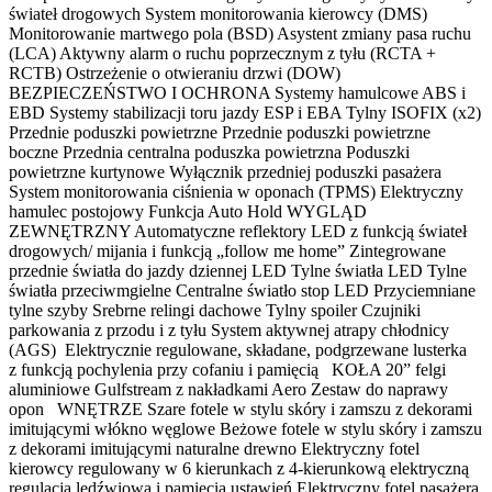
świateł drogowych System monitorowania kierowcy (DMS)
Monitorowanie martwego pola (BSD) Asystent zmiany pasa ruchu
(LCA) Aktywny alarm o ruchu poprzecznym z tyłu (RCTA +
RCTB) Ostrzeżenie o otwieraniu drzwi (DOW)
BEZPIECZEŃSTWO I OCHRONA Systemy hamulcowe ABS i
EBD Systemy stabilizacji toru jazdy ESP i EBA Tylny ISOFIX (x2)
Przednie poduszki powietrzne Przednie poduszki powietrzne
boczne Przednia centralna poduszka powietrzna Poduszki
powietrzne kurtynowe Wyłącznik przedniej poduszki pasażera
System monitorowania ciśnienia w oponach (TPMS) Elektryczny
hamulec postojowy Funkcja Auto Hold WYGLĄD
ZEWNĘTRZNY Automatyczne reflektory LED z funkcją świateł
drogowych/ mijania i funkcją „follow me home” Zintegrowane
przednie światła do jazdy dziennej LED Tylne światła LED Tylne
światła przeciwmgielne Centralne światło stop LED Przyciemniane
tylne szyby Srebrne relingi dachowe Tylny spoiler Czujniki
parkowania z przodu i z tyłu System aktywnej atrapy chłodnicy
(AGS) Elektrycznie regulowane, składane, podgrzewane lusterka
z funkcją pochylenia przy cofaniu i pamięcią KOŁA 20” felgi
aluminiowe Gulfstream z nakładkami Aero Zestaw do naprawy
opon WNĘTRZE Szare fotele w stylu skóry i zamszu z dekorami
imitującymi włókno węglowe Beżowe fotele w stylu skóry i zamszu
z dekorami imitującymi naturalne drewno Elektryczny fotel
kierowcy regulowany w 6 kierunkach z 4-kierunkową elektryczną
regulacją lędźwiową i pamięcią ustawień Elektryczny fotel pasażera