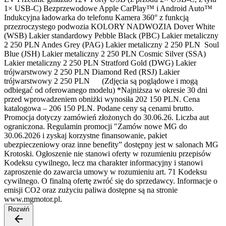
1× USB-C) Bezprzewodowe Apple CarPlay™ i Android Auto™
Indukcyjna ładowarka do telefonu Kamera 360° z funkcją
przezroczystego podwozia KOLORY NADWOZIA Dover White
(WSB) Lakier standardowy Pebble Black (PBC) Lakier metaliczny
2 250 PLN Andes Grey (PAG) Lakier metaliczny 2 250 PLN Soul
Blue (JSH) Lakier metaliczny 2 250 PLN Cosmic Silver (SSA)
Lakier metaliczny 2 250 PLN Stratford Gold (DWG) Lakier
trójwarstwowy 2 250 PLN Diamond Red (RSJ) Lakier
trójwarstwowy 2 250 PLN (Zdjęcia są poglądowe i mogą
odbiegać od oferowanego modelu) *Najniższa w okresie 30 dni
przed wprowadzeniem obniżki wynosiła 202 150 PLN. Cena
katalogowa – 206 150 PLN. Podane ceny są cenami brutto.
Promocja dotyczy zamówień złożonych do 30.06.26. Liczba aut
ograniczona. Regulamin promocji "Zamów nowe MG do
30.06.2026 i zyskaj korzystne finansowanie, pakiet
ubezpieczeniowy oraz inne benefity” dostępny jest w salonach MG
Krotoski. Ogłoszenie nie stanowi oferty w rozumieniu przepisów
Kodeksu cywilnego, lecz ma charakter informacyjny i stanowi
zaproszenie do zawarcia umowy w rozumieniu art. 71 Kodeksu
cywilnego. O finalną ofertę zwróć się do sprzedawcy. Informacje o
emisji CO2 oraz zużyciu paliwa dostępne są na stronie
www.mgmotor.pl.
Rozwiń