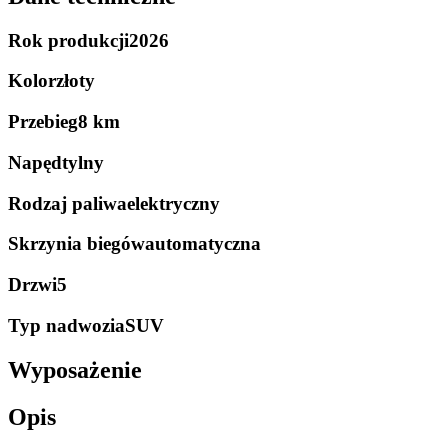
Rok produkcji
2026
Kolor
złoty
Przebieg
8 km
Napęd
tylny
Rodzaj paliwa
elektryczny
Skrzynia biegów
automatyczna
Drzwi
5
Typ nadwozia
SUV
Wyposażenie
Opis