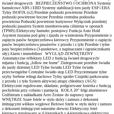
świateł drogowych BEZPIECZEŃSTWO I OCHRONA Systemy
hamulcowe ABS i EBD Systemy stabilizacji toru jazdy ESP i EBA
Tylny ISOFIX (x2) Przednie poduszki powietrzne Przednie
poduszki powietrzne boczne Przednia centralna poduszka
powietrzna Poduszki powietrzne kurtynowe Wyłącznik przedniej
poduszki pasażera System monitorowania ciśnienia w oponach
(TPMS) Elektryczny hamulec postojowy Funkcja Auto Hold
Asystent ruszania pod górę i zjazdu ze wzniesienia Przypomnienie o
zapięciu pasów bezpieczeństwa kierowcy Przypomnienie o zapięciu
pasów bezpieczeństwa pasażerów z przodu i z tyłu Przednie i tylne
pasy bezpieczeństwa (3-punktowe, z napinaczami i ogranicznikami
siły) Alarm i immobilizer WYGLĄD ZEWNĘTRZNY
Automatyczne reflektory LED z funkcją świateł drogowych/
mijania i funkcją „follow me home” Zintegrowane przednie światła
do jazdy dziennej LED Tylne światła LED Tylne światła
przeciwmgielne Centralne światło stop LED Przyciemniane tylne
szyby Srebrne relingi dachowe Tylny spoiler Czujniki parkowania
z przodu i z tyłu System aktywnej atrapy chłodnicy (AGS)
Elektrycznie regulowane, składane, podgrzewane lusterka z funkcją
pochylenia przy cofaniu i pamięcią KOŁA 20” felgi aluminiowe
Gulfstream z nakładkami Aero Zestaw do naprawy opon
WNĘTRZE Szare fotele w stylu skóry i zamszu z dekorami
imitującymi włókno węglowe Beżowe fotele w stylu skóry i zamszu
z dekorami imitującymi naturalne drewno Elektryczny fotel
kierowcy regulowany w 6 kierunkach z 4-kierunkową elektryczną