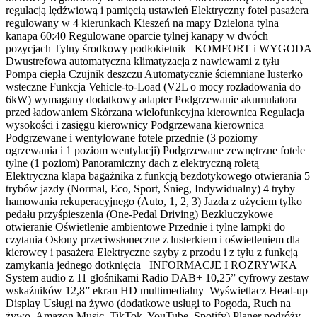
regulacją lędźwiową i pamięcią ustawień Elektryczny fotel pasażera
regulowany w 4 kierunkach Kieszeń na mapy Dzielona tylna
kanapa 60:40 Regulowane oparcie tylnej kanapy w dwóch
pozycjach Tylny środkowy podłokietnik KOMFORT i WYGODA
Dwustrefowa automatyczna klimatyzacja z nawiewami z tyłu
Pompa ciepła Czujnik deszczu Automatycznie ściemniane lusterko
wsteczne Funkcja Vehicle-to-Load (V2L o mocy rozładowania do
6kW) wymagany dodatkowy adapter Podgrzewanie akumulatora
przed ładowaniem Skórzana wielofunkcyjna kierownica Regulacja
wysokości i zasięgu kierownicy Podgrzewana kierownica
Podgrzewane i wentylowane fotele przednie (3 poziomy
ogrzewania i 1 poziom wentylacji) Podgrzewane zewnętrzne fotele
tylne (1 poziom) Panoramiczny dach z elektryczną roletą
Elektryczna klapa bagażnika z funkcją bezdotykowego otwierania 5
trybów jazdy (Normal, Eco, Sport, Śnieg, Indywidualny) 4 tryby
hamowania rekuperacyjnego (Auto, 1, 2, 3) Jazda z użyciem tylko
pedału przyśpieszenia (One-Pedal Driving) Bezkluczykowe
otwieranie Oświetlenie ambientowe Przednie i tylne lampki do
czytania Osłony przeciwsłoneczne z lusterkiem i oświetleniem dla
kierowcy i pasażera Elektryczne szyby z przodu i z tyłu z funkcją
zamykania jednego dotknięcia INFORMACJE I ROZRYWKA
System audio z 11 głośnikami Radio DAB+ 10,25” cyfrowy zestaw
wskaźników 12,8” ekran HD multimedialny Wyświetlacz Head-up
Display Usługi na żywo (dodatkowe usługi to Pogoda, Ruch na
żywo, Amazon Music, TikTok, YouTube, Spotify) Planer podróży