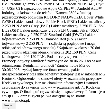
EV Przednie gniazdo 12V Porty USB (z przodu 2× USB-C, z tyłu
1× USB-C) Bezprzewodowe Apple CarPlay™ i Android Auto™
Indukcyjna ładowarka do telefonu Kamera 360° z funkcją
przezroczystego podwozia KOLORY NADWOZIA Dover White
(WSB) Lakier standardowy Pebble Black (PBC) Lakier metaliczny
2 250 PLN Andes Grey (PAG) Lakier metaliczny 2 250 PLN Soul
Blue (JSH) Lakier metaliczny 2 250 PLN Cosmic Silver (SSA)
Lakier metaliczny 2 250 PLN Stratford Gold (DWG) Lakier
trójwarstwowy 2 250 PLN Diamond Red (RSJ) Lakier
trójwarstwowy 2 250 PLN (Zdjęcia są poglądowe i mogą
odbiegać od oferowanego modelu) *Najniższa w okresie 30 dni
przed wprowadzeniem obniżki wynosiła 202 150 PLN. Cena
katalogowa – 206 150 PLN. Podane ceny są cenami brutto.
Promocja dotyczy zamówień złożonych do 30.06.26. Liczba aut
ograniczona. Regulamin promocji "Zamów nowe MG do
30.06.2026 i zyskaj korzystne finansowanie, pakiet
ubezpieczeniowy oraz inne benefity” dostępny jest w salonach MG
Krotoski. Ogłoszenie nie stanowi oferty w rozumieniu przepisów
Kodeksu cywilnego, lecz ma charakter informacyjny i stanowi
zaproszenie do zawarcia umowy w rozumieniu art. 71 Kodeksu
cywilnego. O finalną ofertę zwróć się do sprzedawcy. Informacje o
emisji CO2 oraz zużyciu paliwa dostępne są na stronie
www.mgmotor.pl.
Rozwiń