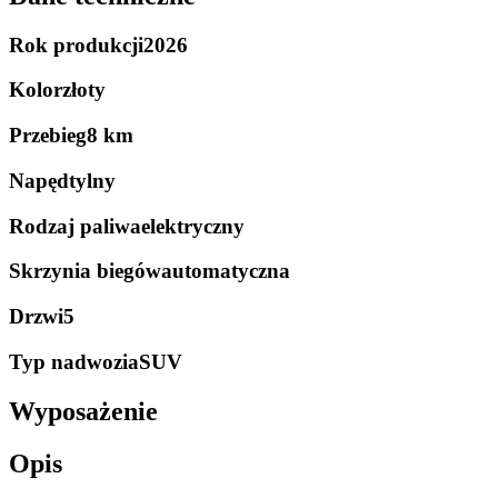
Rok produkcji
2026
Kolor
złoty
Przebieg
8 km
Napęd
tylny
Rodzaj paliwa
elektryczny
Skrzynia biegów
automatyczna
Drzwi
5
Typ nadwozia
SUV
Wyposażenie
Opis