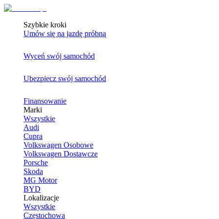
Szybkie kroki
Umów się na jazdę próbną
Wyceń swój samochód
Ubezpiecz swój samochód
Finansowanie
Marki
Wszystkie
Audi
Cupra
Volkswagen Osobowe
Volkswagen Dostawcze
Porsche
Skoda
MG Motor
BYD
Lokalizacje
Wszystkie
Częstochowa