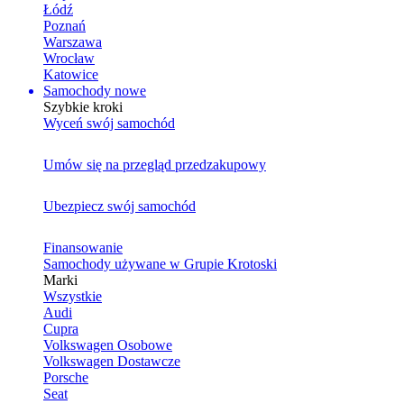
Łódź
Poznań
Warszawa
Wrocław
Katowice
Samochody nowe
Szybkie kroki
Wyceń swój samochód
Umów się na przegląd przedzakupowy
Ubezpiecz swój samochód
Finansowanie
Samochody używane w Grupie Krotoski
Marki
Wszystkie
Audi
Cupra
Volkswagen Osobowe
Volkswagen Dostawcze
Porsche
Seat