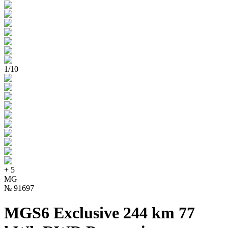
1
/
10
+
5
MG
№
91697
MGS6 Exclusive 244 km 77