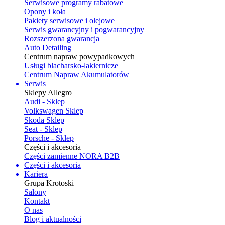
Serwisowe programy rabatowe
Opony i koła
Pakiety serwisowe i olejowe
Serwis gwarancyjny i pogwarancyjny
Rozszerzona gwarancja
Auto Detailing
Centrum napraw powypadkowych
Usługi blacharsko-lakiernicze
Centrum Napraw Akumulatorów
Serwis
Sklepy Allegro
Audi - Sklep
Volkswagen Sklep
Skoda Sklep
Seat - Sklep
Porsche - Sklep
Części i akcesoria
Części zamienne NORA B2B
Części i akcesoria
Kariera
Grupa Krotoski
Salony
Kontakt
O nas
Blog i aktualności