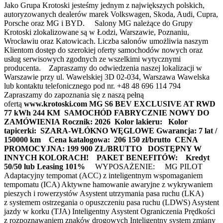
Jako Grupa Krotoski jesteśmy jednym z największych polskich,
autoryzowanych dealerów marek Volkswagen, Skoda, Audi, Cupra,
Porsche oraz MG i BYD. Salony MG należące do Grupy
Krotoski zlokalizowane są w Łodzi, Warszawie, Poznaniu,
Wrocławiu oraz Katowicach. Liczba salonów umożliwia naszym
Klientom dostęp do szerokiej oferty samochodów nowych oraz
usług serwisowych zgodnych ze wszelkimi wytycznymi
producenta. Zapraszamy do odwiedzenia naszej lokalizacji w
Warszawie przy ul. Wawelskiej 3D 02-034, Warszawa Wawelska
lub kontaktu telefonicznego pod nr. +48 48 696 114 794
Zapraszamy do zapoznania się z naszą pełną
ofertą
www.krotoski.com MG S6 BEV EXCLUSIVE AT RWD
77 kWh 244 KM
SAMOCHÓD FABRYCZNIE NOWY DO
ZAMÓWIENIA
Rocznik: 2026
Kolor lakieru:
Kolor
tapicerki: SZARA-WŁÓKNO WĘGLOWE
Gwarancja: 7 lat /
150000 km
Cena katalogowa: 206 150 zł/brutto
CENA
PROMOCYJNA: 199 900 ZŁ/BRUTTO
DOSTĘPNY W
INNYCH KOLORACH!
PAKET BENEFITÓW:
Kredyt
50/50 lub Leasing 101%
WYPOSAŻENIE: MG PILOT
Adaptacyjny tempomat (ACC) z inteligentnym wspomaganiem
tempomatu (ICA) Aktywne hamowanie awaryjne z wykrywaniem
pieszych i rowerzystów Asystent utrzymania pasa ruchu (LKA)
z systemem ostrzegania o opuszczeniu pasa ruchu (LDWS) Asystent
jazdy w korku (TJA) Inteligentny Asystent Ograniczenia Prędkości
z rozpoznawaniem znaków drogowych Inteligentny system zmiany