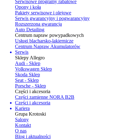
Serwisowe programy rabatowe
Opony i koła
Pakiety serwisowe i olejowe
Serwis gwarancyjny i pogwarancyjny
Rozszerzona gwarancja
Auto Detailing
Centrum napraw powypadkowych
Usługi blacharsko-lakiernicze
Centrum Napraw Akumulatorów
Serwis
Sklepy Allegro
Audi - Sklep
Volkswagen Sklep
Skoda Sklep
Seat - Sklep
Porsche - Sklep
Części i akcesoria
Części zamienne NORA B2B
Części i akcesoria
Kariera
Grupa Krotoski
Salony
Kontakt
O nas
Blog i aktualności