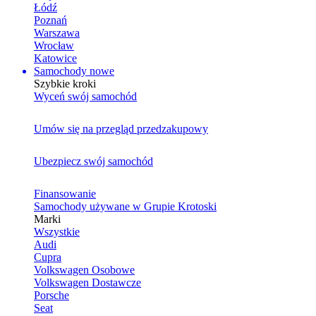
Łódź
Poznań
Warszawa
Wrocław
Katowice
Samochody nowe
Szybkie kroki
Wyceń swój samochód
Umów się na przegląd przedzakupowy
Ubezpiecz swój samochód
Finansowanie
Samochody używane w Grupie Krotoski
Marki
Wszystkie
Audi
Cupra
Volkswagen Osobowe
Volkswagen Dostawcze
Porsche
Seat