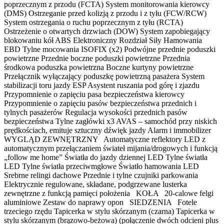
poprzecznym z przodu (FCTA) System monitorowania kierowcy
(DMS) Ostrzeganie przed kolizją z przodu i z tyłu (FCW/RCW)
System ostrzegania o ruchu poprzecznym z tyłu (RCTA)
Ostrzeżenie o otwartych drzwiach (DOW) System zapobiegający
blokowaniu kół ABS Elektroniczny Rozdział Siły Hamowania
EBD Tylne mocowania ISOFIX (x2) Podwójne przednie poduszki
powietrzne Przednie boczne poduszki powietrzne Przednia
środkowa poduszka powietrzna Boczne kurtyny powietrzne
Przełącznik wyłączający poduszkę powietrzną pasażera System
stabilizacji toru jazdy ESP Asystent ruszania pod górę i zjazdu
Przypomnienie o zapięciu pasa bezpieczeństwa kierowcy
Przypomnienie o zapięciu pasów bezpieczeństwa przednich i
tylnych pasażerów Regulacja wysokości przednich pasów
bezpieczeństwa Tylne zagłówki x3 AVAS – samochód przy niskich
prędkościach, emituje sztuczny dźwięk jazdy Alarm i immobilizer
WYGLĄD ZEWNĘTRZNY Automatyczne reflektory LED z
automatycznym przełączaniem świateł mijania/drogowych i funkcją
„follow me home” Światła do jazdy dziennej LED Tylne światła
LED Tylne światła przeciwmgłowe Światło hamowania LED
Srebrne relingi dachowe Przednie i tylne czujniki parkowania
Elektrycznie regulowane, składane, podgrzewane lusterka
zewnętrzne z funkcją pamięci położenia KOŁA 20-calowe felgi
aluminiowe Zestaw do naprawy opon SIEDZENIA Fotele
trzeciego rzędu Tapicerka w stylu skórzanym (czarna) Tapicerka w
stylu skórzanym (brązowo-beżowa) (połączenie dwóch odcieni plus