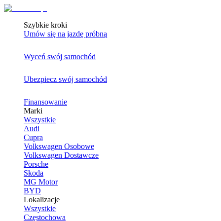
Szybkie kroki
Umów się na jazdę próbną
Wyceń swój samochód
Ubezpiecz swój samochód
Finansowanie
Marki
Wszystkie
Audi
Cupra
Volkswagen Osobowe
Volkswagen Dostawcze
Porsche
Skoda
MG Motor
BYD
Lokalizacje
Wszystkie
Częstochowa