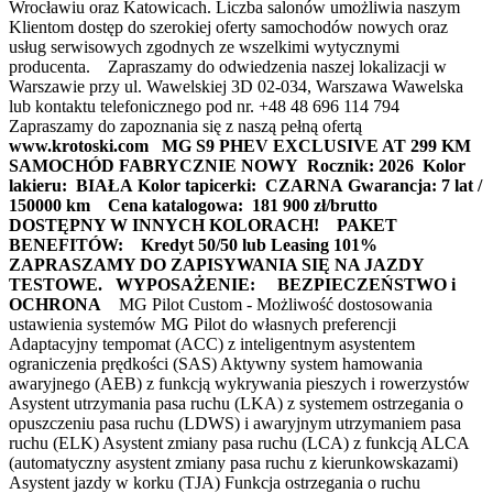
Wrocławiu oraz Katowicach. Liczba salonów umożliwia naszym
Klientom dostęp do szerokiej oferty samochodów nowych oraz
usług serwisowych zgodnych ze wszelkimi wytycznymi
producenta. Zapraszamy do odwiedzenia naszej lokalizacji w
Warszawie przy ul. Wawelskiej 3D 02-034, Warszawa Wawelska
lub kontaktu telefonicznego pod nr. +48 48 696 114 794
Zapraszamy do zapoznania się z naszą pełną ofertą
www.krotoski.com
MG S9 PHEV EXCLUSIVE AT 299 KM
SAMOCHÓD FABRYCZNIE NOWY
Rocznik: 2026
Kolor
lakieru: BIAŁA
Kolor tapicerki: CZARNA
Gwarancja: 7 lat /
150000 km
Cena katalogowa: 181 900 zł/brutto
DOSTĘPNY W INNYCH KOLORACH!
PAKET
BENEFITÓW:
Kredyt 50/50 lub Leasing 101%
ZAPRASZAMY DO ZAPISYWANIA SIĘ NA JAZDY
TESTOWE.
WYPOSAŻENIE:
BEZPIECZEŃSTWO i
OCHRONA
MG Pilot Custom - Możliwość dostosowania
ustawienia systemów MG Pilot do własnych preferencji
Adaptacyjny tempomat (ACC) z inteligentnym asystentem
ograniczenia prędkości (SAS) Aktywny system hamowania
awaryjnego (AEB) z funkcją wykrywania pieszych i rowerzystów
Asystent utrzymania pasa ruchu (LKA) z systemem ostrzegania o
opuszczeniu pasa ruchu (LDWS) i awaryjnym utrzymaniem pasa
ruchu (ELK) Asystent zmiany pasa ruchu (LCA) z funkcją ALCA
(automatyczny asystent zmiany pasa ruchu z kierunkowskazami)
Asystent jazdy w korku (TJA) Funkcja ostrzegania o ruchu