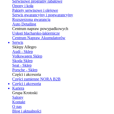
Serwisowe programy rabatowe
Opony i koła
Pakiety serwisowe i olejowe
Serwis gwarancyjny i pogwarancyjny
Rozszerzona gwarancja
Auto Detailing
Centrum napraw powypadkowych
Usługi blacharsko-lakiernicze
Centrum Napraw Akumulatorów
Serwis
Sklepy Allegro
Audi - Sklep
Volkswagen Sklep
Skoda Sklep
Seat - Sklep
Porsche - Sklep
Części i akcesoria
Części zamienne NORA B2B
Części i akcesoria
Kariera
Grupa Krotoski
Salony
Kontakt
O nas
Blog i aktualności