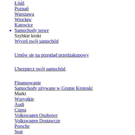
Łódź
Poznań
Warszawa
Wrocław
Katowice
Samochody nowe
Szybkie kroki
Wyceń swój samochód
Umów się na przegląd przedzakupowy
Ubezpiecz swój samochód
Finansowanie
Samochody używane w Grupie Krotoski
Marki
Wszystkie
Audi
Cupra
Volkswagen Osobowe
Volkswagen Dostawcze
Porsche
Seat