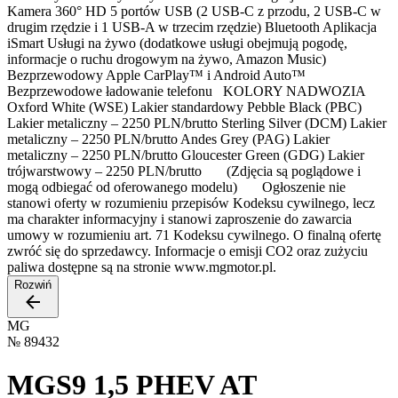
Kamera 360° HD 5 portów USB (2 USB-C z przodu, 2 USB-C w
drugim rzędzie i 1 USB-A w trzecim rzędzie) Bluetooth Aplikacja
iSmart Usługi na żywo (dodatkowe usługi obejmują pogodę,
informacje o ruchu drogowym na żywo, Amazon Music)
Bezprzewodowy Apple CarPlay™ i Android Auto™
Bezprzewodowe ładowanie telefonu KOLORY NADWOZIA
Oxford White (WSE) Lakier standardowy Pebble Black (PBC)
Lakier metaliczny – 2250 PLN/brutto Sterling Silver (DCM) Lakier
metaliczny – 2250 PLN/brutto Andes Grey (PAG) Lakier
metaliczny – 2250 PLN/brutto Gloucester Green (GDG) Lakier
trójwarstwowy – 2250 PLN/brutto (Zdjęcia są poglądowe i
mogą odbiegać od oferowanego modelu) Ogłoszenie nie
stanowi oferty w rozumieniu przepisów Kodeksu cywilnego, lecz
ma charakter informacyjny i stanowi zaproszenie do zawarcia
umowy w rozumieniu art. 71 Kodeksu cywilnego. O finalną ofertę
zwróć się do sprzedawcy. Informacje o emisji CO2 oraz zużyciu
paliwa dostępne są na stronie www.mgmotor.pl.
Rozwiń
MG
№
89432
MGS9 1,5 PHEV AT