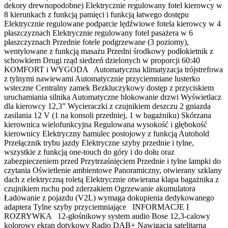
dekory drewnopodobne) Elektrycznie regulowany fotel kierowcy w
8 kierunkach z funkcją pamięci i funkcją łatwego dostępu
Elektrycznie regulowane podparcie lędźwiowe fotela kierowcy w 4
płaszczyznach Elektrycznie regulowany fotel pasażera w 6
płaszczyznach Przednie fotele podgrzewane (3 poziomy),
wentylowane z funkcją masażu Przedni środkowy podłokietnik z
schowkiem Drugi rząd siedzeń dzielonych w proporcji 60:40
KOMFORT i WYGODA Automatyczna klimatyzacja trójstrefowa
z tylnymi nawiewami Automatycznie przyciemniane lusterko
wsteczne Centralny zamek Bezkluczykowy dostęp z przyciskiem
uruchamiania silnika Automatyczne blokowanie drzwi Wyświetlacz
dla kierowcy 12,3” Wycieraczki z czujnikiem deszczu 2 gniazda
zasilania 12 V (1 na konsoli przedniej, 1 w bagażniku) Skórzana
kierownica wielofunkcyjna Regulowana wysokość i głębokość
kierownicy Elektryczny hamulec postojowy z funkcją Autohold
Przełącznik trybu jazdy Elektryczne szyby przednie i tylne,
wszystkie z funkcją one-touch do góry i do dołu oraz
zabezpieczeniem przed Przytrzaśnięciem Przednie i tylne lampki do
czytania Oświetlenie ambientowe Panoramiczny, otwierany szklany
dach z elektryczną roletą Elektrycznie otwierana klapa bagażnika z
czujnikiem ruchu pod zderzakiem Ogrzewanie akumulatora
Ładowanie z pojazdu (V2L) wymaga dokupienia dedykowanego
adaptera Tylne szyby przyciemniające INFORMACJE I
ROZRYWKA 12-głośnikowy system audio Bose 12,3-calowy
kolorowy ekran dotykowy Radio DAB+ Nawigacja satelitarna