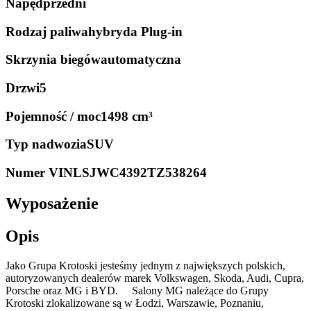
Napęd
przedni
Rodzaj paliwa
hybryda Plug-in
Skrzynia biegów
automatyczna
Drzwi
5
Pojemność / moc
1498 cm³
Typ nadwozia
SUV
Numer VIN
LSJWC4392TZ538264
Wyposażenie
Opis
Jako Grupa Krotoski jesteśmy jednym z największych polskich,
autoryzowanych dealerów marek Volkswagen, Skoda, Audi, Cupra,
Porsche oraz MG i BYD. Salony MG należące do Grupy
Krotoski zlokalizowane są w Łodzi, Warszawie, Poznaniu,