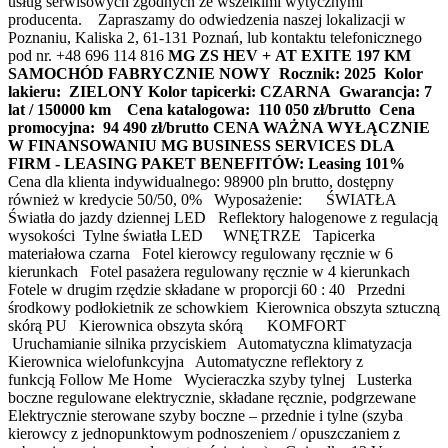
usług serwisowych zgodnych ze wszelkimi wytycznymi
producenta. Zapraszamy do odwiedzenia naszej lokalizacji w
Poznaniu, Kaliska 2, 61-131 Poznań, lub kontaktu telefonicznego
pod nr. +48 696 114 816
MG ZS HEV + AT EXITE 197 KM
SAMOCHÓD FABRYCZNIE NOWY
Rocznik: 2025
Kolor
lakieru: ZIELONY
Kolor tapicerki: CZARNA
Gwarancja: 7
lat / 150000 km
Cena katalogowa: 110 050 zł/brutto Cena
promocyjna: 94 490 zł/brutto
CENA WAŻNA WYŁĄCZNIE
W FINANSOWANIU MG BUSINESS SERVICES DLA
FIRM - LEASING
PAKET BENEFITÓW:
Leasing 101%
Cena dla klienta indywidualnego: 98900 pln brutto, dostępny
również w kredycie 50/50, 0% Wyposażenie: ŚWIATŁA
Światła do jazdy dziennej LED Reflektory halogenowe z regulacją
wysokości Tylne światła LED WNĘTRZE Tapicerka
materiałowa czarna Fotel kierowcy regulowany ręcznie w 6
kierunkach Fotel pasażera regulowany ręcznie w 4 kierunkach
Fotele w drugim rzędzie składane w proporcji 60 : 40 Przedni
środkowy podłokietnik ze schowkiem Kierownica obszyta sztuczną
skórą PU Kierownica obszyta skórą KOMFORT
Uruchamianie silnika przyciskiem Automatyczna klimatyzacja
Kierownica wielofunkcyjna Automatyczne reflektory z
funkcją Follow Me Home Wycieraczka szyby tylnej Lusterka
boczne regulowane elektrycznie, składane ręcznie, podgrzewane
Elektrycznie sterowane szyby boczne – przednie i tylne (szyba
kierowcy z jednopunktowym podnoszeniem / opuszczaniem z