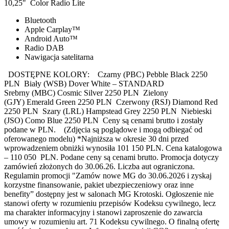
10,25" Color Radio Lite
Bluetooth
Apple Carplay™
Android Auto™
Radio DAB
Nawigacja satelitarna
DOSTĘPNE KOLORY: Czarny (PBC) Pebble Black 2250
PLN Biały (WSB) Dover White – STANDARD
Srebrny (MBC) Cosmic Silver 2250 PLN Zielony
(GJY) Emerald Green 2250 PLN Czerwony (RSJ) Diamond Red
2250 PLN Szary (LRL) Hampstead Grey 2250 PLN Niebieski
(JSO) Como Blue 2250 PLN Ceny są cenami brutto i zostały
podane w PLN. (Zdjęcia są poglądowe i mogą odbiegać od
oferowanego modelu) *Najniższa w okresie 30 dni przed
wprowadzeniem obniżki wynosiła 101 150 PLN. Cena katalogowa
– 110 050 PLN. Podane ceny są cenami brutto. Promocja dotyczy
zamówień złożonych do 30.06.26. Liczba aut ograniczona.
Regulamin promocji "Zamów nowe MG do 30.06.2026 i zyskaj
korzystne finansowanie, pakiet ubezpieczeniowy oraz inne
benefity” dostępny jest w salonach MG Krotoski. Ogłoszenie nie
stanowi oferty w rozumieniu przepisów Kodeksu cywilnego, lecz
ma charakter informacyjny i stanowi zaproszenie do zawarcia
umowy w rozumieniu art. 71 Kodeksu cywilnego. O finalną ofertę