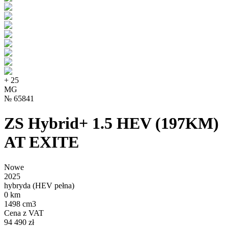
+
25
MG
№
65841
ZS Hybrid+ 1.5 HEV (197KM)
AT EXITE
Nowe
2025
hybryda (HEV pełna)
0 km
1498 cm3
Cena z VAT
94 490 zł