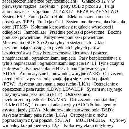
zabezpieczeniem przed przytrzaśnięciem) Gniazdko 12 V w
pierwszym rzędzie Głośniki 4 porty USB z przodu 2 Felgi
aluminiowe 17” z oponami 215/55R17 BEZPIECZEŃSTWO
System ESP Funkcja Auto Hold Elektroniczny hamulec
postojowy (EPB) Funkcja eCall System monitorowania ciśnienia
opon (TPMS) Kolumna kierownicy z regulacją wysokości i
odległości Immobilizer Przednie poduszki powietrzne Boczne
poduszki powietrzne Kurtynowe poduszki powietrzne
Mocowania ISOFIX (x2) na tylnych siedzeniach Układ
przypominający o zapięciu przednich i tylnych pasów
bezpieczeństwa Pasy bezpieczeństwa kierowcy i pasażera
z napinaczami i ogranicznikami napięcia Pasy bezpieczeństwa z
tyłu z napinaczami i ogranicznikami napięcia (P+L) Tylne czujniki
parkowania Kamera cofania HD z liniami prowadzącymi
ADAS: Automatyczne hamowanie awaryjne (AEB) Ostrzeżenie
przed kolizją z przeszkodą znajdującą się z przodu pojazdu
(FCW) Asystent utrzymania pasa ruchu (LKA) Ostrzeżenie o
opuszczeniu pasa ruchu (LDW): LDW/LDP System awaryjnego
utrzymywania pasa ruchu (ELK) Ostrzeżenie o
przekroczeniu prędkości ISA/MSA Ostrzeżenie o niestabilnej
jeździe (UDW) Tempomat adaptacyjny (ACC) & Inteligentny
asystent jazdy (ICA) Monitorowanie martwego pola (BSD):
Asystent zmiany pasa ruchu (LCA) Ostrzeganie o ruchu
poprzecznym z tyłu pojazdu (RCTA) MULTIMEDIA Cyfrowy
wirtualny kokpit kierowcy 12,3" Kolorowy ekran dotykowy