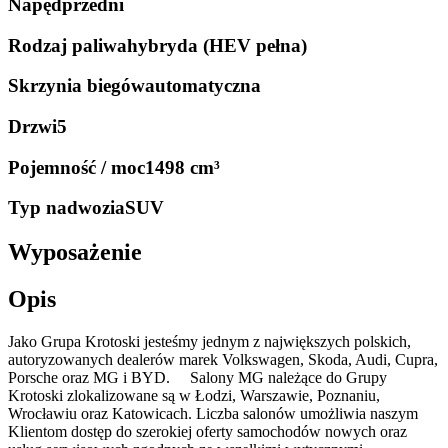
Napęd
przedni
Rodzaj paliwa
hybryda (HEV pełna)
Skrzynia biegów
automatyczna
Drzwi
5
Pojemność / moc
1498 cm³
Typ nadwozia
SUV
Wyposażenie
Opis
Jako Grupa Krotoski jesteśmy jednym z największych polskich,
autoryzowanych dealerów marek Volkswagen, Skoda, Audi, Cupra,
Porsche oraz MG i BYD. Salony MG należące do Grupy
Krotoski zlokalizowane są w Łodzi, Warszawie, Poznaniu,
Wrocławiu oraz Katowicach. Liczba salonów umożliwia naszym
Klientom dostęp do szerokiej oferty samochodów nowych oraz