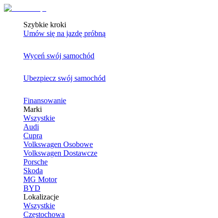
Szybkie kroki
Umów się na jazdę próbną
Wyceń swój samochód
Ubezpiecz swój samochód
Finansowanie
Marki
Wszystkie
Audi
Cupra
Volkswagen Osobowe
Volkswagen Dostawcze
Porsche
Skoda
MG Motor
BYD
Lokalizacje
Wszystkie
Częstochowa