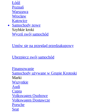
Łódź
Poznań
Warszawa
Wrocław
Katowice
Samochody nowe
Szybkie kroki
Wyceń swój samochód
Umów się na przegląd przedzakupowy
Ubezpiecz swój samochód
Finansowanie
Samochody używane w Grupie Krotoski
Marki
Wszystkie
Audi
Cupra
Volkswagen Osobowe
Volkswagen Dostawcze
Porsche
Seat