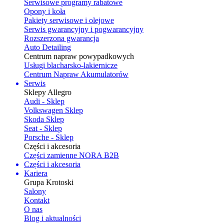
Serwisowe programy rabatowe
Opony i koła
Pakiety serwisowe i olejowe
Serwis gwarancyjny i pogwarancyjny
Rozszerzona gwarancja
Auto Detailing
Centrum napraw powypadkowych
Usługi blacharsko-lakiernicze
Centrum Napraw Akumulatorów
Serwis
Sklepy Allegro
Audi - Sklep
Volkswagen Sklep
Skoda Sklep
Seat - Sklep
Porsche - Sklep
Części i akcesoria
Części zamienne NORA B2B
Części i akcesoria
Kariera
Grupa Krotoski
Salony
Kontakt
O nas
Blog i aktualności