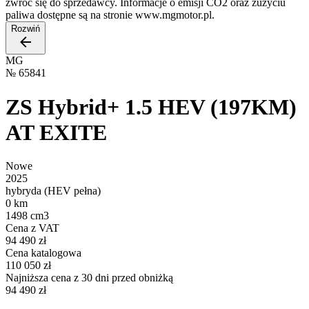
zwróć się do sprzedawcy. Informacje o emisji CO2 oraz zużyciu
paliwa dostępne są na stronie www.mgmotor.pl.
Rozwiń
MG
№
65841
ZS Hybrid+ 1.5 HEV (197KM)
AT EXITE
Nowe
2025
hybryda (HEV pełna)
0 km
1498 cm3
Cena z VAT
94 490 zł
Cena katalogowa
110 050 zł
Najniższa cena z 30 dni przed obniżką
94 490 zł