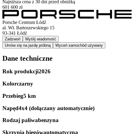
Najniższa cena z 30 dni przed obniżką
601 600 zł
Porsche Centrum Łódź
al. Wł. Bartoszewskiego 15
93-341
Łódź
Zadzwoń
Wyślij wiadomość
Umów się na jazdę próbną
Wyceń samochód używany
Dane techniczne
Rok produkcji
2026
Kolor
czarny
Przebieg
5 km
Napęd
4x4 (dołączany automatycznie)
Rodzaj paliwa
benzyna
Skrzynia biegów
automatyczna