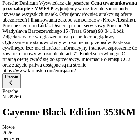
Porsche Dashcam Wyświetlacz dla pasażera
Cena uwarunkowana
przy zakupie z VWFS
Przyjmujemy w rozliczeniu samochody
używane wszystkich marek. Oferujemy również atrakcyjną ofertę
ubezpieczeń i finansowania zakupu samochodów (Kredyt/Leasing).
Porsche Centrum Łódź - Dealer i partner serwisowy Porsche Aleja
Władysława Bartoszewskiego 15 (Trasa Górna) 93-341 Łódź
Zdjęcia zawarte w ogłoszeniu mają charakter poglądowy
Ogłoszenie nie stanowi oferty w rozumieniu przepisów Kodeksu
cywilnego, lecz ma charakter informacyjny i stanowi zaproszenie do
zawarcia umowy w rozumieniu art. 71 Kodeksu cywilnego. O
finalną ofertę zwróć się do sprzedawcy. Informacje o emisji CO2
oraz zużyciu paliwa dostępne są na stronie
https://www.krotoski.com/emisja-co2
Rozwiń
Porsche
№
89269
Cayenne Black Edition 353KM
Nowe
2026
benzyna