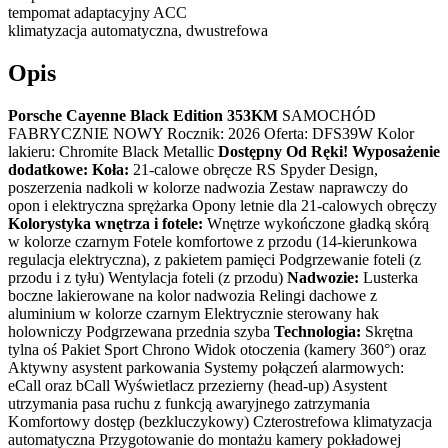
tempomat adaptacyjny ACC
klimatyzacja automatyczna, dwustrefowa
Opis
Porsche Cayenne Black Edition 353KM
SAMOCHÓD
FABRYCZNIE NOWY Rocznik: 2026 Oferta: DFS39W Kolor
lakieru: Chromite Black Metallic
Dostępny Od Ręki!
Wyposażenie
dodatkowe:
Koła:
21-calowe obręcze RS Spyder Design,
poszerzenia nadkoli w kolorze nadwozia Zestaw naprawczy do
opon i elektryczna sprężarka Opony letnie dla 21-calowych obręczy
Kolorystyka wnętrza i fotele:
Wnętrze wykończone gładką skórą
w kolorze czarnym Fotele komfortowe z przodu (14-kierunkowa
regulacja elektryczna), z pakietem pamięci Podgrzewanie foteli (z
przodu i z tyłu) Wentylacja foteli (z przodu)
Nadwozie:
Lusterka
boczne lakierowane na kolor nadwozia Relingi dachowe z
aluminium w kolorze czarnym Elektrycznie sterowany hak
holowniczy Podgrzewana przednia szyba
Technologia:
Skrętna
tylna oś Pakiet Sport Chrono Widok otoczenia (kamery 360°) oraz
Aktywny asystent parkowania Systemy połączeń alarmowych:
eCall oraz bCall Wyświetlacz przezierny (head-up) Asystent
utrzymania pasa ruchu z funkcją awaryjnego zatrzymania
Komfortowy dostęp (bezkluczykowy) Czterostrefowa klimatyzacja
automatyczna Przygotowanie do montażu kamery pokładowej