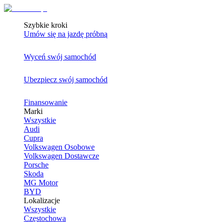
Szybkie kroki
Umów się na jazdę próbną
Wyceń swój samochód
Ubezpiecz swój samochód
Finansowanie
Marki
Wszystkie
Audi
Cupra
Volkswagen Osobowe
Volkswagen Dostawcze
Porsche
Skoda
MG Motor
BYD
Lokalizacje
Wszystkie
Częstochowa