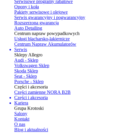
Serwisowe programy rabatowe
Opony i koła
Pakiety serwisowe i olejowe
Serwis gwarancyjny i pogwarancyjny
Rozszerzona gwarancja
Auto Detailing
Centrum napraw powypadkowych
Usługi blacharsko-lakiernicze
Centrum Napraw Akumulatorów
Serwis
Sklepy Allegro
Audi - Sklep
Volkswagen Sklep
Skoda Sklep
Seat - Sklep
Porsche - Sklep
Części i akcesoria
Części zamienne NORA B2B
Części i akcesoria
Kariera
Grupa Krotoski
Salony
Kontakt
O nas
Blog i aktualności