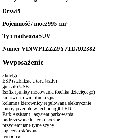
Drzwi
5
Pojemność / moc
2995 cm³
Typ nadwozia
SUV
Numer VIN
WP1ZZZ9Y7TDA02382
Wyposażenie
alufelgi
ESP (stabilizacja toru jazdy)
gniazdo USB
Isofix (punkty mocowania fotelika dziecięcego)
kierownica wielofunkcyjna
kolumna kierownicy regulowana elektrycznie
lampy przednie w technologii LED
Park Assistant - asystent parkowania
podgrzewane lusterka boczne
przyciemniane tylne szyby
tapicerka skórzana
tempomat