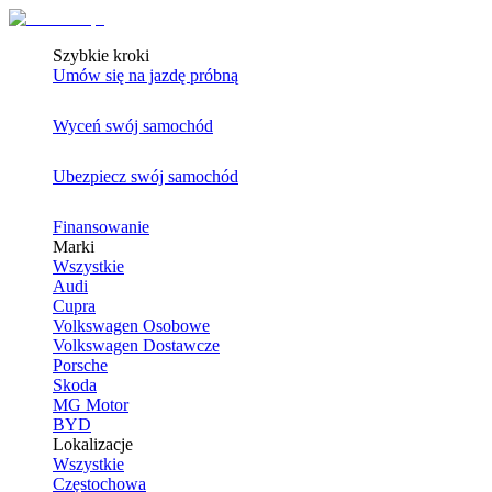
Szybkie kroki
Umów się na jazdę próbną
Wyceń swój samochód
Ubezpiecz swój samochód
Finansowanie
Marki
Wszystkie
Audi
Cupra
Volkswagen Osobowe
Volkswagen Dostawcze
Porsche
Skoda
MG Motor
BYD
Lokalizacje
Wszystkie
Częstochowa