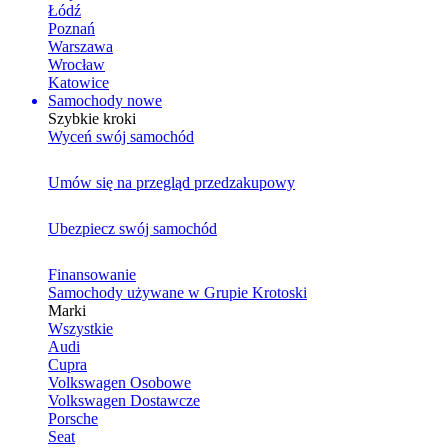
Łódź
Poznań
Warszawa
Wrocław
Katowice
Samochody nowe
Szybkie kroki
Wyceń swój samochód
Umów się na przegląd przedzakupowy
Ubezpiecz swój samochód
Finansowanie
Samochody używane w Grupie Krotoski
Marki
Wszystkie
Audi
Cupra
Volkswagen Osobowe
Volkswagen Dostawcze
Porsche
Seat