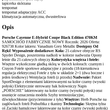
tapicerka skórzana
tempomat
tempomat adaptacyjny ACC
klimatyzacja automatyczna, dwustrefowa
Opis
Porsche Cayenne E-Hybrid Coupe Black Edition 470KM
SAMOCHÓD FABRYCZNIE NOWY Rocznik: 2026 Oferta:
926738 Kolor lakieru: Vanadium Grey Metallic
Dostępny Od
Ręki!
Wyposażenie dodatkowe:
Koła:
21-calowe obręcze RS
Spyder Design, poszerzenia nadkoli w kolorze nadwozia Opony
letnie dla 21-calowych obręczy
Kolorystyka wnętrza i fotele:
Wnętrze wykończone gładką skórą w dwóch kolorach: czarnym i
Crayon Fotele sportowe adaptacyjne z przodu (18-kierunkowa
regulacja elektryczna) Fotele z tyłu w układzie 2+1 (dwa boczne i
jeden środkowy) Wentylacja foteli (z przodu)
Nadwozie:
Pakiet
SportDesign z elementami lakierowanymi na kolor czarny (wysoki
połysk) Elektrycznie sterowany hak holowniczy Napis
„PORSCHE” lakierowany na kolor czarny (wysoki połysk) oraz
usunięcie oznaczenia modelu Szyby termoizolacyjne,
dźwiękochłonne (przyciemnione z tyłu)
Wnętrze:
Herb Porsche na
zagłówkach foteli Podsufitka z tkaniny
Technologia:
Skrętna tylna
oś Zaciski hamulcowe lakierowane na kolor czarny (wysoki połysk)