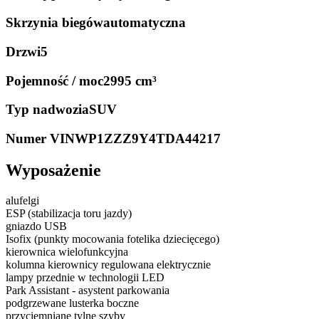
Skrzynia biegów
automatyczna
Drzwi
5
Pojemność / moc
2995 cm³
Typ nadwozia
SUV
Numer VIN
WP1ZZZ9Y4TDA44217
Wyposażenie
alufelgi
ESP (stabilizacja toru jazdy)
gniazdo USB
Isofix (punkty mocowania fotelika dziecięcego)
kierownica wielofunkcyjna
kolumna kierownicy regulowana elektrycznie
lampy przednie w technologii LED
Park Assistant - asystent parkowania
podgrzewane lusterka boczne
przyciemniane tylne szyby