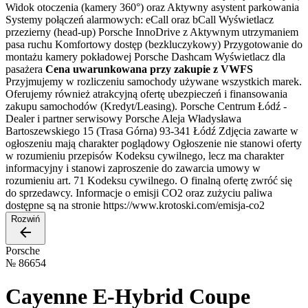
Widok otoczenia (kamery 360°) oraz Aktywny asystent parkowania
Systemy połączeń alarmowych: eCall oraz bCall Wyświetlacz
przezierny (head-up) Porsche InnoDrive z Aktywnym utrzymaniem
pasa ruchu Komfortowy dostęp (bezkluczykowy) Przygotowanie do
montażu kamery pokładowej Porsche Dashcam Wyświetlacz dla
pasażera
Cena uwarunkowana przy zakupie z VWFS
Przyjmujemy w rozliczeniu samochody używane wszystkich marek.
Oferujemy również atrakcyjną ofertę ubezpieczeń i finansowania
zakupu samochodów (Kredyt/Leasing). Porsche Centrum Łódź -
Dealer i partner serwisowy Porsche Aleja Władysława
Bartoszewskiego 15 (Trasa Górna) 93-341 Łódź Zdjęcia zawarte w
ogłoszeniu mają charakter poglądowy Ogłoszenie nie stanowi oferty
w rozumieniu przepisów Kodeksu cywilnego, lecz ma charakter
informacyjny i stanowi zaproszenie do zawarcia umowy w
rozumieniu art. 71 Kodeksu cywilnego. O finalną ofertę zwróć się
do sprzedawcy. Informacje o emisji CO2 oraz zużyciu paliwa
dostępne są na stronie https://www.krotoski.com/emisja-co2
Rozwiń
Porsche
№
86654
Cayenne E-Hybrid Coupe