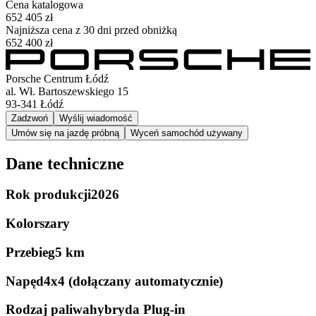
Cena katalogowa
652 405 zł
Najniższa cena z 30 dni przed obniżką
652 400 zł
Porsche Centrum Łódź
al. Wł. Bartoszewskiego 15
93-341
Łódź
Zadzwoń
Wyślij wiadomość
Umów się na jazdę próbną
Wyceń samochód używany
Dane techniczne
Rok produkcji
2026
Kolor
szary
Przebieg
5 km
Napęd
4x4 (dołączany automatycznie)
Rodzaj paliwa
hybryda Plug-in