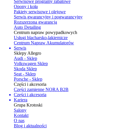
Serwisowe programy rabatowe
Opony i koła
Pakiety serwisowe i olejowe
Serwis gwarancyjny i pogwarancyjny
Rozszerzona gwarancja
Auto Detailing
Centrum napraw powypadkowych
Usługi blacharsko-lakiernicze
Centrum Napraw Akumulatorów
Serwis
Sklepy Allegro
Audi - Sklep
Volkswagen Sklep
Skoda Sklep
Seat - Sklep
Porsche - Sklep
Części i akcesoria
Części zamienne NORA B2B
Części i akcesoria
Kariera
Grupa Krotoski
Salony
Kontakt
O nas
Blog i aktualności