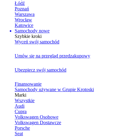
Łódź
Poznań
Warszawa
Wrocław
Katowice
Samochody nowe
Szybkie kroki
Wyceń swój samochód
Umów się na przegląd przedzakupowy
Ubezpiecz swój samochód
Finansowanie
Samochody używane w Grupie Krotoski
Marki
Wszystkie
Audi
Cupra
Volkswagen Osobowe
Volkswagen Dostawcze
Porsche
Seat