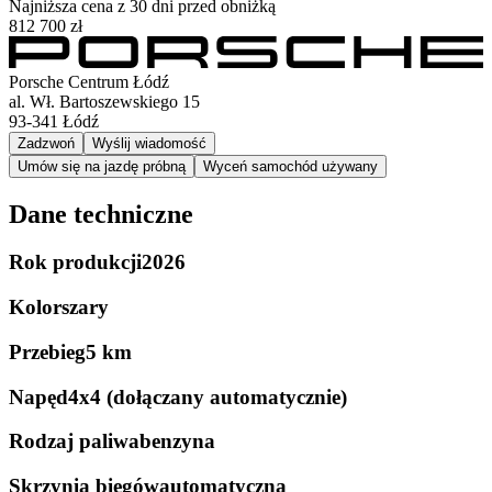
Najniższa cena z 30 dni przed obniżką
812 700 zł
Porsche Centrum Łódź
al. Wł. Bartoszewskiego 15
93-341
Łódź
Zadzwoń
Wyślij wiadomość
Umów się na jazdę próbną
Wyceń samochód używany
Dane techniczne
Rok produkcji
2026
Kolor
szary
Przebieg
5 km
Napęd
4x4 (dołączany automatycznie)
Rodzaj paliwa
benzyna
Skrzynia biegów
automatyczna