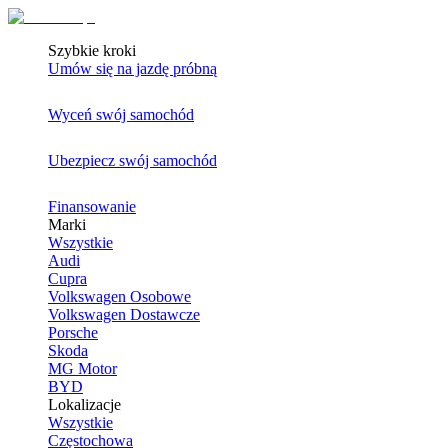
Szybkie kroki
Umów się na jazdę próbną
Wyceń swój samochód
Ubezpiecz swój samochód
Finansowanie
Marki
Wszystkie
Audi
Cupra
Volkswagen Osobowe
Volkswagen Dostawcze
Porsche
Skoda
MG Motor
BYD
Lokalizacje
Wszystkie
Częstochowa