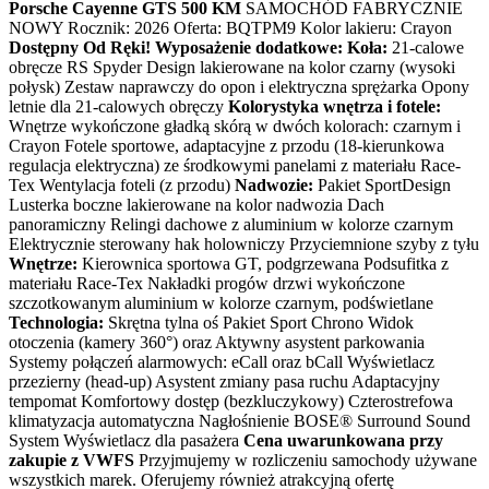
Porsche Cayenne GTS 500 KM
SAMOCHÓD FABRYCZNIE
NOWY Rocznik: 2026 Oferta: BQTPM9 Kolor lakieru: Crayon
Dostępny Od Ręki!
Wyposażenie dodatkowe:
Koła:
21-calowe
obręcze RS Spyder Design lakierowane na kolor czarny (wysoki
połysk) Zestaw naprawczy do opon i elektryczna sprężarka Opony
letnie dla 21-calowych obręczy
Kolorystyka wnętrza i fotele:
Wnętrze wykończone gładką skórą w dwóch kolorach: czarnym i
Crayon Fotele sportowe, adaptacyjne z przodu (18-kierunkowa
regulacja elektryczna) ze środkowymi panelami z materiału Race-
Tex Wentylacja foteli (z przodu)
Nadwozie:
Pakiet SportDesign
Lusterka boczne lakierowane na kolor nadwozia Dach
panoramiczny Relingi dachowe z aluminium w kolorze czarnym
Elektrycznie sterowany hak holowniczy Przyciemnione szyby z tyłu
Wnętrze:
Kierownica sportowa GT, podgrzewana Podsufitka z
materiału Race-Tex Nakładki progów drzwi wykończone
szczotkowanym aluminium w kolorze czarnym, podświetlane
Technologia:
Skrętna tylna oś Pakiet Sport Chrono Widok
otoczenia (kamery 360°) oraz Aktywny asystent parkowania
Systemy połączeń alarmowych: eCall oraz bCall Wyświetlacz
przezierny (head-up) Asystent zmiany pasa ruchu Adaptacyjny
tempomat Komfortowy dostęp (bezkluczykowy) Czterostrefowa
klimatyzacja automatyczna Nagłośnienie BOSE® Surround Sound
System Wyświetlacz dla pasażera
Cena uwarunkowana przy
zakupie z VWFS
Przyjmujemy w rozliczeniu samochody używane
wszystkich marek. Oferujemy również atrakcyjną ofertę