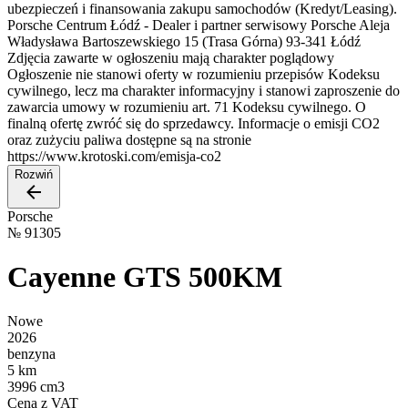
ubezpieczeń i finansowania zakupu samochodów (Kredyt/Leasing).
Porsche Centrum Łódź - Dealer i partner serwisowy Porsche Aleja
Władysława Bartoszewskiego 15 (Trasa Górna) 93-341 Łódź
Zdjęcia zawarte w ogłoszeniu mają charakter poglądowy
Ogłoszenie nie stanowi oferty w rozumieniu przepisów Kodeksu
cywilnego, lecz ma charakter informacyjny i stanowi zaproszenie do
zawarcia umowy w rozumieniu art. 71 Kodeksu cywilnego. O
finalną ofertę zwróć się do sprzedawcy. Informacje o emisji CO2
oraz zużyciu paliwa dostępne są na stronie
https://www.krotoski.com/emisja-co2
Rozwiń
Porsche
№
91305
Cayenne GTS 500KM
Nowe
2026
benzyna
5 km
3996 cm3
Cena z VAT