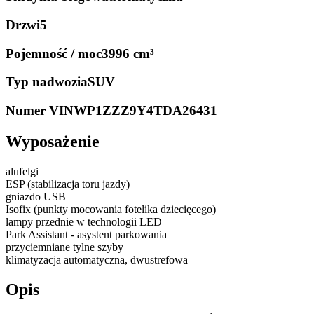
Drzwi
5
Pojemność / moc
3996 cm³
Typ nadwozia
SUV
Numer VIN
WP1ZZZ9Y4TDA26431
Wyposażenie
alufelgi
ESP (stabilizacja toru jazdy)
gniazdo USB
Isofix (punkty mocowania fotelika dziecięcego)
lampy przednie w technologii LED
Park Assistant - asystent parkowania
przyciemniane tylne szyby
klimatyzacja automatyczna, dwustrefowa
Opis