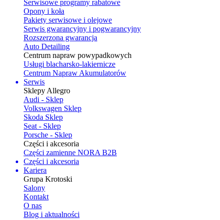
Serwisowe programy rabatowe
Opony i koła
Pakiety serwisowe i olejowe
Serwis gwarancyjny i pogwarancyjny
Rozszerzona gwarancja
Auto Detailing
Centrum napraw powypadkowych
Usługi blacharsko-lakiernicze
Centrum Napraw Akumulatorów
Serwis
Sklepy Allegro
Audi - Sklep
Volkswagen Sklep
Skoda Sklep
Seat - Sklep
Porsche - Sklep
Części i akcesoria
Części zamienne NORA B2B
Części i akcesoria
Kariera
Grupa Krotoski
Salony
Kontakt
O nas
Blog i aktualności