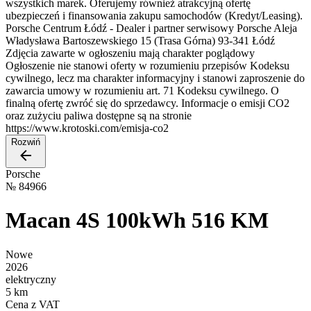
wszystkich marek. Oferujemy również atrakcyjną ofertę
ubezpieczeń i finansowania zakupu samochodów (Kredyt/Leasing).
Porsche Centrum Łódź - Dealer i partner serwisowy Porsche Aleja
Władysława Bartoszewskiego 15 (Trasa Górna) 93-341 Łódź
Zdjęcia zawarte w ogłoszeniu mają charakter poglądowy
Ogłoszenie nie stanowi oferty w rozumieniu przepisów Kodeksu
cywilnego, lecz ma charakter informacyjny i stanowi zaproszenie do
zawarcia umowy w rozumieniu art. 71 Kodeksu cywilnego. O
finalną ofertę zwróć się do sprzedawcy. Informacje o emisji CO2
oraz zużyciu paliwa dostępne są na stronie
https://www.krotoski.com/emisja-co2
Rozwiń
Porsche
№
84966
Macan 4S 100kWh 516 KM
Nowe
2026
elektryczny
5 km
Cena z VAT