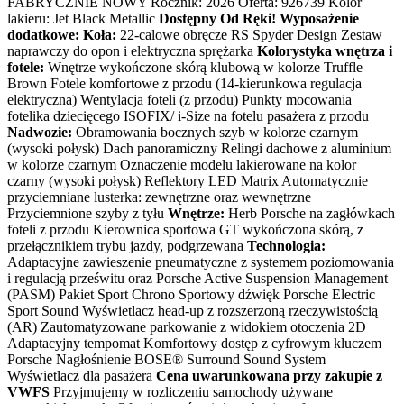
FABRYCZNIE NOWY Rocznik: 2026 Oferta: 926739 Kolor
lakieru: Jet Black Metallic
Dostępny Od Ręki!
Wyposażenie
dodatkowe:
Koła:
22-calowe obręcze RS Spyder Design Zestaw
naprawczy do opon i elektryczna sprężarka
Kolorystyka wnętrza i
fotele:
Wnętrze wykończone skórą klubową w kolorze Truffle
Brown Fotele komfortowe z przodu (14-kierunkowa regulacja
elektryczna) Wentylacja foteli (z przodu) Punkty mocowania
fotelika dziecięcego ISOFIX/ i-Size na fotelu pasażera z przodu
Nadwozie:
Obramowania bocznych szyb w kolorze czarnym
(wysoki połysk) Dach panoramiczny Relingi dachowe z aluminium
w kolorze czarnym Oznaczenie modelu lakierowane na kolor
czarny (wysoki połysk) Reflektory LED Matrix Automatycznie
przyciemniane lusterka: zewnętrzne oraz wewnętrzne
Przyciemnione szyby z tyłu
Wnętrze:
Herb Porsche na zagłówkach
foteli z przodu Kierownica sportowa GT wykończona skórą, z
przełącznikiem trybu jazdy, podgrzewana
Technologia:
Adaptacyjne zawieszenie pneumatyczne z systemem poziomowania
i regulacją prześwitu oraz Porsche Active Suspension Management
(PASM) Pakiet Sport Chrono Sportowy dźwięk Porsche Electric
Sport Sound Wyświetlacz head-up z rozszerzoną rzeczywistością
(AR) Zautomatyzowane parkowanie z widokiem otoczenia 2D
Adaptacyjny tempomat Komfortowy dostęp z cyfrowym kluczem
Porsche Nagłośnienie BOSE® Surround Sound System
Wyświetlacz dla pasażera
Cena uwarunkowana przy zakupie z
VWFS
Przyjmujemy w rozliczeniu samochody używane