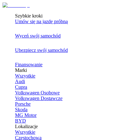
Szybkie kroki
Umów się na jazdę próbną
Wyceń swój samochód
Ubezpiecz swój samochód
Finansowanie
Marki
Wszystkie
Audi
Cupra
Volkswagen Osobowe
Volkswagen Dostawcze
Porsche
Skoda
MG Motor
BYD
Lokalizacje
Wszystkie
Częstochowa