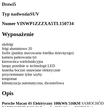
Drzwi
5
Typ nadwozia
SUV
Numer VIN
WP1ZZZXA5TL150734
Wyposażenie
alufelgi
felgi aluminiowe 20
Isofix (punkty mocowania fotelika dziecięcego)
kamera parkowania tył
kierownica wielofunkcyjna
lampy przednie w technologii LED
lusterka boczne ustawiane elektrycznie
przyciemniane tylne szyby
tempomat
klimatyzacja automatyczna, dwustrefowa
Opis
Porsche Macan 4S Elektryczny 100kWh 516KM
SAMOCHÓD