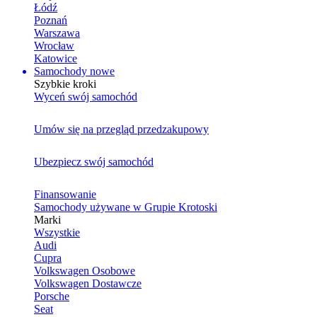
Łódź
Poznań
Warszawa
Wrocław
Katowice
Samochody nowe
Szybkie kroki
Wyceń swój samochód
Umów się na przegląd przedzakupowy
Ubezpiecz swój samochód
Finansowanie
Samochody używane w Grupie Krotoski
Marki
Wszystkie
Audi
Cupra
Volkswagen Osobowe
Volkswagen Dostawcze
Porsche
Seat