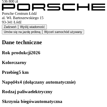
536 800 zł
Porsche Centrum Łódź
al. Wł. Bartoszewskiego 15
93-341
Łódź
Zadzwoń
Wyślij wiadomość
Umów się na jazdę próbną
Wyceń samochód używany
Dane techniczne
Rok produkcji
2026
Kolor
czarny
Przebieg
5 km
Napęd
4x4 (dołączany automatycznie)
Rodzaj paliwa
elektryczny
Skrzynia biegów
automatyczna