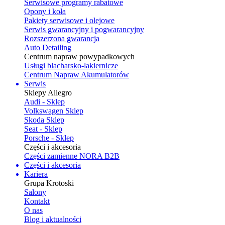
Serwisowe programy rabatowe
Opony i koła
Pakiety serwisowe i olejowe
Serwis gwarancyjny i pogwarancyjny
Rozszerzona gwarancja
Auto Detailing
Centrum napraw powypadkowych
Usługi blacharsko-lakiernicze
Centrum Napraw Akumulatorów
Serwis
Sklepy Allegro
Audi - Sklep
Volkswagen Sklep
Skoda Sklep
Seat - Sklep
Porsche - Sklep
Części i akcesoria
Części zamienne NORA B2B
Części i akcesoria
Kariera
Grupa Krotoski
Salony
Kontakt
O nas
Blog i aktualności