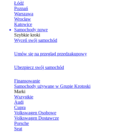
Łódź
Poznań
Warszawa
Wrocław
Katowice
Samochody nowe
Szybkie kroki
Wyceń swój samochód
Umów się na przegląd przedzakupowy
Ubezpiecz swój samochód
Finansowanie
Samochody używane w Grupie Krotoski
Marki
Wszystkie
Audi
Cupra
Volkswagen Osobowe
Volkswagen Dostawcze
Porsche
Seat