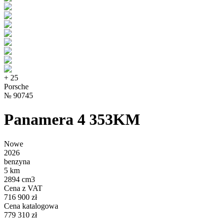
+
25
Porsche
№
90745
Panamera 4 353KM
Nowe
2026
benzyna
5 km
2894 cm3
Cena z VAT
716 900 zł
Cena katalogowa
779 310 zł