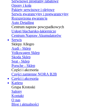
Serwisowe programy rabatowe
Opony i koła
Pakiety serwisowe i olejowe
Serwis gwarancyjny i pogwarancyjny
Rozszerzona gwarancja
Auto Detailing
Centrum napraw powypadkowych
Usługi blacharsko-lakiernicze
Centrum Napraw Akumulatorów
Serwis
Sklepy Allegro
Audi - Sklep
Volkswagen Sklep
Skoda Sklep
Seat - Sklep
Porsche - Sklep
Części i akcesoria
Części zamienne NORA B2B
Części i akcesoria
Kariera
Grupa Krotoski
Salony
Kontakt
O nas
Blog i aktualności