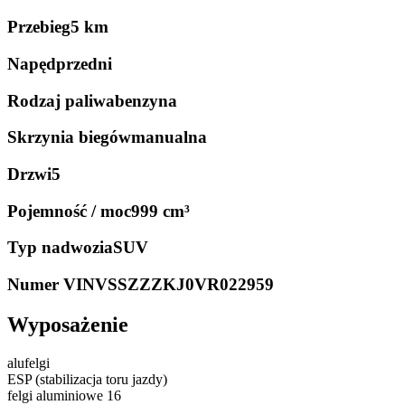
Przebieg
5 km
Napęd
przedni
Rodzaj paliwa
benzyna
Skrzynia biegów
manualna
Drzwi
5
Pojemność / moc
999 cm³
Typ nadwozia
SUV
Numer VIN
VSSZZZKJ0VR022959
Wyposażenie
alufelgi
ESP (stabilizacja toru jazdy)
felgi aluminiowe 16