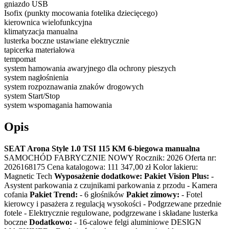
gniazdo USB
Isofix (punkty mocowania fotelika dziecięcego)
kierownica wielofunkcyjna
klimatyzacja manualna
lusterka boczne ustawiane elektrycznie
tapicerka materiałowa
tempomat
system hamowania awaryjnego dla ochrony pieszych
system nagłośnienia
system rozpoznawania znaków drogowych
system Start/Stop
system wspomagania hamowania
Opis
SEAT Arona Style 1.0 TSI 115 KM 6-biegowa manualna
SAMOCHÓD FABRYCZNIE NOWY Rocznik: 2026 Oferta nr:
2026168175 Cena katalogowa: 111 347,00 zł Kolor lakieru:
Magnetic Tech
Wyposażenie dodatkowe:
Pakiet Vision Plus:
-
Asystent parkowania z czujnikami parkowania z przodu - Kamera
cofania
Pakiet Trend:
- 6 głośników
Pakiet zimowy:
- Fotel
kierowcy i pasażera z regulacją wysokości - Podgrzewane przednie
fotele - Elektrycznie regulowane, podgrzewane i składane lusterka
boczne
Dodatkowo:
- 16-calowe felgi aluminiowe DESIGN