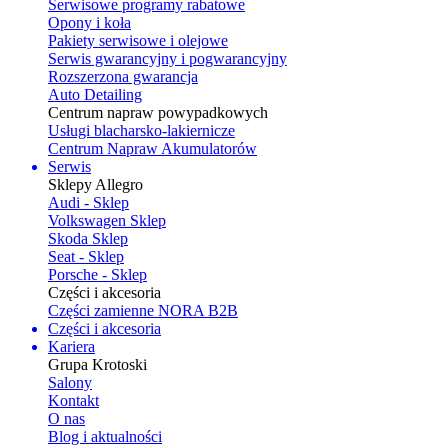
Serwisowe programy rabatowe
Opony i koła
Pakiety serwisowe i olejowe
Serwis gwarancyjny i pogwarancyjny
Rozszerzona gwarancja
Auto Detailing
Centrum napraw powypadkowych
Usługi blacharsko-lakiernicze
Centrum Napraw Akumulatorów
Serwis
Sklepy Allegro
Audi - Sklep
Volkswagen Sklep
Skoda Sklep
Seat - Sklep
Porsche - Sklep
Części i akcesoria
Części zamienne NORA B2B
Części i akcesoria
Kariera
Grupa Krotoski
Salony
Kontakt
O nas
Blog i aktualności