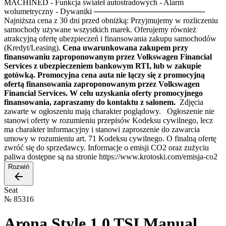
MACHINED - Funkcja świateł autostradowych - Alarm
wolumetryczny - Dywaniki ────────────────────
Najniższa cena z 30 dni przed obniżką: Przyjmujemy w rozliczeniu
samochody używane wszystkich marek. Oferujemy również
atrakcyjną ofertę ubezpieczeń i finansowania zakupu samochodów
(Kredyt/Leasing).
Cena uwarunkowana zakupem przy
finansowaniu zaproponowanym przez Volkswagen Financial
Services z ubezpieczeniem bankowym RTI, lub w zakupie
gotówką. Promocyjna cena auta nie łączy się z promocyjną
ofertą finansowania zaproponowanym przez Volkswagen
Financial Services. W celu uzyskania oferty promocyjnego
finansowania, zapraszamy do kontaktu z salonem.
Zdjęcia
zawarte w ogłoszeniu mają charakter poglądowy. Ogłoszenie nie
stanowi oferty w rozumieniu przepisów Kodeksu cywilnego, lecz
ma charakter informacyjny i stanowi zaproszenie do zawarcia
umowy w rozumieniu art. 71 Kodeksu cywilnego. O finalną ofertę
zwróć się do sprzedawcy. Informacje o emisji CO2 oraz zużyciu
paliwa dostępne są na stronie https://www.krotoski.com/emisja-co2
Rozwiń
Seat
№
85316
Arona Style 1.0 TSI Manual