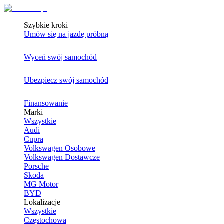
Szybkie kroki
Umów się na jazdę próbną
Wyceń swój samochód
Ubezpiecz swój samochód
Finansowanie
Marki
Wszystkie
Audi
Cupra
Volkswagen Osobowe
Volkswagen Dostawcze
Porsche
Skoda
MG Motor
BYD
Lokalizacje
Wszystkie
Częstochowa