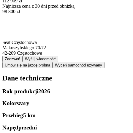
112 909 zł
Najniższa cena z 30 dni przed obniżką
98 800 zł
Seat Częstochowa
Makuszyńskiego 70/72
42-209
Częstochowa
Zadzwoń
Wyślij wiadomość
Umów się na jazdę próbną
Wyceń samochód używany
Dane techniczne
Rok produkcji
2026
Kolor
szary
Przebieg
5 km
Napęd
przedni