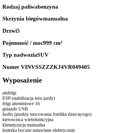
Rodzaj paliwa
benzyna
Skrzynia biegów
manualna
Drzwi
5
Pojemność / moc
999 cm³
Typ nadwozia
SUV
Numer VIN
VSSZZZKJ4VR049405
Wyposażenie
alufelgi
ESP (stabilizacja toru jazdy)
felgi aluminiowe 16
gniazdo USB
Isofix (punkty mocowania fotelika dziecięcego)
kierownica wielofunkcyjna
klimatyzacja manualna
lusterka boczne ustawiane elektrycznie