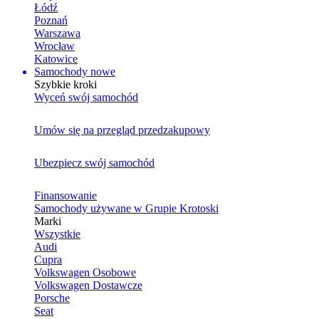
Łódź
Poznań
Warszawa
Wrocław
Katowice
Samochody nowe
Szybkie kroki
Wyceń swój samochód
Umów się na przegląd przedzakupowy
Ubezpiecz swój samochód
Finansowanie
Samochody używane w Grupie Krotoski
Marki
Wszystkie
Audi
Cupra
Volkswagen Osobowe
Volkswagen Dostawcze
Porsche
Seat