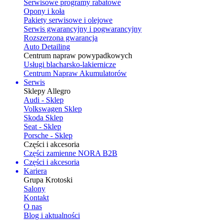
Serwisowe programy rabatowe
Opony i koła
Pakiety serwisowe i olejowe
Serwis gwarancyjny i pogwarancyjny
Rozszerzona gwarancja
Auto Detailing
Centrum napraw powypadkowych
Usługi blacharsko-lakiernicze
Centrum Napraw Akumulatorów
Serwis
Sklepy Allegro
Audi - Sklep
Volkswagen Sklep
Skoda Sklep
Seat - Sklep
Porsche - Sklep
Części i akcesoria
Części zamienne NORA B2B
Części i akcesoria
Kariera
Grupa Krotoski
Salony
Kontakt
O nas
Blog i aktualności