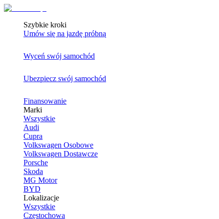
Szybkie kroki
Umów się na jazdę próbną
Wyceń swój samochód
Ubezpiecz swój samochód
Finansowanie
Marki
Wszystkie
Audi
Cupra
Volkswagen Osobowe
Volkswagen Dostawcze
Porsche
Skoda
MG Motor
BYD
Lokalizacje
Wszystkie
Częstochowa