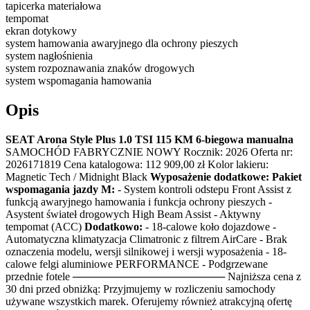
tapicerka materiałowa
tempomat
ekran dotykowy
system hamowania awaryjnego dla ochrony pieszych
system nagłośnienia
system rozpoznawania znaków drogowych
system wspomagania hamowania
Opis
SEAT Arona Style Plus 1.0 TSI 115 KM 6-biegowa manualna
SAMOCHÓD FABRYCZNIE NOWY Rocznik: 2026 Oferta nr:
2026171819 Cena katalogowa: 112 909,00 zł Kolor lakieru:
Magnetic Tech / Midnight Black
Wyposażenie dodatkowe:
Pakiet
wspomagania jazdy M:
- System kontroli odstepu Front Assist z
funkcją awaryjnego hamowania i funkcja ochrony pieszych -
Asystent świateł drogowych High Beam Assist - Aktywny
tempomat (ACC)
Dodatkowo:
- 18-calowe koło dojazdowe -
Automatyczna klimatyzacja Climatronic z filtrem AirCare - Brak
oznaczenia modelu, wersji silnikowej i wersji wyposażenia - 18-
calowe felgi aluminiowe PERFORMANCE - Podgrzewane
przednie fotele ──────────────────── Najniższa cena z
30 dni przed obniżką: Przyjmujemy w rozliczeniu samochody
używane wszystkich marek. Oferujemy również atrakcyjną ofertę