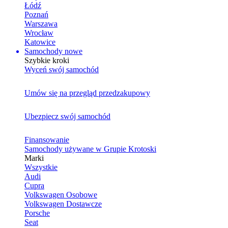
Łódź
Poznań
Warszawa
Wrocław
Katowice
Samochody nowe
Szybkie kroki
Wyceń swój samochód
Umów się na przegląd przedzakupowy
Ubezpiecz swój samochód
Finansowanie
Samochody używane w Grupie Krotoski
Marki
Wszystkie
Audi
Cupra
Volkswagen Osobowe
Volkswagen Dostawcze
Porsche
Seat