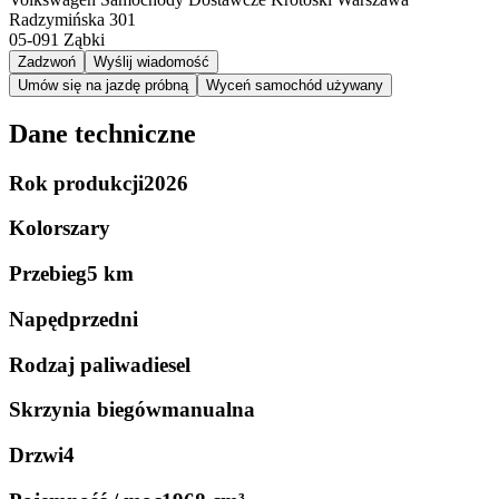
Radzymińska 301
05-091
Ząbki
Zadzwoń
Wyślij wiadomość
Umów się na jazdę próbną
Wyceń samochód używany
Dane techniczne
Rok produkcji
2026
Kolor
szary
Przebieg
5 km
Napęd
przedni
Rodzaj paliwa
diesel
Skrzynia biegów
manualna
Drzwi
4