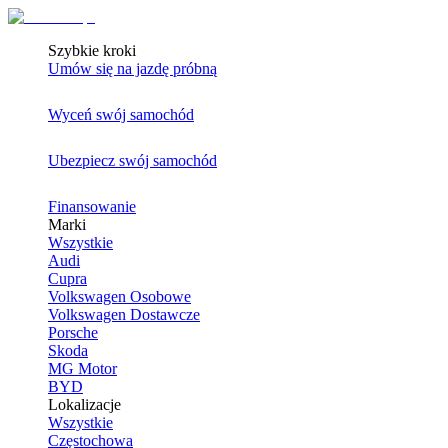
Szybkie kroki
Umów się na jazdę próbną
Wyceń swój samochód
Ubezpiecz swój samochód
Finansowanie
Marki
Wszystkie
Audi
Cupra
Volkswagen Osobowe
Volkswagen Dostawcze
Porsche
Skoda
MG Motor
BYD
Lokalizacje
Wszystkie
Częstochowa