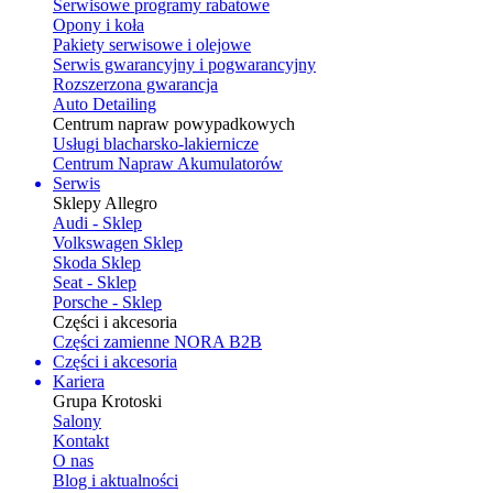
Serwisowe programy rabatowe
Opony i koła
Pakiety serwisowe i olejowe
Serwis gwarancyjny i pogwarancyjny
Rozszerzona gwarancja
Auto Detailing
Centrum napraw powypadkowych
Usługi blacharsko-lakiernicze
Centrum Napraw Akumulatorów
Serwis
Sklepy Allegro
Audi - Sklep
Volkswagen Sklep
Skoda Sklep
Seat - Sklep
Porsche - Sklep
Części i akcesoria
Części zamienne NORA B2B
Części i akcesoria
Kariera
Grupa Krotoski
Salony
Kontakt
O nas
Blog i aktualności