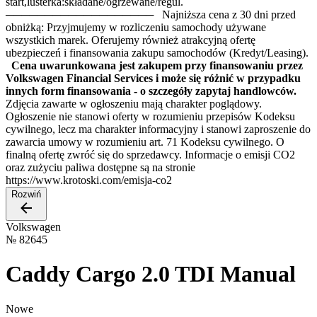
start,lusterka:składane/ogrzewane/regul.
─────────────────── Najniższa cena z 30 dni przed
obniżką: Przyjmujemy w rozliczeniu samochody używane
wszystkich marek. Oferujemy również atrakcyjną ofertę
ubezpieczeń i finansowania zakupu samochodów (Kredyt/Leasing).
Cena uwarunkowana jest zakupem przy finansowaniu przez
Volkswagen Financial Services i może się różnić w przypadku
innych form finansowania - o szczegóły zapytaj handlowców.
Zdjęcia zawarte w ogłoszeniu mają charakter poglądowy.
Ogłoszenie nie stanowi oferty w rozumieniu przepisów Kodeksu
cywilnego, lecz ma charakter informacyjny i stanowi zaproszenie do
zawarcia umowy w rozumieniu art. 71 Kodeksu cywilnego. O
finalną ofertę zwróć się do sprzedawcy. Informacje o emisji CO2
oraz zużyciu paliwa dostępne są na stronie
https://www.krotoski.com/emisja-co2
Rozwiń
Volkswagen
№
82645
Caddy Cargo 2.0 TDI Manual
Nowe