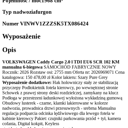
Pojemność / moc
1968 cm³
Typ nadwozia
furgon
Numer VIN
WV1ZZZSK5TX086424
Wyposażenie
Opis
VOLKSWAGEN Caddy Cargo 2.0 l TDI EU6 SCR 102 KM
manualna 6-biegowa
SAMOCHÓD FABRYCZNIE NOWY
Rocznik: 2026 Rozstaw osi: 2755 mm Oferta nr: 2026969071 Cena
katalogowa: 150 478,00 zł Kolor lakieru: Szary Pure Grey
Wyposażenie dodatkowe:
Hak holowniczy stały ze stabilizacją
przyczepy Podłokietnik fotela kierowcy, po wewnętrznej stronie
Schowek z prawej strony deski rozdzielczej, zamykany na klucz
Podłoga w przestrzeni ładunkowej wyłożona wykładziną gumową
Obudowy lusterek - czarne, klamki lakierowane w kolorze
nadwozia, prowadnica drzwi przesuwnych - srebrna Manualna
regulacja podparcia odcinka lędźwiowego dla lewego fotela w
kabinie kierowcy Pakiet: czujniki parkowania przód + tył, kamera
cofania, Digital kokpit, Keyless