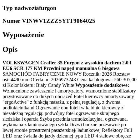
Typ nadwozia
furgon
Numer VIN
WV1ZZZSY1T9064025
Wyposażenie
Opis
VOLKSWAGEN Crafter 35 Furgon z wysokim dachem 2.0 l
EU6 SCR 177 KM Przedni napęd manualna 6-biegowa
SAMOCHÓD FABRYCZNIE NOWY Rocznik: 2026 Rozstaw
osi: 4490 mm Oferta nr: 2026973243 Cena katalogowa: 260 305,00
zł Kolor lakieru: Biały Candy White
Wyposażenie dodatkowe:
Wzmocnione zawieszenie i amortyzatory, wzmocnione stabilizatory
przystosowane do dużych obciążeń Fotel kierowcy amortyzowany
"ergoActive" z funkcją masażu, z pełną regulacją, z dwoma
podłokietnikami Ogrzewanie obu foteli w kabinie kierowcy z
niezależną regulacją: podwójny fotel ogrzewanie skrajnego
siedziska i oparcia Szyba przednia termoizolacyjna, ogrzewana,
wykonana z laminowanego szkła Drzwi boczne przesuwne po
lewej stronie przestrzeni pasażerskiej/ ładunkowej Reflektory Full
LED oraz światła do jazdy dziennej typu LED 4 stalowe obręcze