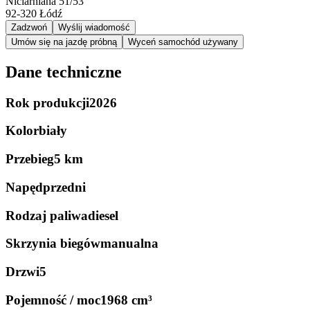
Niciarniana 51/53
92-320
Łódź
Zadzwoń
Wyślij wiadomość
Umów się na jazdę próbną
Wyceń samochód używany
Dane techniczne
Rok produkcji
2026
Kolor
biały
Przebieg
5 km
Napęd
przedni
Rodzaj paliwa
diesel
Skrzynia biegów
manualna
Drzwi
5
Pojemność / moc
1968 cm³