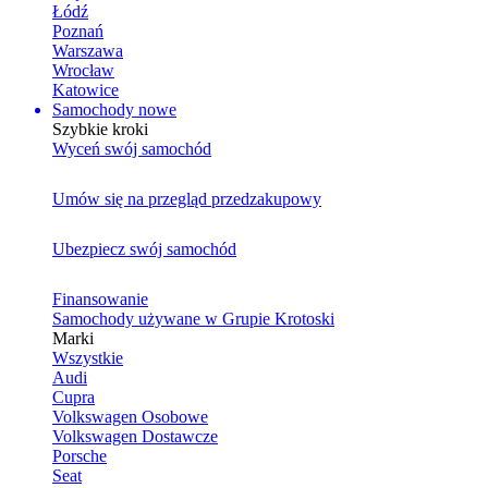
Łódź
Poznań
Warszawa
Wrocław
Katowice
Samochody nowe
Szybkie kroki
Wyceń swój samochód
Umów się na przegląd przedzakupowy
Ubezpiecz swój samochód
Finansowanie
Samochody używane w Grupie Krotoski
Marki
Wszystkie
Audi
Cupra
Volkswagen Osobowe
Volkswagen Dostawcze
Porsche
Seat