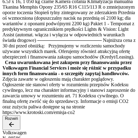
6.5J x 16, 1 050 kg czarne Kamera cofania Klimatyzacja manualna
Tkanina Memphis Opony 235/65 R16 C115/113 R o zmniejszonym
oporze toczenia Stopień tylny zintegrowany ze zderzakiem Przednia
oś wzmocniona (dopuszczalny nacisk na przednią oś 2100 kg; dla
wariantów z oponami podwójnymi 2200 kg) Pakiet 1 - Tempomat z
predyktywnym ogranicznikiem prędkości Lights & Vision: Light
Assist (automat. włącza i wyłącza w odpowiednich warunkach
światła drogowe) ─────────────────── Najniższa cena z
30 dni przed obniżką: Przyjmujemy w rozliczeniu samochody
używane wszystkich marek. Oferujemy również atrakcyjną ofertę
ubezpieczeń i finansowania zakupu samochodów (Kredyt/Leasing).
Cena uwarunkowana jest zakupem przy finansowaniu przez
Volkswagen Financial Services i może się różnić w przypadku
innych form finansowania - o szczegóły zapytaj handlowców.
Zdjęcia zawarte w ogłoszeniu mają charakter poglądowy.
Ogłoszenie nie stanowi oferty w rozumieniu przepisów Kodeksu
cywilnego, lecz ma charakter informacyjny i stanowi zaproszenie do
zawarcia umowy w rozumieniu art. 71 Kodeksu cywilnego. O
finalną ofertę zwróć się do sprzedawcy. Informacje o emisji CO2
oraz zużyciu paliwa dostępne są na stronie
https://www.krotoski.com/emisja-co2
Rozwiń
Volkswagen