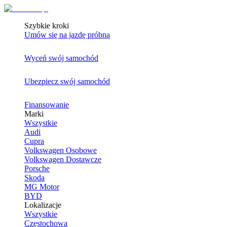
Szybkie kroki
Umów się na jazdę próbną
Wyceń swój samochód
Ubezpiecz swój samochód
Finansowanie
Marki
Wszystkie
Audi
Cupra
Volkswagen Osobowe
Volkswagen Dostawcze
Porsche
Skoda
MG Motor
BYD
Lokalizacje
Wszystkie
Częstochowa