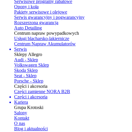
Serwisowe programy rabatowe
Opony i koła
Pakiety serwisowe i olejowe
Serwis gwarancyjny i pogwarancyjny
Rozszerzona gwarancja
Auto Detailing
Centrum napraw powypadkowych
Usługi blacharsko-lakiernicze
Centrum Napraw Akumulatorów
Serwis
Sklepy Allegro
Audi - Sklep
Volkswagen Sklep
Skoda Sklep
Seat - Sklep
Porsche - Sklep
Części i akcesoria
Części zamienne NORA B2B
Części i akcesoria
Kariera
Grupa Krotoski
Salony
Kontakt
O nas
Blog i aktualności