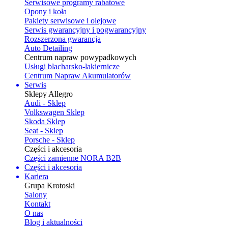
Serwisowe programy rabatowe
Opony i koła
Pakiety serwisowe i olejowe
Serwis gwarancyjny i pogwarancyjny
Rozszerzona gwarancja
Auto Detailing
Centrum napraw powypadkowych
Usługi blacharsko-lakiernicze
Centrum Napraw Akumulatorów
Serwis
Sklepy Allegro
Audi - Sklep
Volkswagen Sklep
Skoda Sklep
Seat - Sklep
Porsche - Sklep
Części i akcesoria
Części zamienne NORA B2B
Części i akcesoria
Kariera
Grupa Krotoski
Salony
Kontakt
O nas
Blog i aktualności