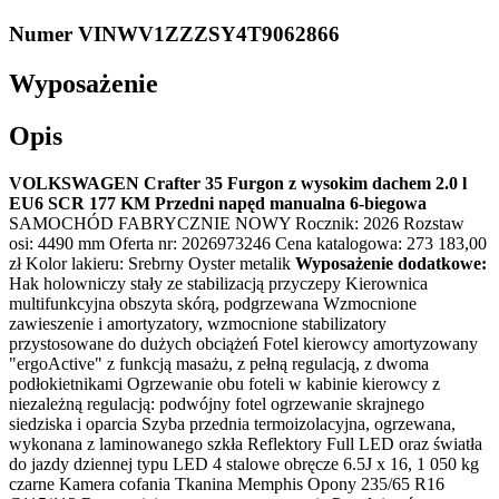
Numer VIN
WV1ZZZSY4T9062866
Wyposażenie
Opis
VOLKSWAGEN Crafter 35 Furgon z wysokim dachem 2.0 l
EU6 SCR 177 KM Przedni napęd manualna 6-biegowa
SAMOCHÓD FABRYCZNIE NOWY Rocznik: 2026 Rozstaw
osi: 4490 mm Oferta nr: 2026973246 Cena katalogowa: 273 183,00
zł Kolor lakieru: Srebrny Oyster metalik
Wyposażenie dodatkowe:
Hak holowniczy stały ze stabilizacją przyczepy Kierownica
multifunkcyjna obszyta skórą, podgrzewana Wzmocnione
zawieszenie i amortyzatory, wzmocnione stabilizatory
przystosowane do dużych obciążeń Fotel kierowcy amortyzowany
"ergoActive" z funkcją masażu, z pełną regulacją, z dwoma
podłokietnikami Ogrzewanie obu foteli w kabinie kierowcy z
niezależną regulacją: podwójny fotel ogrzewanie skrajnego
siedziska i oparcia Szyba przednia termoizolacyjna, ogrzewana,
wykonana z laminowanego szkła Reflektory Full LED oraz światła
do jazdy dziennej typu LED 4 stalowe obręcze 6.5J x 16, 1 050 kg
czarne Kamera cofania Tkanina Memphis Opony 235/65 R16