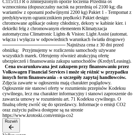
C115/113 R o zmniejszonym oporze toczenia Przednia oś
wzmocniona (dopuszczalny nacisk na przednią oś 2100 kg; dla
wariantów z oponami podwójnymi 2200 kg) Pakiet 1 - Tempomat z
predyktywnym ogranicznikiem prędkości Pakiet design:
chromowane aplikacje osłony chłodnicy, dekory w kabinie kier. i
dekielki felg z chromowanym elementem Klimatyzacja
automatyczna Climatronic Lights & Vision: Light Assist (automat.
włącza i wyłącza w odpowiednich warunkach światła drogowe)
─────────────────── Najniższa cena z 30 dni przed
obniżką: Przyjmujemy w rozliczeniu samochody używane
wszystkich marek. Oferujemy również atrakcyjną ofertę
ubezpieczeń i finansowania zakupu samochodów (Kredyt/Leasing).
Cena uwarunkowana jest zakupem przy finansowaniu przez
Volkswagen Financial Services i może się różnić w przypadku
innych form finansowania - o szczegóły zapytaj handlowców.
Zdjęcia zawarte w ogłoszeniu mają charakter poglądowy.
Ogłoszenie nie stanowi oferty w rozumieniu przepisów Kodeksu
cywilnego, lecz ma charakter informacyjny i stanowi zaproszenie do
zawarcia umowy w rozumieniu art. 71 Kodeksu cywilnego. O
finalną ofertę zwróć się do sprzedawcy. Informacje o emisji CO2
oraz zużyciu paliwa dostępne są na stronie
https://www.krotoski.com/emisja-co2
Rozwiń