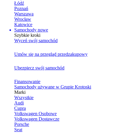
Łódź
Poznań
Warszawa
Wrocław
Katowice
Samochody nowe
Szybkie kroki
Wyceń swój samochód
Umów się na przegląd przedzakupowy
Ubezpiecz swój samochód
Finansowanie
Samochody używane w Grupie Krotoski
Marki
Wszystkie
Audi
Cupra
Volkswagen Osobowe
Volkswagen Dostawcze
Porsche
Seat