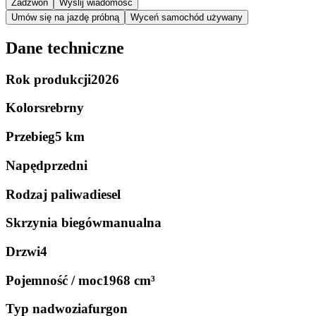
Zadzwoń
Wyślij wiadomość
Umów się na jazdę próbną
Wyceń samochód używany
Dane techniczne
Rok produkcji
2026
Kolor
srebrny
Przebieg
5 km
Napęd
przedni
Rodzaj paliwa
diesel
Skrzynia biegów
manualna
Drzwi
4
Pojemność / moc
1968 cm³
Typ nadwozia
furgon