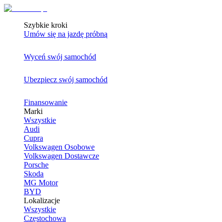
Szybkie kroki
Umów się na jazdę próbną
Wyceń swój samochód
Ubezpiecz swój samochód
Finansowanie
Marki
Wszystkie
Audi
Cupra
Volkswagen Osobowe
Volkswagen Dostawcze
Porsche
Skoda
MG Motor
BYD
Lokalizacje
Wszystkie
Częstochowa