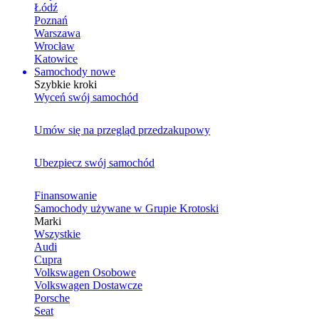
Łódź
Poznań
Warszawa
Wrocław
Katowice
Samochody nowe
Szybkie kroki
Wyceń swój samochód
Umów się na przegląd przedzakupowy
Ubezpiecz swój samochód
Finansowanie
Samochody używane w Grupie Krotoski
Marki
Wszystkie
Audi
Cupra
Volkswagen Osobowe
Volkswagen Dostawcze
Porsche
Seat