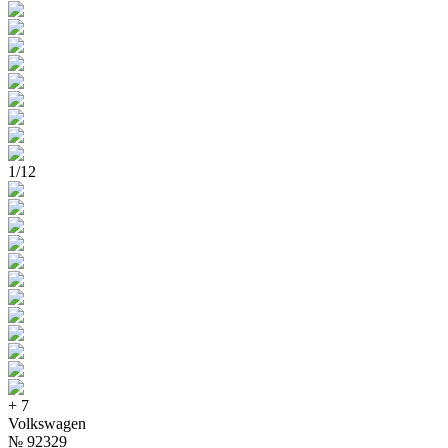
1
/
12
+
7
Volkswagen
№
92329