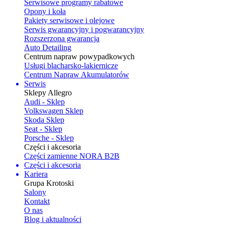
Serwisowe programy rabatowe
Opony i koła
Pakiety serwisowe i olejowe
Serwis gwarancyjny i pogwarancyjny
Rozszerzona gwarancja
Auto Detailing
Centrum napraw powypadkowych
Usługi blacharsko-lakiernicze
Centrum Napraw Akumulatorów
Serwis
Sklepy Allegro
Audi - Sklep
Volkswagen Sklep
Skoda Sklep
Seat - Sklep
Porsche - Sklep
Części i akcesoria
Części zamienne NORA B2B
Części i akcesoria
Kariera
Grupa Krotoski
Salony
Kontakt
O nas
Blog i aktualności