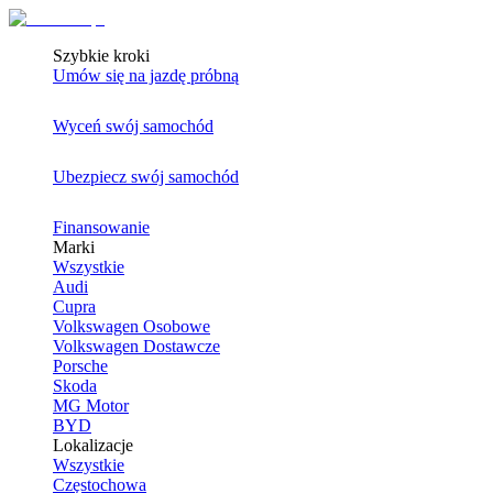
Szybkie kroki
Umów się na jazdę próbną
Wyceń swój samochód
Ubezpiecz swój samochód
Finansowanie
Marki
Wszystkie
Audi
Cupra
Volkswagen Osobowe
Volkswagen Dostawcze
Porsche
Skoda
MG Motor
BYD
Lokalizacje
Wszystkie
Częstochowa