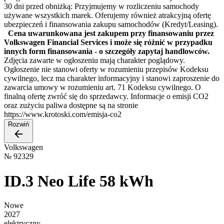
30 dni przed obniżką: Przyjmujemy w rozliczeniu samochody
używane wszystkich marek. Oferujemy również atrakcyjną ofertę
ubezpieczeń i finansowania zakupu samochodów (Kredyt/Leasing).
Cena uwarunkowana jest zakupem przy finansowaniu przez
Volkswagen Financial Services i może się różnić w przypadku
innych form finansowania - o szczegóły zapytaj handlowców.
Zdjęcia zawarte w ogłoszeniu mają charakter poglądowy.
Ogłoszenie nie stanowi oferty w rozumieniu przepisów Kodeksu
cywilnego, lecz ma charakter informacyjny i stanowi zaproszenie do
zawarcia umowy w rozumieniu art. 71 Kodeksu cywilnego. O
finalną ofertę zwróć się do sprzedawcy. Informacje o emisji CO2
oraz zużyciu paliwa dostępne są na stronie
https://www.krotoski.com/emisja-co2
Rozwiń
Volkswagen
№
92329
ID.3 Neo Life 58 kWh
Nowe
2027
elektryczny