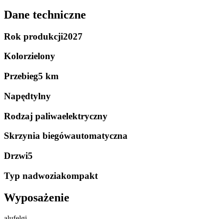
Dane techniczne
Rok produkcji
2027
Kolor
zielony
Przebieg
5 km
Napęd
tylny
Rodzaj paliwa
elektryczny
Skrzynia biegów
automatyczna
Drzwi
5
Typ nadwozia
kompakt
Wyposażenie
alufelgi