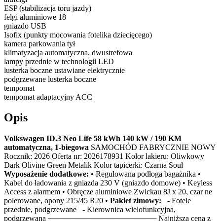
ESP (stabilizacja toru jazdy)
felgi aluminiowe 18
gniazdo USB
Isofix (punkty mocowania fotelika dziecięcego)
kamera parkowania tył
klimatyzacja automatyczna, dwustrefowa
lampy przednie w technologii LED
lusterka boczne ustawiane elektrycznie
podgrzewane lusterka boczne
tempomat
tempomat adaptacyjny ACC
Opis
Volkswagen ID.3 Neo Life 58 kWh 140 kW / 190 KM
automatyczna, 1-biegowa
SAMOCHÓD FABRYCZNIE NOWY
Rocznik: 2026 Oferta nr: 2026178931 Kolor lakieru: Oliwkowy
Dark Olivine Green Metalik Kolor tapicerki: Czarna Soul
Wyposażenie dodatkowe:
• Regulowana podłoga bagażnika •
Kabel do ładowania z gniazda 230 V (gniazdo domowe) • Keyless
Access z alarmem • Obręcze aluminiowe Zwickau 8J x 20, czar ne
polerowane, opony 215/45 R20 •
Pakiet zimowy:
- Fotele
przednie, podgrzewane - Kierownica wielofunkcyjna,
podgrzewana ──────────────────── Najniższa cena z