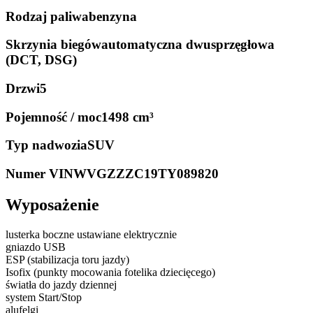
Rodzaj paliwa
benzyna
Skrzynia biegów
automatyczna dwusprzęgłowa
(DCT, DSG)
Drzwi
5
Pojemność / moc
1498 cm³
Typ nadwozia
SUV
Numer VIN
WVGZZZC19TY089820
Wyposażenie
lusterka boczne ustawiane elektrycznie
gniazdo USB
ESP (stabilizacja toru jazdy)
Isofix (punkty mocowania fotelika dziecięcego)
światła do jazdy dziennej
system Start/Stop
alufelgi