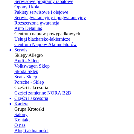
Serwisowe programy rabatowe
Opony i koła
Pakiety serwisowe i olejowe
Serwis gwarancyjny i pogwarancyjny
Rozszerzona gwarancja
Auto Detailing
Centrum napraw powypadkowych
Usługi blacharsko-lakiernicze
Centrum Napraw Akumulatorów
Serwis
Sklepy Allegro
Audi - Sklep
Volkswagen Sklep
Skoda Sklep
Seat - Sklep
Porsche - Sklep
Części i akcesoria
Części zamienne NORA B2B
Części i akcesoria
Kariera
Grupa Krotoski
Salony
Kontakt
O nas
Blog i aktualności