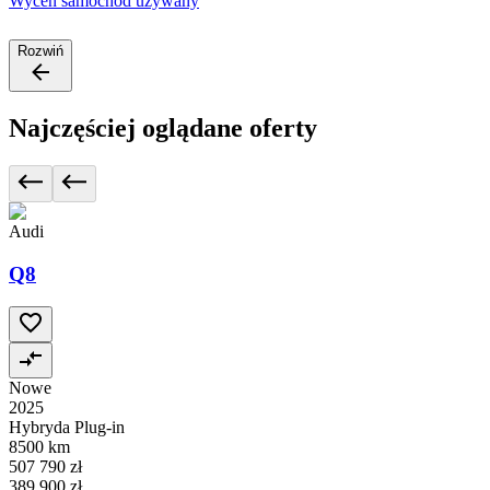
Wyceń samochód używany
Rozwiń
Najczęściej oglądane oferty
Audi
Q8
Nowe
2025
Hybryda Plug-in
8500 km
507 790 zł
389 900 zł