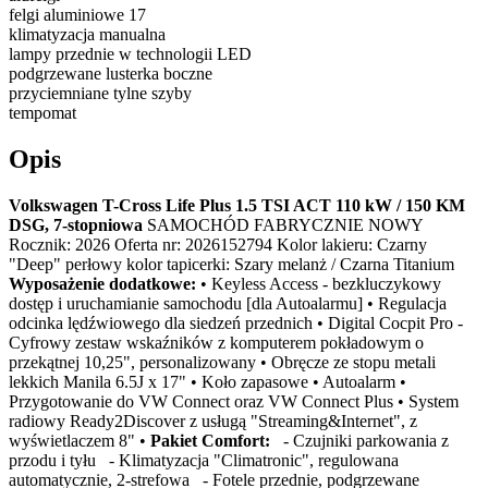
felgi aluminiowe 17
klimatyzacja manualna
lampy przednie w technologii LED
podgrzewane lusterka boczne
przyciemniane tylne szyby
tempomat
Opis
Volkswagen T-Cross Life Plus 1.5 TSI ACT 110 kW / 150 KM
DSG, 7-stopniowa
SAMOCHÓD FABRYCZNIE NOWY
Rocznik: 2026 Oferta nr: 2026152794 Kolor lakieru: Czarny
"Deep" perłowy kolor tapicerki: Szary melanż / Czarna Titanium
Wyposażenie dodatkowe:
• Keyless Access - bezkluczykowy
dostęp i uruchamianie samochodu [dla Autoalarmu] • Regulacja
odcinka lędźwiowego dla siedzeń przednich • Digital Cocpit Pro -
Cyfrowy zestaw wskaźników z komputerem pokładowym o
przekątnej 10,25", personalizowany • Obręcze ze stopu metali
lekkich Manila 6.5J x 17" • Koło zapasowe • Autoalarm •
Przygotowanie do VW Connect oraz VW Connect Plus • System
radiowy Ready2Discover z usługą "Streaming&Internet", z
wyświetlaczem 8" •
Pakiet Comfort:
- Czujniki parkowania z
przodu i tyłu - Klimatyzacja "Climatronic", regulowana
automatycznie, 2-strefowa - Fotele przednie, podgrzewane