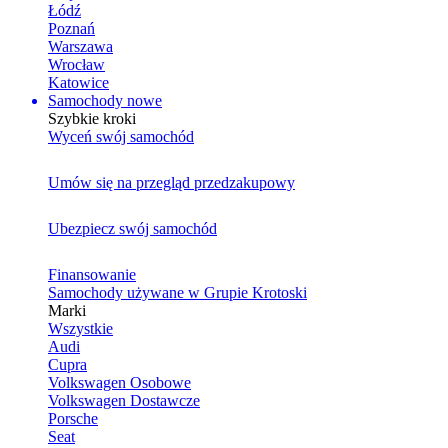
Łódź
Poznań
Warszawa
Wrocław
Katowice
Samochody nowe
Szybkie kroki
Wyceń swój samochód
Umów się na przegląd przedzakupowy
Ubezpiecz swój samochód
Finansowanie
Samochody używane w Grupie Krotoski
Marki
Wszystkie
Audi
Cupra
Volkswagen Osobowe
Volkswagen Dostawcze
Porsche
Seat