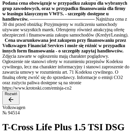
Podana cena obowiązuje w przypadku zakupu dla wybranych
grup zawodowych, oraz w przypadku finansowania dla firmy
w leasingu klasycznym VWFS. - szczegóły dostępne u
handlowców.
──────────────────── Najniższa cena z
30 dni przed obniżką: Przyjmujemy w rozliczeniu samochody
używane wszystkich marek. Oferujemy również atrakcyjną ofertę
ubezpieczeń i finansowania zakupu samochodów (Kredyt/Leasing).
Cena uwarunkowana jest zakupem przy finansowaniu przez
Volkswagen Financial Services i może się różnić w przypadku
innych form finansowania - o szczegóły zapytaj handlowców.
Zdjęcia zawarte w ogłoszeniu mają charakter poglądowy.
Ogłoszenie nie stanowi oferty w rozumieniu przepisów Kodeksu
cywilnego, lecz ma charakter informacyjny i stanowi zaproszenie do
zawarcia umowy w rozumieniu art. 71 Kodeksu cywilnego. O
finalną ofertę zwróć się do sprzedawcy. Informacje o emisji CO2
oraz zużyciu paliwa dostępne są na stronie
https://www.krotoski.com/emisja-co2
Rozwiń
Volkswagen
№
94514
T-Cross Life Plus 1.5 TSI DSG