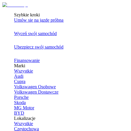
Szybkie kroki
Umów się na jazdę próbną
Wyceń swój samochód
Ubezpiecz swój samochód
Finansowanie
Marki
Wszystkie
Audi
Cupra
Volkswagen Osobowe
Volkswagen Dostawcze
Porsche
Skoda
MG Motor
BYD
Lokalizacje
Wszystkie
Częstochowa