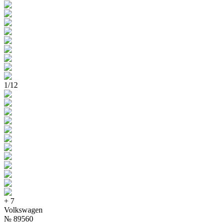
1
/
12
+
7
Volkswagen
№
89560