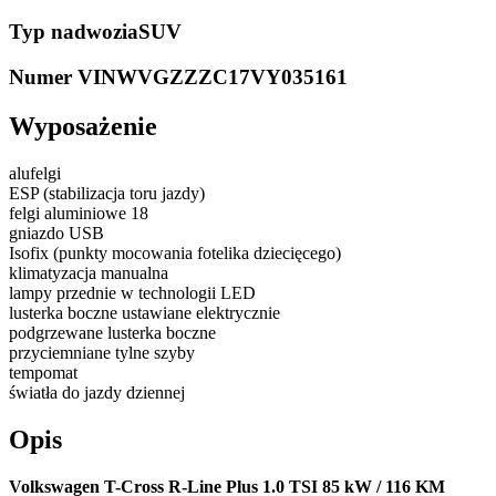
Typ nadwozia
SUV
Numer VIN
WVGZZZC17VY035161
Wyposażenie
alufelgi
ESP (stabilizacja toru jazdy)
felgi aluminiowe 18
gniazdo USB
Isofix (punkty mocowania fotelika dziecięcego)
klimatyzacja manualna
lampy przednie w technologii LED
lusterka boczne ustawiane elektrycznie
podgrzewane lusterka boczne
przyciemniane tylne szyby
tempomat
światła do jazdy dziennej
Opis
Volkswagen T-Cross R-Line Plus 1.0 TSI 85 kW / 116 KM