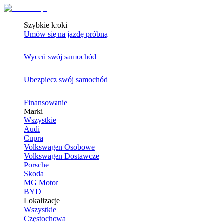
Szybkie kroki
Umów się na jazdę próbną
Wyceń swój samochód
Ubezpiecz swój samochód
Finansowanie
Marki
Wszystkie
Audi
Cupra
Volkswagen Osobowe
Volkswagen Dostawcze
Porsche
Skoda
MG Motor
BYD
Lokalizacje
Wszystkie
Częstochowa