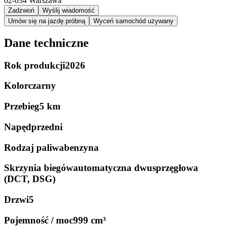
02-034
Warszawa
Zadzwoń
Wyślij wiadomość
Umów się na jazdę próbną
Wyceń samochód używany
Dane techniczne
Rok produkcji
2026
Kolor
czarny
Przebieg
5 km
Napęd
przedni
Rodzaj paliwa
benzyna
Skrzynia biegów
automatyczna dwusprzęgłowa
(DCT, DSG)
Drzwi
5
Pojemność / moc
999 cm³