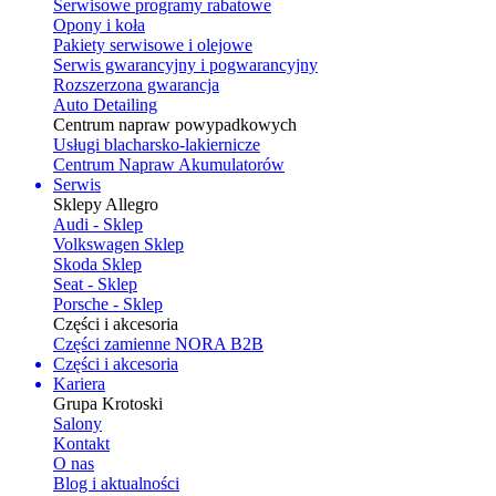
Serwisowe programy rabatowe
Opony i koła
Pakiety serwisowe i olejowe
Serwis gwarancyjny i pogwarancyjny
Rozszerzona gwarancja
Auto Detailing
Centrum napraw powypadkowych
Usługi blacharsko-lakiernicze
Centrum Napraw Akumulatorów
Serwis
Sklepy Allegro
Audi - Sklep
Volkswagen Sklep
Skoda Sklep
Seat - Sklep
Porsche - Sklep
Części i akcesoria
Części zamienne NORA B2B
Części i akcesoria
Kariera
Grupa Krotoski
Salony
Kontakt
O nas
Blog i aktualności