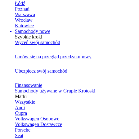
Łódź
Poznań
Warszawa
Wrocław
Katowice
Samochody nowe
Szybkie kroki
Wyceń swój samochód
Umów się na przegląd przedzakupowy
Ubezpiecz swój samochód
Finansowanie
Samochody używane w Grupie Krotoski
Marki
Wszystkie
Audi
Cupra
Volkswagen Osobowe
Volkswagen Dostawcze
Porsche
Seat