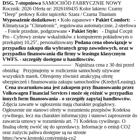
DSG, 7-stopniowa
SAMOCHÓD FABRYCZNIE NOWY
Rocznik: 2026 Oferta nr: 2026169435 Kolor lakieru: Czarny
"Deep" perłowy Kolor tapicerki: Szara / Czarna Titanium
Wyposażenie dodatkowe:
• Koło zapasowe •
Pakiet Comfort:
-
Klimatyzacja "Climatronic", regulowana automatycznie, 2-strefowa
- Fotele przednie, podgrzewane •
Pakiet Style:
- Digital Cocpit
Pro - Cyfrowy zestaw wskaźników z komputerem pokładowym o
przekątnej 10,25", personalizowany
Podana cena obowiązuje w
przypadku zakupu dla wybranych grup zawodowych, oraz w
przypadku finansowania dla firmy w leasingu klasycznym
VWFS. - szczegóły dostępne u handlowców.
──────────────────── Najniższa cena z 30 dni przed
obniżką: Przyjmujemy w rozliczeniu samochody używane
wszystkich marek. Oferujemy również atrakcyjną ofertę
ubezpieczeń i finansowania zakupu samochodów (Kredyt/Leasing).
Cena uwarunkowana jest zakupem przy finansowaniu przez
Volkswagen Financial Services i może się różnić w przypadku
innych form finansowania - o szczegóły zapytaj handlowców.
Zdjęcia zawarte w ogłoszeniu mają charakter poglądowy.
Ogłoszenie nie stanowi oferty w rozumieniu przepisów Kodeksu
cywilnego, lecz ma charakter informacyjny i stanowi zaproszenie do
zawarcia umowy w rozumieniu art. 71 Kodeksu cywilnego. O
finalną ofertę zwróć się do sprzedawcy. Informacje o emisji CO2
oraz zużyciu paliwa dostępne są na stronie
https://www.krotoski.com/emisja-co2