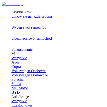
Szybkie kroki
Umów się na jazdę próbną
Wyceń swój samochód
Ubezpiecz swój samochód
Finansowanie
Marki
Wszystkie
Audi
Cupra
Volkswagen Osobowe
Volkswagen Dostawcze
Porsche
Skoda
MG Motor
BYD
Lokalizacje
Wszystkie
Częstochowa