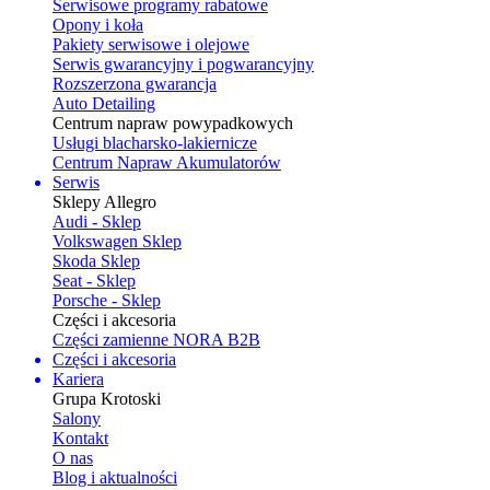
Serwisowe programy rabatowe
Opony i koła
Pakiety serwisowe i olejowe
Serwis gwarancyjny i pogwarancyjny
Rozszerzona gwarancja
Auto Detailing
Centrum napraw powypadkowych
Usługi blacharsko-lakiernicze
Centrum Napraw Akumulatorów
Serwis
Sklepy Allegro
Audi - Sklep
Volkswagen Sklep
Skoda Sklep
Seat - Sklep
Porsche - Sklep
Części i akcesoria
Części zamienne NORA B2B
Części i akcesoria
Kariera
Grupa Krotoski
Salony
Kontakt
O nas
Blog i aktualności