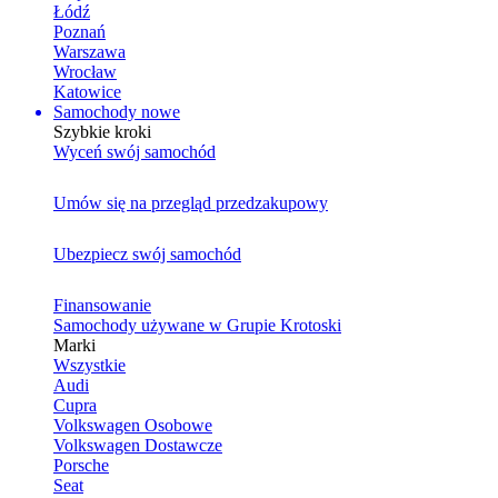
Łódź
Poznań
Warszawa
Wrocław
Katowice
Samochody nowe
Szybkie kroki
Wyceń swój samochód
Umów się na przegląd przedzakupowy
Ubezpiecz swój samochód
Finansowanie
Samochody używane w Grupie Krotoski
Marki
Wszystkie
Audi
Cupra
Volkswagen Osobowe
Volkswagen Dostawcze
Porsche
Seat