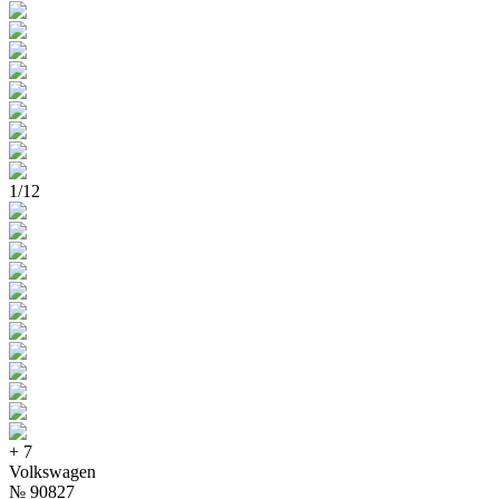
1
/
12
+
7
Volkswagen
№
90827