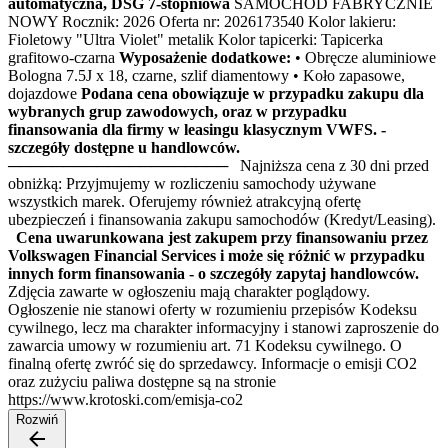
automatyczna, DSG 7-stopniowa
SAMOCHÓD FABRYCZNIE
NOWY Rocznik: 2026 Oferta nr: 2026173540 Kolor lakieru:
Fioletowy "Ultra Violet" metalik Kolor tapicerki: Tapicerka
grafitowo-czarna
Wyposażenie dodatkowe:
• Obręcze aluminiowe
Bologna 7.5J x 18, czarne, szlif diamentowy • Koło zapasowe,
dojazdowe
Podana cena obowiązuje w przypadku zakupu dla
wybranych grup zawodowych, oraz w przypadku
finansowania dla firmy w leasingu klasycznym VWFS. -
szczegóły dostępne u handlowców.
──────────────────── Najniższa cena z 30 dni przed
obniżką: Przyjmujemy w rozliczeniu samochody używane
wszystkich marek. Oferujemy również atrakcyjną ofertę
ubezpieczeń i finansowania zakupu samochodów (Kredyt/Leasing).
Cena uwarunkowana jest zakupem przy finansowaniu przez
Volkswagen Financial Services i może się różnić w przypadku
innych form finansowania - o szczegóły zapytaj handlowców.
Zdjęcia zawarte w ogłoszeniu mają charakter poglądowy.
Ogłoszenie nie stanowi oferty w rozumieniu przepisów Kodeksu
cywilnego, lecz ma charakter informacyjny i stanowi zaproszenie do
zawarcia umowy w rozumieniu art. 71 Kodeksu cywilnego. O
finalną ofertę zwróć się do sprzedawcy. Informacje o emisji CO2
oraz zużyciu paliwa dostępne są na stronie
https://www.krotoski.com/emisja-co2
Rozwiń