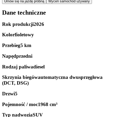
Umów się na jazdę próbną
Wyceń samochód używany
Dane techniczne
Rok produkcji
2026
Kolor
fioletowy
Przebieg
5 km
Napęd
przedni
Rodzaj paliwa
diesel
Skrzynia biegów
automatyczna dwusprzęgłowa
(DCT, DSG)
Drzwi
5
Pojemność / moc
1968 cm³
Typ nadwozia
SUV