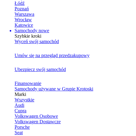
Łódź
Poznań
Warszawa
Wrocław
Katowice
Samochody nowe
Szybkie kroki
Wyceń swój samochód
Umów się na przegląd przedzakupowy
Ubezpiecz swój samochód
Finansowanie
Samochody używane w Grupie Krotoski
Marki
Wszystkie
Audi
Cupra
Volkswagen Osobowe
Volkswagen Dostawcze
Porsche
Seat