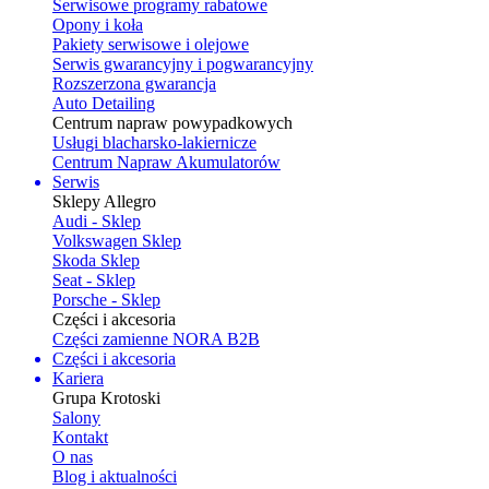
Serwisowe programy rabatowe
Opony i koła
Pakiety serwisowe i olejowe
Serwis gwarancyjny i pogwarancyjny
Rozszerzona gwarancja
Auto Detailing
Centrum napraw powypadkowych
Usługi blacharsko-lakiernicze
Centrum Napraw Akumulatorów
Serwis
Sklepy Allegro
Audi - Sklep
Volkswagen Sklep
Skoda Sklep
Seat - Sklep
Porsche - Sklep
Części i akcesoria
Części zamienne NORA B2B
Części i akcesoria
Kariera
Grupa Krotoski
Salony
Kontakt
O nas
Blog i aktualności