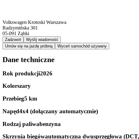
Volkswagen Krotoski Warszawa
Radzymińska 301
05-091
Ząbki
Zadzwoń
Wyślij wiadomość
Umów się na jazdę próbną
Wyceń samochód używany
Dane techniczne
Rok produkcji
2026
Kolor
szary
Przebieg
5 km
Napęd
4x4 (dołączany automatycznie)
Rodzaj paliwa
benzyna
Skrzynia biegów
automatyczna dwusprzęgłowa (DCT