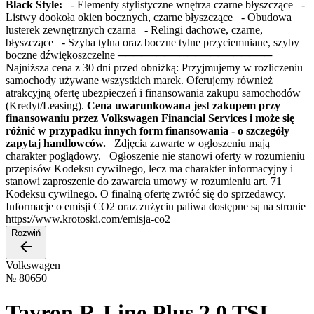
Black Style:
- Elementy stylistyczne wnętrza czarne błyszczące -
Listwy dookoła okien bocznych, czarne błyszczące - Obudowa
lusterek zewnętrznych czarna - Relingi dachowe, czarne,
błyszczące - Szyba tylna oraz boczne tylne przyciemniane, szyby
boczne dźwiękoszczelne ────────────────────
Najniższa cena z 30 dni przed obniżką: Przyjmujemy w rozliczeniu
samochody używane wszystkich marek. Oferujemy również
atrakcyjną ofertę ubezpieczeń i finansowania zakupu samochodów
(Kredyt/Leasing).
Cena uwarunkowana jest zakupem przy
finansowaniu przez Volkswagen Financial Services i może się
różnić w przypadku innych form finansowania - o szczegóły
zapytaj handlowców.
Zdjęcia zawarte w ogłoszeniu mają
charakter poglądowy. Ogłoszenie nie stanowi oferty w rozumieniu
przepisów Kodeksu cywilnego, lecz ma charakter informacyjny i
stanowi zaproszenie do zawarcia umowy w rozumieniu art. 71
Kodeksu cywilnego. O finalną ofertę zwróć się do sprzedawcy.
Informacje o emisji CO2 oraz zużyciu paliwa dostępne są na stronie
https://www.krotoski.com/emisja-co2
Rozwiń
Volkswagen
№
80650
Tayron R-Line Plus 2.0 TSI