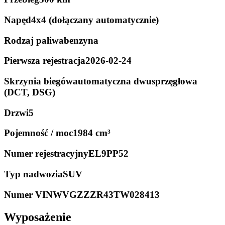
Napęd
4x4 (dołączany automatycznie)
Rodzaj paliwa
benzyna
Pierwsza rejestracja
2026-02-24
Skrzynia biegów
automatyczna dwusprzęgłowa
(DCT, DSG)
Drzwi
5
Pojemność / moc
1984 cm³
Numer rejestracyjny
EL9PP52
Typ nadwozia
SUV
Numer VIN
WVGZZZR43TW028413
Wyposażenie