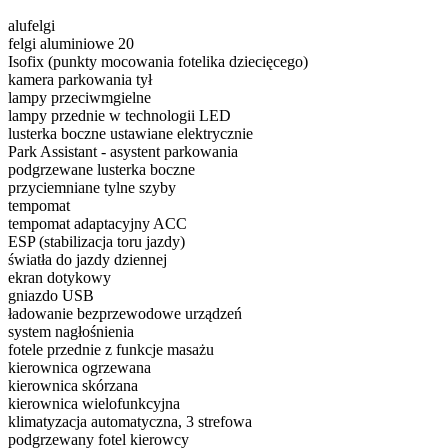
alufelgi
felgi aluminiowe 20
Isofix (punkty mocowania fotelika dziecięcego)
kamera parkowania tył
lampy przeciwmgielne
lampy przednie w technologii LED
lusterka boczne ustawiane elektrycznie
Park Assistant - asystent parkowania
podgrzewane lusterka boczne
przyciemniane tylne szyby
tempomat
tempomat adaptacyjny ACC
ESP (stabilizacja toru jazdy)
światła do jazdy dziennej
ekran dotykowy
gniazdo USB
ładowanie bezprzewodowe urządzeń
system nagłośnienia
fotele przednie z funkcje masażu
kierownica ogrzewana
kierownica skórzana
kierownica wielofunkcyjna
klimatyzacja automatyczna, 3 strefowa
podgrzewany fotel kierowcy