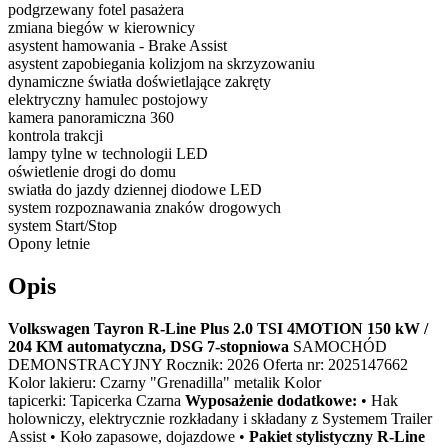
podgrzewany fotel pasażera
zmiana biegów w kierownicy
asystent hamowania - Brake Assist
asystent zapobiegania kolizjom na skrzyzowaniu
dynamiczne światła doświetlające zakręty
elektryczny hamulec postojowy
kamera panoramiczna 360
kontrola trakcji
lampy tylne w technologii LED
oświetlenie drogi do domu
swiatła do jazdy dziennej diodowe LED
system rozpoznawania znaków drogowych
system Start/Stop
Opony letnie
Opis
Volkswagen Tayron R-Line Plus 2.0 TSI 4MOTION 150 kW /
204 KM automatyczna, DSG 7-stopniowa
SAMOCHÓD
DEMONSTRACYJNY Rocznik: 2026 Oferta nr: 2025147662
Kolor lakieru: Czarny "Grenadilla" metalik Kolor
tapicerki: Tapicerka Czarna
Wyposażenie dodatkowe:
• Hak
holowniczy, elektrycznie rozkładany i składany z Systemem Trailer
Assist • Koło zapasowe, dojazdowe •
Pakiet stylistyczny R-Line