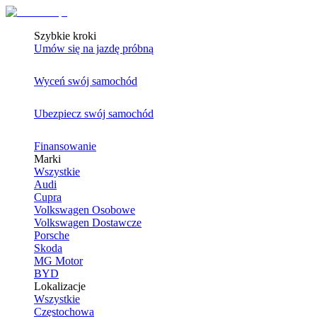
Szybkie kroki
Umów się na jazdę próbną
Wyceń swój samochód
Ubezpiecz swój samochód
Finansowanie
Marki
Wszystkie
Audi
Cupra
Volkswagen Osobowe
Volkswagen Dostawcze
Porsche
Skoda
MG Motor
BYD
Lokalizacje
Wszystkie
Częstochowa