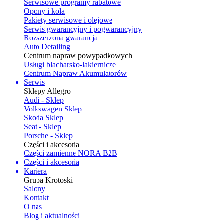
Serwisowe programy rabatowe
Opony i koła
Pakiety serwisowe i olejowe
Serwis gwarancyjny i pogwarancyjny
Rozszerzona gwarancja
Auto Detailing
Centrum napraw powypadkowych
Usługi blacharsko-lakiernicze
Centrum Napraw Akumulatorów
Serwis
Sklepy Allegro
Audi - Sklep
Volkswagen Sklep
Skoda Sklep
Seat - Sklep
Porsche - Sklep
Części i akcesoria
Części zamienne NORA B2B
Części i akcesoria
Kariera
Grupa Krotoski
Salony
Kontakt
O nas
Blog i aktualności