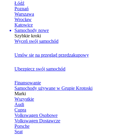
Łódź
Poznań
Warszawa
Wrocław
Katowice
Samochody nowe
Szybkie kroki
Wyceń swój samochód
Umów się na przegląd przedzakupowy
Ubezpiecz swój samochód
Finansowanie
Samochody używane w Grupie Krotoski
Marki
Wszystkie
Audi
Cupra
Volkswagen Osobowe
Volkswagen Dostawcze
Porsche
Seat