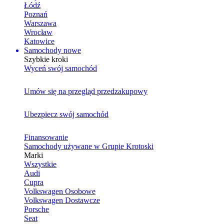
Łódź
Poznań
Warszawa
Wrocław
Katowice
Samochody nowe
Szybkie kroki
Wyceń swój samochód
Umów się na przegląd przedzakupowy
Ubezpiecz swój samochód
Finansowanie
Samochody używane w Grupie Krotoski
Marki
Wszystkie
Audi
Cupra
Volkswagen Osobowe
Volkswagen Dostawcze
Porsche
Seat