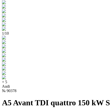
1
/
10
+
5
Audi
№
90378
A5 Avant TDI quattro 150 kW S