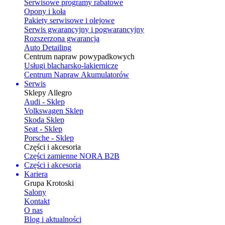
Serwisowe programy rabatowe
Opony i koła
Pakiety serwisowe i olejowe
Serwis gwarancyjny i pogwarancyjny
Rozszerzona gwarancja
Auto Detailing
Centrum napraw powypadkowych
Usługi blacharsko-lakiernicze
Centrum Napraw Akumulatorów
Serwis
Sklepy Allegro
Audi - Sklep
Volkswagen Sklep
Skoda Sklep
Seat - Sklep
Porsche - Sklep
Części i akcesoria
Części zamienne NORA B2B
Części i akcesoria
Kariera
Grupa Krotoski
Salony
Kontakt
O nas
Blog i aktualności