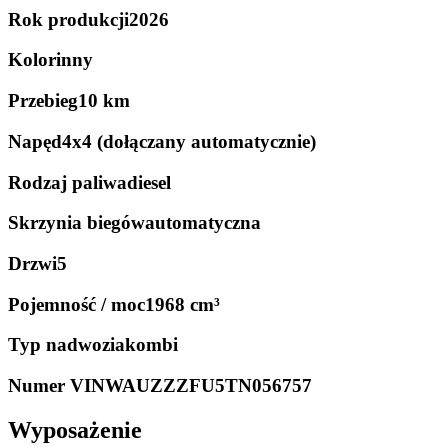
Rok produkcji
2026
Kolor
inny
Przebieg
10 km
Napęd
4x4 (dołączany automatycznie)
Rodzaj paliwa
diesel
Skrzynia biegów
automatyczna
Drzwi
5
Pojemność / moc
1968 cm³
Typ nadwozia
kombi
Numer VIN
WAUZZZFU5TN056757
Wyposażenie