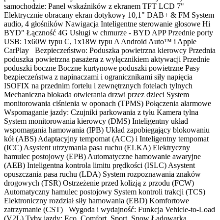
samochodzie: Panel wskaźników z ekranem TFT LCD 7"
Elektrycznie obracany ekran dotykowy 10,1" DAB+ & FM System
audio, 4 głośników Nawigacja Inteligentne sterowanie głosowe Hi
BYD" Łączność 4G Usługi w chmurze - BYD APP Przednie porty
USB: 1x60W typu C, 1x18W typu A Android Auto™ i Apple
CarPlay Bezpieczeństwo: Poduszka powietrzna kierowcy Przednia
poduszka powietrzna pasażera z wyłącznikiem aktywacji Przednie
poduszki boczne Boczne kurtynowe poduszki powietrzne Pasy
bezpieczeństwa z napinaczami i ogranicznikami siły napięcia
ISOFIX na przednim fortelu i zewnętrznych fotelach tylnych
Mechaniczna blokada otwierania drzwi przez dzieci System
monitorowania ciśnienia w oponach (TPMS) Połączenia alarmowe
Wspomaganie jazdy: Czujniki parkowania z tyłu Kamera tylna
System monitorowania kierowcy (DMS) Inteligentny układ
wspomagania hamowania (IPB) Układ zapobiegający blokowaniu
kół (ABS) Adaptacyjny tempomat (ACC) i Inteligentny tempomat
(ICC) Asystent utrzymania pasa ruchu (ELKA) Elektryczny
hamulec postojowy (EPB) Automatyczne hamowanie awaryjne
(AEB) Inteligentna kontrola limitu prędkości (ISLC) Asystent
opuszczania pasa ruchu (LDA) System rozpoznawania znaków
drogowych (TSR) Ostrzeżenie przed kolizją z przodu (FCW)
Automatyczny hamulec postojowy System kontroli trakcji (TCS)
Elektroniczny rozdział siły hamowania (EBD) Komfortowe
zatrzymanie (CST) Wygoda i wydajność: Funkcja Vehicle-to-Load
(V2L) Tyby jazdy: Eco, Comfort, Sport, Snow Ładowarka