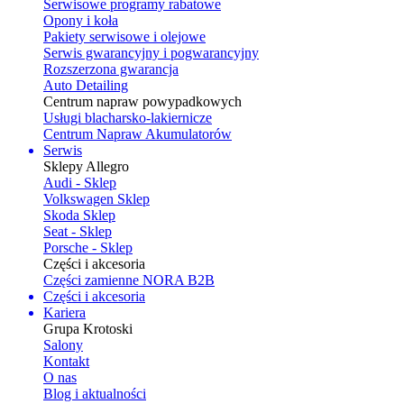
Serwisowe programy rabatowe
Opony i koła
Pakiety serwisowe i olejowe
Serwis gwarancyjny i pogwarancyjny
Rozszerzona gwarancja
Auto Detailing
Centrum napraw powypadkowych
Usługi blacharsko-lakiernicze
Centrum Napraw Akumulatorów
Serwis
Sklepy Allegro
Audi - Sklep
Volkswagen Sklep
Skoda Sklep
Seat - Sklep
Porsche - Sklep
Części i akcesoria
Części zamienne NORA B2B
Części i akcesoria
Kariera
Grupa Krotoski
Salony
Kontakt
O nas
Blog i aktualności