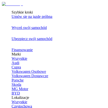
Szybkie kroki
Umów się na jazdę próbną
Wyceń swój samochód
Ubezpiecz swój samochód
Finansowanie
Marki
Wszystkie
Audi
Cupra
Volkswagen Osobowe
Volkswagen Dostawcze
Porsche
Skoda
MG Motor
BYD
Lokalizacje
Wszystkie
Częstochowa