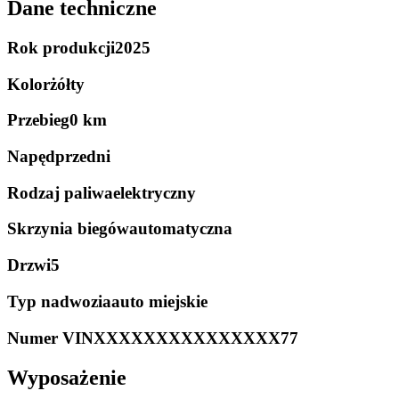
Dane techniczne
Rok produkcji
2025
Kolor
żółty
Przebieg
0 km
Napęd
przedni
Rodzaj paliwa
elektryczny
Skrzynia biegów
automatyczna
Drzwi
5
Typ nadwozia
auto miejskie
Numer VIN
XXXXXXXXXXXXXXX77
Wyposażenie