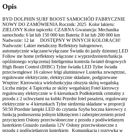
Opis
BYD DOLPHIN SURF BOOST SAMOCHÓD FABRYCZNIE
NOWY DO ZAMÓWIENIA Rocznik: 2025 Kolor lakieru:
ZIELONY Kolor tapicerki: CZARNA Gwarancja: Mechanika
samochodu: 6 lat lub 150 000 km Bateria: 8 lat lub 200 000 km
Nadwozie: 12 lat DOSTĘPNY W INNYCH KOLORACH!
Nadwozie: Lakier metaliczny Reflektory halogenowe,
automatycznie włączane/wyłączane Światła do jazdy dziennej LED
Follow me home (reflektory włączone z wyprzedzeniem/funkcja
opóźnionego wyłączenia) Inteligentna kontrola świateł drogowych
High Beam Control (IHBC) Tylne światła LED Tylne światła
przeciwmgłowe 16 calowe felgi aluminiowe Lusterka zewnętrzne,
regulowane elektrycznie, elektrycznie składane, podgrzewane
Wnętrze: Kierownica wielofunkcyjna obszyta skórą wegańską
Liczba miejsc 4 Tapicerka ze skóry wegańskiej Fotel kierowcy
regulowany elektrycznie w 6 kierunkach Podłokietnik centralny z
przodu z 2 uchwytami na kubki Przedni fotel pasażera, regulowany
elektrycznie w 4 kierunkach Tylne siedzenia składane w proporcji
50:50 Przednie lampki LED do czytania Szyba boczna kierowcy z
funkcją podnoszenia jednym kliknięciem i zabezpieczeniem przed
przycięciem Osłony przeciwsłoneczne z przodu z podświetlanym
lusterkiem Gniazdo zasilania 12V Osłony przeciwsłoneczne z
przodu z podświetlanym lusterkiem Komunikacja i rozrywka w