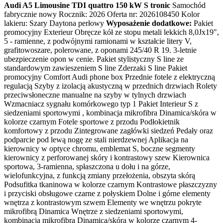
Audi A5 Limousine TDI quattro 150 kW S tronic
Samochód
fabrycznie nowy Rocznik: 2026 Oferta nr: 2026108450 Kolor
lakieru: Szary Daytona perłowy
Wyposażenie dodatkowe:
Pakiet
promocyjny Exterieur Obręcze kół ze stopu metali lekkich 8,0Jx19",
5 - ramienne, z podwójnymi ramionami w kształcie litery V,
grafitowoszare, polerowane, z oponami 245/40 R 19. 3-letnie
ubezpieczenie opon w cenie. Pakiet stylistyczny S line ze
standardowym zawieszeniem S line Zderzaki S line Pakiet
promocyjny Comfort Audi phone box Przednie fotele z elektryczną
regulacją Szyby z izolacją akustyczną w przednich drzwiach Rolety
przeciwsłoneczne manualne na szyby w tylnych drzwiach
Wzmacniacz sygnału komórkowego typ 1 Pakiet Interieur S z
siedzeniami sportowymi , kombinacja mikrofibra Dinamica/skóra w
kolorze czarnym Fotele sportowe z przodu Podłokietnik
komfortowy z przodu Zintegrowane zagłówki siedzeń Pedały oraz
podparcie pod lewą nogę ze stali nierdzewnej Aplikacja na
kierownicy w optyce chromu, emblemat S, boczne segmenty
kierownicy z perforowanej skóry i kontrastowy szew Kierownica
sportowa, 3-ramienna, spłaszczona u dołu i na górze,
wielofunkcyjna, z funkcją zmiany przełożenia, obszyta skórą
Podsufitka tkaninowa w kolorze czarnym Kontrastowe płaszczyzny
i przyciski obsługowe czarne z połyskiem Dolne i górne elementy
wnętrza z kontrastowym szwem Elementy we wnętrzu pokryte
mikrofibrą Dinamica Wnętrze z siedzeniami sportowymi,
kombinacja mikrofibra Dinamica/skóra w kolorze czarnym 4-