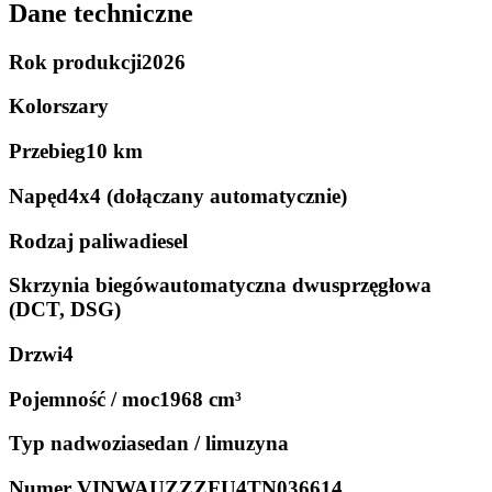
Dane techniczne
Rok produkcji
2026
Kolor
szary
Przebieg
10 km
Napęd
4x4 (dołączany automatycznie)
Rodzaj paliwa
diesel
Skrzynia biegów
automatyczna dwusprzęgłowa
(DCT, DSG)
Drzwi
4
Pojemność / moc
1968 cm³
Typ nadwozia
sedan / limuzyna
Numer VIN
WAUZZZFU4TN036614