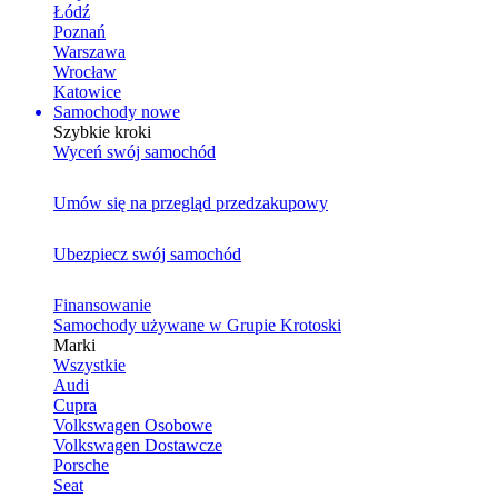
Łódź
Poznań
Warszawa
Wrocław
Katowice
Samochody nowe
Szybkie kroki
Wyceń swój samochód
Umów się na przegląd przedzakupowy
Ubezpiecz swój samochód
Finansowanie
Samochody używane w Grupie Krotoski
Marki
Wszystkie
Audi
Cupra
Volkswagen Osobowe
Volkswagen Dostawcze
Porsche
Seat