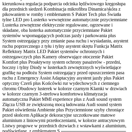
kierunkowa regulacja podparcia odcinka lędźwiowego kręgosłupa
dla przednich siedzeń Kombinacja mikrofibra Dinamica/skóra z
pikowaniem w romby i emblematem S Pakiet Tech plus Światła
tylne LED pro Lusterko wewnętrzne automatycznie przyciemniane
Lusterka zewnętrzne elektrycznie regulowane, ogrzewane i
składane, oba lusterka automatycznie przyciemniane Pakiet
systemów wspomagających podczas jazdy i parkowania plus
System ostrzegający przy zmianie pasa ruchu i wysiadaniu, asystent
ruchu poprzecznego z tyłu i tylny asystent skrętu Funkcja Matrix
Reflektory Matrix LED Pakiet systemów ochronnych i
ostrzegawczych plus Kamery obserwujące otoczenie Pakiet
Komfort plus Proaktywny system ochrony pasażerów - przedni,
boczny i tylny Diody w lusterkach zewnętrznych wyświetlające
grafikę na podłożu System ostrzegający przed opuszczeniem pasa
ruchu z Emergency Assist Adaptacyjny asystent jazdy plus Pakiet
optyczny Czerń plus Końcówki rur wydechowych z ciemnego
chromu Obudowy lusterek w kolorze czarnym Klamki w drzwiach
w kolorze czarnym 3-strefowa komfortowa klimatyzacja
automatyczna Pakiet MMI experience plus z Audi sound system
Złącza USB ze zwiększoną mocą ładowania Audi sound system
Pakiet oświetlenia Ambiente plus Przyciemnione szyby chroniące
przed słońcem Aplikacje dekoracyjne szczotkowane matowe
aluminium z liniowymi przetłoczeniami, w kolorze antracytowym
Listwy progowe w przednich drzwiach z wstawkami z aluminium,
podświetlane, z emblematem S ────────────────────