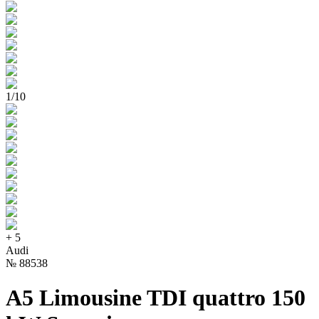
1
/
10
+
5
Audi
№
88538
A5 Limousine TDI quattro 150