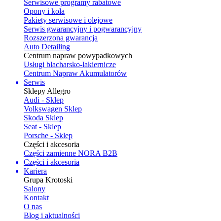
Serwisowe programy rabatowe
Opony i koła
Pakiety serwisowe i olejowe
Serwis gwarancyjny i pogwarancyjny
Rozszerzona gwarancja
Auto Detailing
Centrum napraw powypadkowych
Usługi blacharsko-lakiernicze
Centrum Napraw Akumulatorów
Serwis
Sklepy Allegro
Audi - Sklep
Volkswagen Sklep
Skoda Sklep
Seat - Sklep
Porsche - Sklep
Części i akcesoria
Części zamienne NORA B2B
Części i akcesoria
Kariera
Grupa Krotoski
Salony
Kontakt
O nas
Blog i aktualności