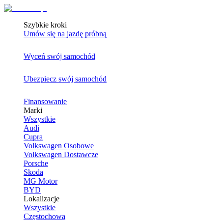
Szybkie kroki
Umów się na jazdę próbną
Wyceń swój samochód
Ubezpiecz swój samochód
Finansowanie
Marki
Wszystkie
Audi
Cupra
Volkswagen Osobowe
Volkswagen Dostawcze
Porsche
Skoda
MG Motor
BYD
Lokalizacje
Wszystkie
Częstochowa