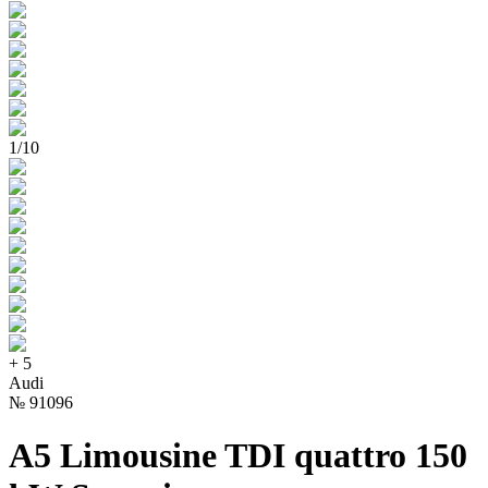
1
/
10
+
5
Audi
№
91096
A5 Limousine TDI quattro 150