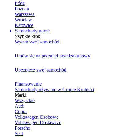
Łódź
Poznań
Warszawa
Wrocław
Katowice
Samochody nowe
Szybkie kroki
Wyceń swój samochód
Umów się na przegląd przedzakupowy
Ubezpiecz swój samochód
Finansowanie
Samochody używane w Grupie Krotoski
Marki
Wszystkie
Audi
Cupra
Volkswagen Osobowe
Volkswagen Dostawcze
Porsche
Seat