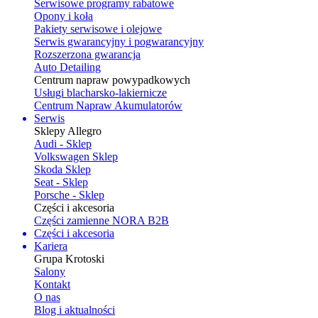
Serwisowe programy rabatowe
Opony i koła
Pakiety serwisowe i olejowe
Serwis gwarancyjny i pogwarancyjny
Rozszerzona gwarancja
Auto Detailing
Centrum napraw powypadkowych
Usługi blacharsko-lakiernicze
Centrum Napraw Akumulatorów
Serwis
Sklepy Allegro
Audi - Sklep
Volkswagen Sklep
Skoda Sklep
Seat - Sklep
Porsche - Sklep
Części i akcesoria
Części zamienne NORA B2B
Części i akcesoria
Kariera
Grupa Krotoski
Salony
Kontakt
O nas
Blog i aktualności