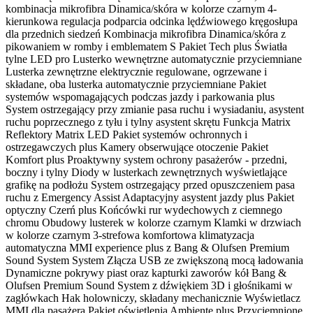
kombinacja mikrofibra Dinamica/skóra w kolorze czarnym 4-
kierunkowa regulacja podparcia odcinka lędźwiowego kręgosłupa
dla przednich siedzeń Kombinacja mikrofibra Dinamica/skóra z
pikowaniem w romby i emblematem S Pakiet Tech plus Światła
tylne LED pro Lusterko wewnętrzne automatycznie przyciemniane
Lusterka zewnętrzne elektrycznie regulowane, ogrzewane i
składane, oba lusterka automatycznie przyciemniane Pakiet
systemów wspomagających podczas jazdy i parkowania plus
System ostrzegający przy zmianie pasa ruchu i wysiadaniu, asystent
ruchu poprzecznego z tyłu i tylny asystent skrętu Funkcja Matrix
Reflektory Matrix LED Pakiet systemów ochronnych i
ostrzegawczych plus Kamery obserwujące otoczenie Pakiet
Komfort plus Proaktywny system ochrony pasażerów - przedni,
boczny i tylny Diody w lusterkach zewnętrznych wyświetlające
grafikę na podłożu System ostrzegający przed opuszczeniem pasa
ruchu z Emergency Assist Adaptacyjny asystent jazdy plus Pakiet
optyczny Czerń plus Końcówki rur wydechowych z ciemnego
chromu Obudowy lusterek w kolorze czarnym Klamki w drzwiach
w kolorze czarnym 3-strefowa komfortowa klimatyzacja
automatyczna MMI experience plus z Bang & Olufsen Premium
Sound System System Złącza USB ze zwiększoną mocą ładowania
Dynamiczne pokrywy piast oraz kapturki zaworów kół Bang &
Olufsen Premium Sound System z dźwiękiem 3D i głośnikami w
zagłówkach Hak holowniczy, składany mechanicznie Wyświetlacz
MMI dla pasażera Pakiet oświetlenia Ambiente plus Przyciemnione