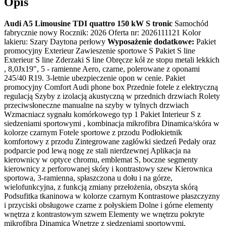
Opis
Audi A5 Limousine TDI quattro 150 kW S tronic
Samochód
fabrycznie nowy Rocznik: 2026 Oferta nr: 2026111121 Kolor
lakieru: Szary Daytona perłowy
Wyposażenie dodatkowe:
Pakiet
promocyjny Exterieur Zawieszenie sportowe S Pakiet S line
Exterieur S line Zderzaki S line Obręcze kół ze stopu metali lekkich
, 8,0Jx19", 5 - ramienne Aero, czarne, polerowane z oponami
245/40 R19. 3-letnie ubezpieczenie opon w cenie. Pakiet
promocyjny Comfort Audi phone box Przednie fotele z elektryczną
regulacją Szyby z izolacją akustyczną w przednich drzwiach Rolety
przeciwsłoneczne manualne na szyby w tylnych drzwiach
Wzmacniacz sygnału komórkowego typ 1 Pakiet Interieur S z
siedzeniami sportowymi , kombinacja mikrofibra Dinamica/skóra w
kolorze czarnym Fotele sportowe z przodu Podłokietnik
komfortowy z przodu Zintegrowane zagłówki siedzeń Pedały oraz
podparcie pod lewą nogę ze stali nierdzewnej Aplikacja na
kierownicy w optyce chromu, emblemat S, boczne segmenty
kierownicy z perforowanej skóry i kontrastowy szew Kierownica
sportowa, 3-ramienna, spłaszczona u dołu i na górze,
wielofunkcyjna, z funkcją zmiany przełożenia, obszyta skórą
Podsufitka tkaninowa w kolorze czarnym Kontrastowe płaszczyzny
i przyciski obsługowe czarne z połyskiem Dolne i górne elementy
wnętrza z kontrastowym szwem Elementy we wnętrzu pokryte
mikrofibrą Dinamica Wnętrze z siedzeniami sportowymi,