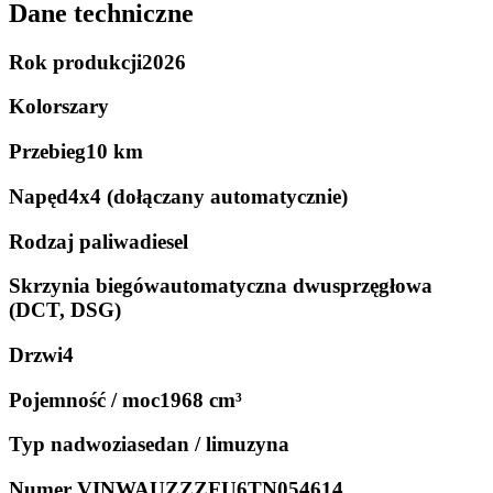
Dane techniczne
Rok produkcji
2026
Kolor
szary
Przebieg
10 km
Napęd
4x4 (dołączany automatycznie)
Rodzaj paliwa
diesel
Skrzynia biegów
automatyczna dwusprzęgłowa
(DCT, DSG)
Drzwi
4
Pojemność / moc
1968 cm³
Typ nadwozia
sedan / limuzyna
Numer VIN
WAUZZZFU6TN054614