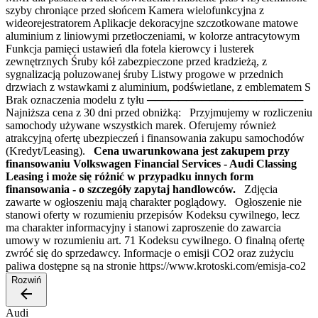
szyby chroniące przed słońcem Kamera wielofunkcyjna z
wideorejestratorem Aplikacje dekoracyjne szczotkowane matowe
aluminium z liniowymi przetłoczeniami, w kolorze antracytowym
Funkcja pamięci ustawień dla fotela kierowcy i lusterek
zewnętrznych Śruby kół zabezpieczone przed kradzieżą, z
sygnalizacją poluzowanej śruby Listwy progowe w przednich
drzwiach z wstawkami z aluminium, podświetlane, z emblematem S
Brak oznaczenia modelu z tyłu ────────────────────
Najniższa cena z 30 dni przed obniżką: Przyjmujemy w rozliczeniu
samochody używane wszystkich marek. Oferujemy również
atrakcyjną ofertę ubezpieczeń i finansowania zakupu samochodów
(Kredyt/Leasing).
Cena uwarunkowana jest zakupem przy
finansowaniu Volkswagen Financial Services - Audi Classing
Leasing i może się różnić w przypadku innych form
finansowania - o szczegóły zapytaj handlowców.
Zdjęcia
zawarte w ogłoszeniu mają charakter poglądowy. Ogłoszenie nie
stanowi oferty w rozumieniu przepisów Kodeksu cywilnego, lecz
ma charakter informacyjny i stanowi zaproszenie do zawarcia
umowy w rozumieniu art. 71 Kodeksu cywilnego. O finalną ofertę
zwróć się do sprzedawcy. Informacje o emisji CO2 oraz zużyciu
paliwa dostępne są na stronie https://www.krotoski.com/emisja-co2
Rozwiń
Audi