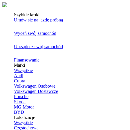
Szybkie kroki
Umów się na jazdę próbną
Wyceń swój samochód
Ubezpiecz swój samochód
Finansowanie
Marki
Wszystkie
Audi
Cupra
Volkswagen Osobowe
Volkswagen Dostawcze
Porsche
Skoda
MG Motor
BYD
Lokalizacje
Wszystkie
Częstochowa