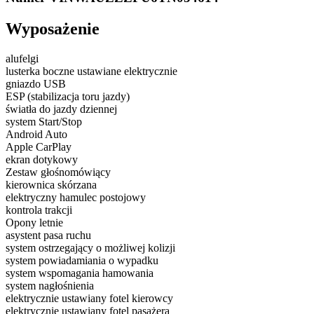
Wyposażenie
alufelgi
lusterka boczne ustawiane elektrycznie
gniazdo USB
ESP (stabilizacja toru jazdy)
światła do jazdy dziennej
system Start/Stop
Android Auto
Apple CarPlay
ekran dotykowy
Zestaw głośnomówiący
kierownica skórzana
elektryczny hamulec postojowy
kontrola trakcji
Opony letnie
asystent pasa ruchu
system ostrzegający o możliwej kolizji
system powiadamiania o wypadku
system wspomagania hamowania
system nagłośnienia
elektrycznie ustawiany fotel kierowcy
elektrycznie ustawiany fotel pasażera