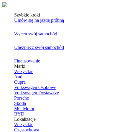
Szybkie kroki
Umów się na jazdę próbną
Wyceń swój samochód
Ubezpiecz swój samochód
Finansowanie
Marki
Wszystkie
Audi
Cupra
Volkswagen Osobowe
Volkswagen Dostawcze
Porsche
Skoda
MG Motor
BYD
Lokalizacje
Wszystkie
Częstochowa