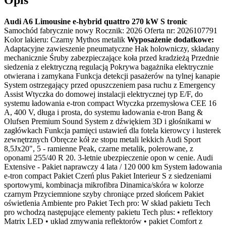
Audi A6 Limousine e-hybrid quattro 270 kW S tronic
Samochód fabrycznie nowy Rocznik: 2026 Oferta nr: 2026107791
Kolor lakieru: Czarny Mythos metalik
Wyposażenie dodatkowe:
Adaptacyjne zawieszenie pneumatyczne Hak holowniczy, składany
mechanicznie Śruby zabezpieczające koła przed kradzieżą Przednie
siedzenia z elektryczną regulacją Pokrywa bagażnika elektrycznie
otwierana i zamykana Funkcja detekcji pasażerów na tylnej kanapie
System ostrzegający przed opuszczeniem pasa ruchu z Emergency
Assist Wtyczka do domowej instalacji elektrycznej typ E/F, do
systemu ładowania e-tron compact Wtyczka przemysłowa CEE 16
A, 400 V, długa i prosta, do systemu ładowania e-tron Bang &
Olufsen Premium Sound System z dźwiękiem 3D i głośnikami w
zagłówkach Funkcja pamięci ustawień dla fotela kierowcy i lusterek
zewnętrznych Obręcze kół ze stopu metali lekkich Audi Sport
8,5Jx20", 5 - ramienne Peak, czarne metalik, polerowane, z
oponami 255/40 R 20. 3-letnie ubezpieczenie opon w cenie. Audi
Extensive - Pakiet naprawczy 4 lata / 120 000 km System ładowania
e-tron compact Pakiet Czerń plus Pakiet Interieur S z siedzeniami
sportowymi, kombinacja mikrofibra Dinamica/skóra w kolorze
czarnym Przyciemnione szyby chroniące przed słońcem Pakiet
oświetlenia Ambiente pro Pakiet Tech pro: W skład pakietu Tech
pro wchodzą następujące elementy pakietu Tech plus: • reflektory
Matrix LED • układ zmywania reflektorów • pakiet Comfort z