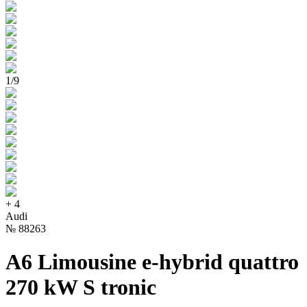
1
/
9
+
4
Audi
№
88263
A6 Limousine e-hybrid quattro
270 kW S tronic