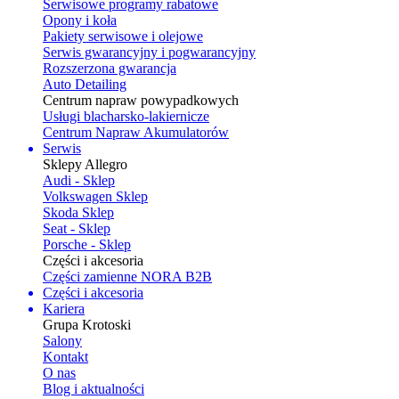
Serwisowe programy rabatowe
Opony i koła
Pakiety serwisowe i olejowe
Serwis gwarancyjny i pogwarancyjny
Rozszerzona gwarancja
Auto Detailing
Centrum napraw powypadkowych
Usługi blacharsko-lakiernicze
Centrum Napraw Akumulatorów
Serwis
Sklepy Allegro
Audi - Sklep
Volkswagen Sklep
Skoda Sklep
Seat - Sklep
Porsche - Sklep
Części i akcesoria
Części zamienne NORA B2B
Części i akcesoria
Kariera
Grupa Krotoski
Salony
Kontakt
O nas
Blog i aktualności