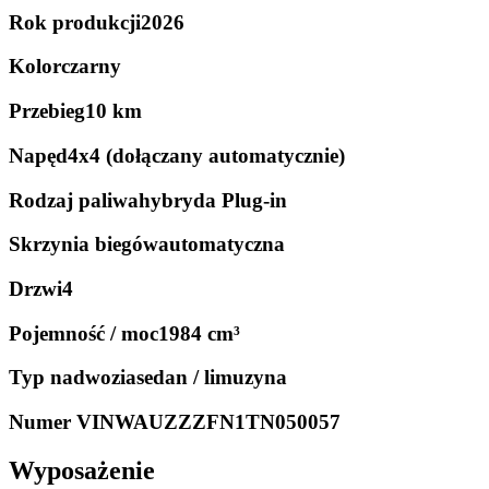
Rok produkcji
2026
Kolor
czarny
Przebieg
10 km
Napęd
4x4 (dołączany automatycznie)
Rodzaj paliwa
hybryda Plug-in
Skrzynia biegów
automatyczna
Drzwi
4
Pojemność / moc
1984 cm³
Typ nadwozia
sedan / limuzyna
Numer VIN
WAUZZZFN1TN050057
Wyposażenie