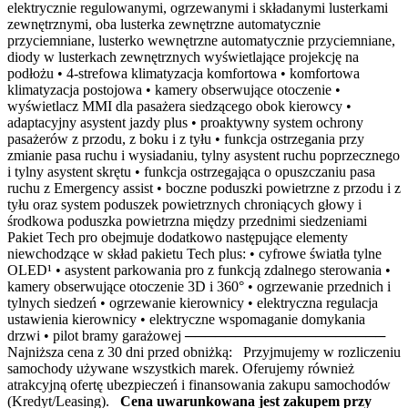
elektrycznie regulowanymi, ogrzewanymi i składanymi lusterkami
zewnętrznymi, oba lusterka zewnętrzne automatycznie
przyciemniane, lusterko wewnętrzne automatycznie przyciemniane,
diody w lusterkach zewnętrznych wyświetlające projekcję na
podłożu • 4-strefowa klimatyzacja komfortowa • komfortowa
klimatyzacja postojowa • kamery obserwujące otoczenie •
wyświetlacz MMI dla pasażera siedzącego obok kierowcy •
adaptacyjny asystent jazdy plus • proaktywny system ochrony
pasażerów z przodu, z boku i z tyłu • funkcja ostrzegania przy
zmianie pasa ruchu i wysiadaniu, tylny asystent ruchu poprzecznego
i tylny asystent skrętu • funkcja ostrzegająca o opuszczaniu pasa
ruchu z Emergency assist • boczne poduszki powietrzne z przodu i z
tyłu oraz system poduszek powietrznych chroniących głowy i
środkowa poduszka powietrzna między przednimi siedzeniami
Pakiet Tech pro obejmuje dodatkowo następujące elementy
niewchodzące w skład pakietu Tech plus: • cyfrowe światła tylne
OLED¹ • asystent parkowania pro z funkcją zdalnego sterowania •
kamery obserwujące otoczenie 3D i 360° • ogrzewanie przednich i
tylnych siedzeń • ogrzewanie kierownicy • elektryczna regulacja
ustawienia kierownicy • elektryczne wspomaganie domykania
drzwi • pilot bramy garażowej ────────────────────
Najniższa cena z 30 dni przed obniżką: Przyjmujemy w rozliczeniu
samochody używane wszystkich marek. Oferujemy również
atrakcyjną ofertę ubezpieczeń i finansowania zakupu samochodów
(Kredyt/Leasing).
Cena uwarunkowana jest zakupem przy