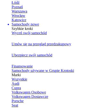
Łódź
Poznań
Warszawa
Wrocław
Katowice
Samochody nowe
Szybkie kroki
Wyceń swój samochód
Umów się na przegląd przedzakupowy
Ubezpiecz swój samochód
Finansowanie
Samochody używane w Grupie Krotoski
Marki
Wszystkie
Audi
Cupra
Volkswagen Osobowe
Volkswagen Dostawcze
Porsche
Seat