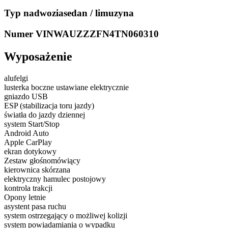
Typ nadwozia
sedan / limuzyna
Numer VIN
WAUZZZFN4TN060310
Wyposażenie
alufelgi
lusterka boczne ustawiane elektrycznie
gniazdo USB
ESP (stabilizacja toru jazdy)
światła do jazdy dziennej
system Start/Stop
Android Auto
Apple CarPlay
ekran dotykowy
Zestaw głośnomówiący
kierownica skórzana
elektryczny hamulec postojowy
kontrola trakcji
Opony letnie
asystent pasa ruchu
system ostrzegający o możliwej kolizji
system powiadamiania o wypadku