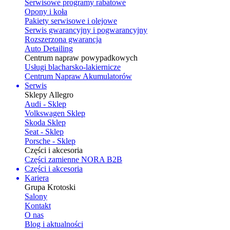
Serwisowe programy rabatowe
Opony i koła
Pakiety serwisowe i olejowe
Serwis gwarancyjny i pogwarancyjny
Rozszerzona gwarancja
Auto Detailing
Centrum napraw powypadkowych
Usługi blacharsko-lakiernicze
Centrum Napraw Akumulatorów
Serwis
Sklepy Allegro
Audi - Sklep
Volkswagen Sklep
Skoda Sklep
Seat - Sklep
Porsche - Sklep
Części i akcesoria
Części zamienne NORA B2B
Części i akcesoria
Kariera
Grupa Krotoski
Salony
Kontakt
O nas
Blog i aktualności