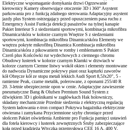
Elektryczne wspomaganie domykania drzwi Ogrzewanie
kierownicy Kamery obserwujące otoczenie 3D i 360° Asystent
parkowania pro z funkcją zdalnego sterowania Adaptacyjny asystent
jazdy plus System ostrzegający przed opuszczeniem pasa ruchu z
Emergency Assist Funkcja detekcji pasażerów na tylnej kanapie
Pakiet Interieur S z siedzeniami sportowymi, kombinacja mikrofibra
Dinamica/skóra w kolorze czarnym Wnętrze S z siedzeniami
sportowymi, kombinacja mikrofibra Dinamica/skóra Elementy we
wnętrzu pokryte mikrofibrą Dinamica Kombinacja mikrofibra
Dinamica/skóra z pikowaniem w romby i emblematem S Pakiet
Czerń plus Końcówki rur wydechowych z ciemnego chromu
Obudowy lusterek w kolorze czarnym Klamki w drzwiach w
kolorze czarnym Ciemne listwy wokół okien i elementy montowane
do nadwozia Dynamiczne pokrywy piast oraz kapturki zaworów
kół Obręcze kół ze stopu metali lekkich Audi Sport 8,5Jx20", 5 -
ramienne Peak, czarne metalik, polerowane, z oponami 255/40 R
20. 3-letnie ubezpieczenie opon w cenie. Adaptacyjne zawieszenie
pneumatyczne Bang & Olufsen Premium Sound System z
dźwiękiem 3D i głośnikami w zagłówkach Hak holowniczy,
składany mechanicznie Przednie siedzenia z elektryczną regulacją
System ładowania e-tron compact Pokrywa bagażnika elektrycznie
otwierana i zamykana Przyciemnione szyby chroniące przed
słońcem Pakiet oświetlenia Ambiente pro Funkcja pamięci ustawień
dla fotela kierowcy i lusterek zewnętrznych Śruby zabezpieczające
koła przed kradzieżą Wtyczka przemysłowa CEE 16 A, 400 V,