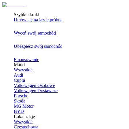
Szybkie kroki
Umów się na jazdę próbną
Wyceń swój samochód
Ubezpiecz swój samochód
Finansowanie
Marki
Wszystkie
Audi
Cupra
Volkswagen Osobowe
Volkswagen Dostawcze
Porsche
Skoda
MG Motor
BYD
Lokalizacje
Wszystkie
Częstochowa