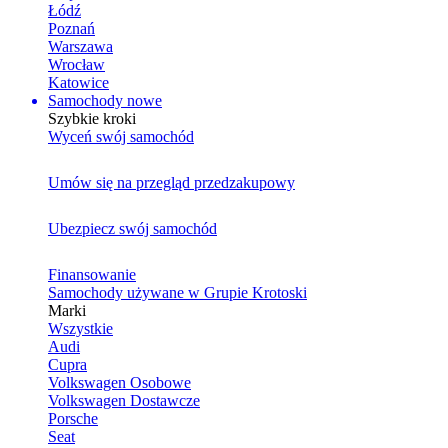
Łódź
Poznań
Warszawa
Wrocław
Katowice
Samochody nowe
Szybkie kroki
Wyceń swój samochód
Umów się na przegląd przedzakupowy
Ubezpiecz swój samochód
Finansowanie
Samochody używane w Grupie Krotoski
Marki
Wszystkie
Audi
Cupra
Volkswagen Osobowe
Volkswagen Dostawcze
Porsche
Seat