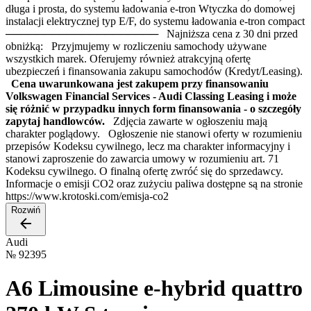
długa i prosta, do systemu ładowania e-tron Wtyczka do domowej
instalacji elektrycznej typ E/F, do systemu ładowania e-tron compact
──────────────────── Najniższa cena z 30 dni przed
obniżką: Przyjmujemy w rozliczeniu samochody używane
wszystkich marek. Oferujemy również atrakcyjną ofertę
ubezpieczeń i finansowania zakupu samochodów (Kredyt/Leasing).
Cena uwarunkowana jest zakupem przy finansowaniu
Volkswagen Financial Services - Audi Classing Leasing i może
się różnić w przypadku innych form finansowania - o szczegóły
zapytaj handlowców.
Zdjęcia zawarte w ogłoszeniu mają
charakter poglądowy. Ogłoszenie nie stanowi oferty w rozumieniu
przepisów Kodeksu cywilnego, lecz ma charakter informacyjny i
stanowi zaproszenie do zawarcia umowy w rozumieniu art. 71
Kodeksu cywilnego. O finalną ofertę zwróć się do sprzedawcy.
Informacje o emisji CO2 oraz zużyciu paliwa dostępne są na stronie
https://www.krotoski.com/emisja-co2
Rozwiń
Audi
№
92395
A6 Limousine e-hybrid quattro