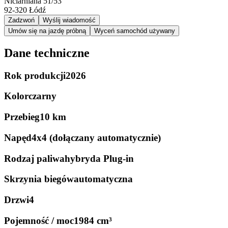
Niciarniana 51/53
92-320
Łódź
Zadzwoń
Wyślij wiadomość
Umów się na jazdę próbną
Wyceń samochód używany
Dane techniczne
Rok produkcji
2026
Kolor
czarny
Przebieg
10 km
Napęd
4x4 (dołączany automatycznie)
Rodzaj paliwa
hybryda Plug-in
Skrzynia biegów
automatyczna
Drzwi
4
Pojemność / moc
1984 cm³