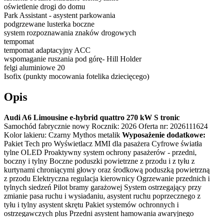
oświetlenie drogi do domu
Park Assistant - asystent parkowania
podgrzewane lusterka boczne
system rozpoznawania znaków drogowych
tempomat
tempomat adaptacyjny ACC
wspomaganie ruszania pod górę- Hill Holder
felgi aluminiowe 20
Isofix (punkty mocowania fotelika dziecięcego)
Opis
Audi A6 Limousine e-hybrid quattro 270 kW S tronic
Samochód fabrycznie nowy Rocznik: 2026 Oferta nr: 2026111624
Kolor lakieru: Czarny Mythos metalik
Wyposażenie dodatkowe:
Pakiet Tech pro Wyświetlacz MMI dla pasażera Cyfrowe światła
tylne OLED Proaktywny system ochrony pasażerów - przedni,
boczny i tylny Boczne poduszki powietrzne z przodu i z tyłu z
kurtynami chroniącymi głowy oraz środkową poduszką powietrzną
z przodu Elektryczna regulacja kierownicy Ogrzewanie przednich i
tylnych siedzeń Pilot bramy garażowej System ostrzegający przy
zmianie pasa ruchu i wysiadaniu, asystent ruchu poprzecznego z
tyłu i tylny asystent skrętu Pakiet systemów ochronnych i
ostrzegawczych plus Przedni asystent hamowania awaryjnego