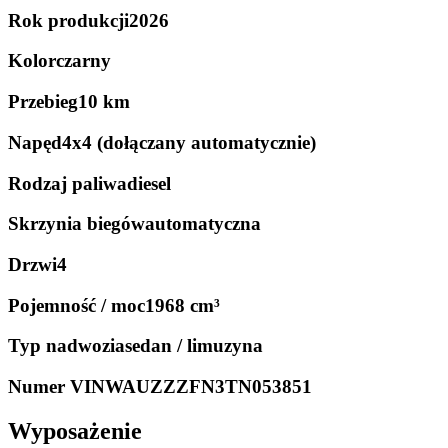
Rok produkcji
2026
Kolor
czarny
Przebieg
10 km
Napęd
4x4 (dołączany automatycznie)
Rodzaj paliwa
diesel
Skrzynia biegów
automatyczna
Drzwi
4
Pojemność / moc
1968 cm³
Typ nadwozia
sedan / limuzyna
Numer VIN
WAUZZZFN3TN053851
Wyposażenie