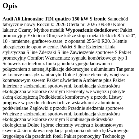
Opis
Audi A6 Limousine TDI quattro 150 kW S tronic
Samochód
fabrycznie nowy Rocznik: 2026 Oferta nr: 2026109330 Kolor
lakieru: Czarny Mythos metalik
Wyposażenie dodatkowe:
Pakiet
promocyjny Exterieur Obręcze kół ze stopu metali lekkich 8.5Jx20",
10 - ramienne, grafitowo-szare, z oponami 255/40 R20. 3-letnie
ubezpieczenie opon w cenie. Pakiet S line Exterieur Linia
stylistyczna S line Zderzaki S line Zawieszenie sportowe S Pakiet
promocyjny Comfort Wzmacniacz sygnału komórkowego typ 1
Schowek na telefon z funkcją indukcyjnego ładowania i
połączeniem z anteną Aplikacje dekoracyjne z aluminium Tangente
w kolorze mosiądzu-antracytu Dolne i górne elementy wnętrza z
kontrastowym szwem Pakiet oświetlenia Ambiente plus Pakiet
Interieur z siedzeniami sportowymi, kombinacja skóra/skóra
ekologiczna w kolorze czarnym Elementy we wnętrzu pokryte
skórą ekologiczną Podłokietnik komfortowy z przodu Listwy
progowe w przednich drzwiach ze wstawkami z aluminium,
podświetlane Zagłówki z przodu Przednie siedzenia sportowe
Wnętrze z siedzeniami sportowymi, kombinacja skóra/skóra
ekologiczna w kolorze czarnym Kombinacja skóra/skóra
ekologiczna Dolne i górne elementy wnętrza z kontrastowym
szwem 4-kierunkowa regulacja podparcia odcinka lędźwiowego
kręgosłupa dla przednich foteli Pakiet promocyjny Technology