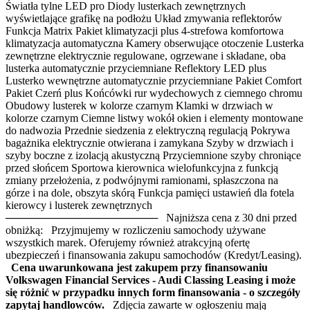
Światła tylne LED pro Diody lusterkach zewnętrznych
wyświetlające grafikę na podłożu Układ zmywania reflektorów
Funkcja Matrix Pakiet klimatyzacji plus 4-strefowa komfortowa
klimatyzacja automatyczna Kamery obserwujące otoczenie Lusterka
zewnętrzne elektrycznie regulowane, ogrzewane i składane, oba
lusterka automatycznie przyciemniane Reflektory LED plus
Lusterko wewnętrzne automatycznie przyciemniane Pakiet Comfort
Pakiet Czerń plus Końcówki rur wydechowych z ciemnego chromu
Obudowy lusterek w kolorze czarnym Klamki w drzwiach w
kolorze czarnym Ciemne listwy wokół okien i elementy montowane
do nadwozia Przednie siedzenia z elektryczną regulacją Pokrywa
bagażnika elektrycznie otwierana i zamykana Szyby w drzwiach i
szyby boczne z izolacją akustyczną Przyciemnione szyby chroniące
przed słońcem Sportowa kierownica wielofunkcyjna z funkcją
zmiany przełożenia, z podwójnymi ramionami, spłaszczona na
górze i na dole, obszyta skórą Funkcja pamięci ustawień dla fotela
kierowcy i lusterek zewnętrznych
──────────────────── Najniższa cena z 30 dni przed
obniżką: Przyjmujemy w rozliczeniu samochody używane
wszystkich marek. Oferujemy również atrakcyjną ofertę
ubezpieczeń i finansowania zakupu samochodów (Kredyt/Leasing).
Cena uwarunkowana jest zakupem przy finansowaniu
Volkswagen Financial Services - Audi Classing Leasing i może
się różnić w przypadku innych form finansowania - o szczegóły
zapytaj handlowców.
Zdjęcia zawarte w ogłoszeniu mają