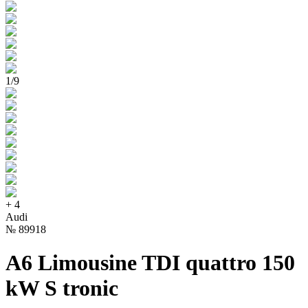
1
/
9
+
4
Audi
№
89918
A6 Limousine TDI quattro 150
kW S tronic