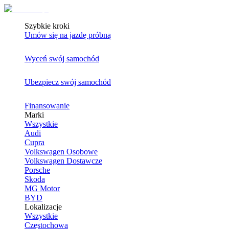
Szybkie kroki
Umów się na jazdę próbną
Wyceń swój samochód
Ubezpiecz swój samochód
Finansowanie
Marki
Wszystkie
Audi
Cupra
Volkswagen Osobowe
Volkswagen Dostawcze
Porsche
Skoda
MG Motor
BYD
Lokalizacje
Wszystkie
Częstochowa