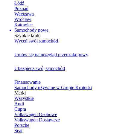
Łódź
Poznań
Warszawa
Wrocław
Katowice
Samochody nowe
Szybkie kroki
Wyceń swój samochód
Umów się na przegląd przedzakupowy
Ubezpiecz swój samochód
Finansowanie
Samochody używane w Grupie Krotoski
Marki
Wszystkie
Audi
Cupra
Volkswagen Osobowe
Volkswagen Dostawcze
Porsche
Seat