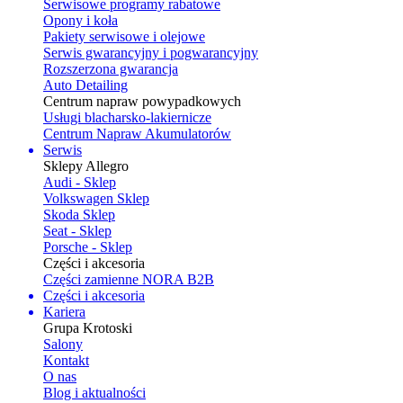
Serwisowe programy rabatowe
Opony i koła
Pakiety serwisowe i olejowe
Serwis gwarancyjny i pogwarancyjny
Rozszerzona gwarancja
Auto Detailing
Centrum napraw powypadkowych
Usługi blacharsko-lakiernicze
Centrum Napraw Akumulatorów
Serwis
Sklepy Allegro
Audi - Sklep
Volkswagen Sklep
Skoda Sklep
Seat - Sklep
Porsche - Sklep
Części i akcesoria
Części zamienne NORA B2B
Części i akcesoria
Kariera
Grupa Krotoski
Salony
Kontakt
O nas
Blog i aktualności