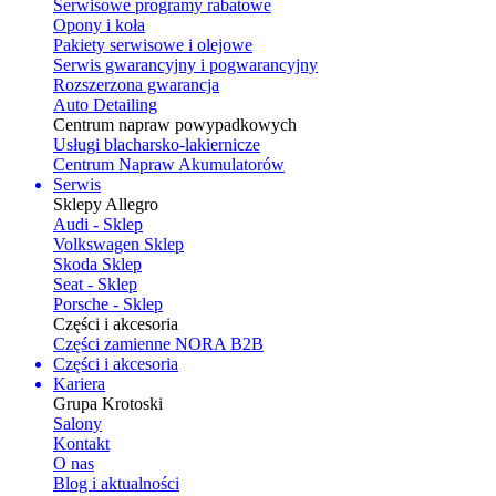
Serwisowe programy rabatowe
Opony i koła
Pakiety serwisowe i olejowe
Serwis gwarancyjny i pogwarancyjny
Rozszerzona gwarancja
Auto Detailing
Centrum napraw powypadkowych
Usługi blacharsko-lakiernicze
Centrum Napraw Akumulatorów
Serwis
Sklepy Allegro
Audi - Sklep
Volkswagen Sklep
Skoda Sklep
Seat - Sklep
Porsche - Sklep
Części i akcesoria
Części zamienne NORA B2B
Części i akcesoria
Kariera
Grupa Krotoski
Salony
Kontakt
O nas
Blog i aktualności