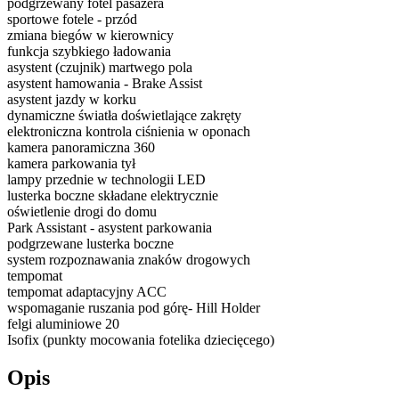
podgrzewany fotel pasażera
sportowe fotele - przód
zmiana biegów w kierownicy
funkcja szybkiego ładowania
asystent (czujnik) martwego pola
asystent hamowania - Brake Assist
asystent jazdy w korku
dynamiczne światła doświetlające zakręty
elektroniczna kontrola ciśnienia w oponach
kamera panoramiczna 360
kamera parkowania tył
lampy przednie w technologii LED
lusterka boczne składane elektrycznie
oświetlenie drogi do domu
Park Assistant - asystent parkowania
podgrzewane lusterka boczne
system rozpoznawania znaków drogowych
tempomat
tempomat adaptacyjny ACC
wspomaganie ruszania pod górę- Hill Holder
felgi aluminiowe 20
Isofix (punkty mocowania fotelika dziecięcego)
Opis