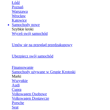
Łódź
Poznań
Warszawa
Wrocław
Katowice
Samochody nowe
Szybkie kroki
Wyceń swój samochód
Umów się na przegląd przedzakupowy
Ubezpiecz swój samochód
Finansowanie
Samochody używane w Grupie Krotoski
Marki
Wszystkie
Audi
Cupra
Volkswagen Osobowe
Volkswagen Dostawcze
Porsche
Seat