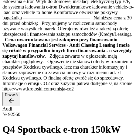
ładowania e-tron Wtyk do domowej instalacji elektrycznej typ E/F,
do systemu ładowania e-tron Dwukierunkowe ładowanie vehicle-to-
load oraz vehicle-to-home Komfortowe otwieranie pokrywy
bagażnika ──────────────────── Najniższa cena z 30
dni przed obniżką: Przyjmujemy w rozliczeniu samochody
używane wszystkich marek. Oferujemy również atrakcyjną ofertę
ubezpieczeń i finansowania zakupu samochodów (Kredyt/Leasing).
Cena uwarunkowana jest zakupem przy finansowaniu
Volkswagen Financial Services - Audi Classing Leasing i może
się różnić w przypadku innych form finansowania - o szczegóły
zapytaj handlowców.
Zdjęcia zawarte w ogłoszeniu mają
charakter poglądowy. Ogłoszenie nie stanowi oferty w rozumieniu
przepisów Kodeksu cywilnego, lecz ma charakter informacyjny i
stanowi zaproszenie do zawarcia umowy w rozumieniu art. 71
Kodeksu cywilnego. O finalną ofertę zwróć się do sprzedawcy.
Informacje o emisji CO2 oraz zużyciu paliwa dostępne są na stronie
https://www.krotoski.com/emisja-co2
Rozwiń
Audi
№
92560
Q4 Sportback e-tron 150kW