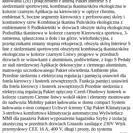
ładowania (2x) i połączeniem z anteną Pakiet Interieur S z
siedzeniami sportowymi, kombinacja tkanina/skóra ekologiczna w
kolorze czarnym Aplikacja na kierownicy w optyce chromu,
emblemat S, boczne segmenty kierownicy z perforowanej skóry i
kontrastowy szew Kombinacja tkanina Puls/skóra ekologiczna z
emblematem S Podłokietniki w drzwiach obszyte skórą ekologiczną
Podsufitka tkaninowa w kolorze czarnym Kierownica sportowa, 3-
ramienna, spłaszczona u dołu i na górze, wielofunkcyjna, z
przełącznikami zmiany stopnia rekuperacji, obszyta skórą Interieur S
line z siedzeniami sportowymi obszytymi kombinacją tkanina/skóra
ekologiczna w kolorze czarnym Listwy progowe w przednich
drzwiach ze wstawkami z aluminium, podświetlane, z logo S Pedały
ze stali nierdzewnej Aplikacje dekoracyjne z ciemnego aluminium,
matowego szczotkowanego Pakiet oświetlenia Ambiente plus
Przednie siedzenia z elektryczną regulacją i pamięcią ustawień dla
fotela kierowcy i lusterek zewnętrznych. Funkcja pamięci ustawień
dla fotela kierowcy i lusterek zewnętrznych Przednie siedzenia z
elektryczną regulacją Pakiet optyczny Czerń Obudowy lusterek w
kolorze czarnym Ciemne listwy wokół okien i elementy montowane
do nadwozia Mobilny pakiet ładowania w domu compact System
ładowania e-tron compact Uchwyt ścienny Clip Pakiet Klimatyzacja
3-strefowa komfortowa klimatyzacja automatyczna Wyświetlacz
MMI dla pasażera Pakiet wyposażenia bagażnika Szyby z izolacją
akustyczną w przednich drzwiach Gniazdo zasilające 230V Wtyk
przemysłowy CEE 16 A, 400 V, długi i prosty, do systemu