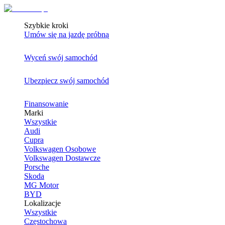
Szybkie kroki
Umów się na jazdę próbną
Wyceń swój samochód
Ubezpiecz swój samochód
Finansowanie
Marki
Wszystkie
Audi
Cupra
Volkswagen Osobowe
Volkswagen Dostawcze
Porsche
Skoda
MG Motor
BYD
Lokalizacje
Wszystkie
Częstochowa