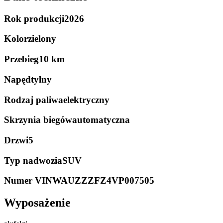
Rok produkcji
2026
Kolor
zielony
Przebieg
10 km
Napęd
tylny
Rodzaj paliwa
elektryczny
Skrzynia biegów
automatyczna
Drzwi
5
Typ nadwozia
SUV
Numer VIN
WAUZZZFZ4VP007505
Wyposażenie