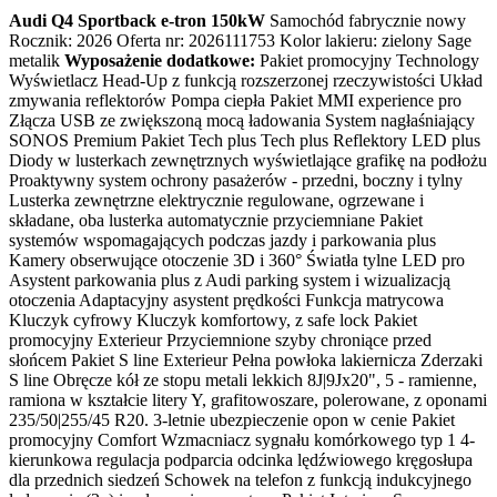
Audi Q4 Sportback e-tron 150kW
Samochód fabrycznie nowy
Rocznik: 2026 Oferta nr: 2026111753 Kolor lakieru: zielony Sage
metalik
Wyposażenie dodatkowe:
Pakiet promocyjny Technology
Wyświetlacz Head-Up z funkcją rozszerzonej rzeczywistości Układ
zmywania reflektorów Pompa ciepła Pakiet MMI experience pro
Złącza USB ze zwiększoną mocą ładowania System nagłaśniający
SONOS Premium Pakiet Tech plus Tech plus Reflektory LED plus
Diody w lusterkach zewnętrznych wyświetlające grafikę na podłożu
Proaktywny system ochrony pasażerów - przedni, boczny i tylny
Lusterka zewnętrzne elektrycznie regulowane, ogrzewane i
składane, oba lusterka automatycznie przyciemniane Pakiet
systemów wspomagających podczas jazdy i parkowania plus
Kamery obserwujące otoczenie 3D i 360° Światła tylne LED pro
Asystent parkowania plus z Audi parking system i wizualizacją
otoczenia Adaptacyjny asystent prędkości Funkcja matrycowa
Kluczyk cyfrowy Kluczyk komfortowy, z safe lock Pakiet
promocyjny Exterieur Przyciemnione szyby chroniące przed
słońcem Pakiet S line Exterieur Pełna powłoka lakiernicza Zderzaki
S line Obręcze kół ze stopu metali lekkich 8J|9Jx20", 5 - ramienne,
ramiona w kształcie litery Y, grafitowoszare, polerowane, z oponami
235/50|255/45 R20. 3-letnie ubezpieczenie opon w cenie Pakiet
promocyjny Comfort Wzmacniacz sygnału komórkowego typ 1 4-
kierunkowa regulacja podparcia odcinka lędźwiowego kręgosłupa
dla przednich siedzeń Schowek na telefon z funkcją indukcyjnego