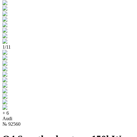
1
/
11
+
6
Audi
№
92560