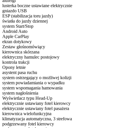
alufelgi
lusterka boczne ustawiane elektrycznie
gniazdo USB
ESP (stabilizacja toru jazdy)
światła do jazdy dziennej
system Start/Stop
Android Auto
Apple CarPlay
ekran dotykowy
Zestaw głośnomówiący
kierownica skórzana
elektryczny hamulec postojowy
kontrola trakcji
Opony letnie
asystent pasa ruchu
system ostrzegający o możliwej kolizji
system powiadamiania o wypadku
system wspomagania hamowania
system nagłośnienia
Wyświetlacz typu Head-Up
elektrycznie ustawiany fotel kierowcy
elektrycznie ustawiany fotel pasażera
kierownica wielofunkcyjna
klimatyzacja automatyczna, 3 strefowa
podgrzewany fotel kierowcy