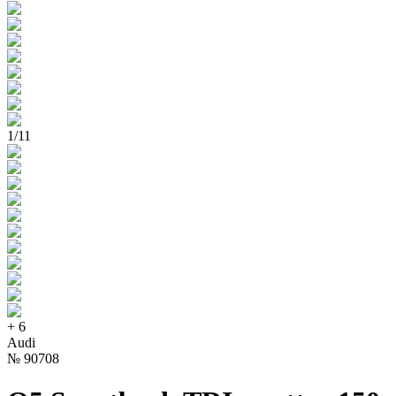
1
/
11
+
6
Audi
№
90708