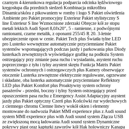
czarnym 4-kierunkowa regulacja podparcia odcinka lędźwiowego
kręgosłupa dla przednich siedzeń Kombinacja mikrofibra
Dinamica/skóra z pikowaniem w romby i logo S Pakiet oświetlenia
Ambiente pro Pakiet promocyjny Exterieur Pakiet stylistyczny S
line Exterieur S line Wzmocnione zderzaki Obręcze kół ze stopu
metali lekkich Audi Sport 8,0Jx20", 5 - ramienne, z podwójnymi
ramionami, czarne metalik, z oponami 255/45 R 20. 3-letnie
ubezpieczenie opon w cenie. Pakiet Tech plus Światła tylne LED
pro Lusterko wewnętrzne automatycznie przyciemniane Pakiet
systemów wspomagających podczas jazdy i parkowania plus Diody
lusterkach zewnętrznych wyświetlające grafikę na podłożu System
ostrzegający przy zmianie pasa ruchu i wysiadaniu, asystent ruchu
poprzecznego z tyłu i tylny asystent skrętu Funkcja Matrix Pakiet
systemów ochronnych i ostrzegawczych plus Kamery obserwujące
otoczenie Lusterka zewnętrzne elektrycznie regulowane, ogrzewane
i składane, oba lusterka automatycznie przyciemniane Reflektory
LED plus Pakiet Komfort plus Proaktywny system ochrony
pasażerów - przedni, boczny i tylny System ostrzegający przed
opuszczeniem pasa ruchu z Emergency Assist Adaptacyjny asystent
jazdy plus Pakiet optyczny Czerń plus Końcówki rur wydechowych
z ciemnego chromu Ciemne listwy wokół okien i elementy
montowane do nadwozia Pakiet MMI experience plus z Audi sound
system MMI experience plus with Audi sound system Złącza USB
ze zwiększoną mocą ładowania Audi sound system Dynamiczne
pokrywy piast oraz kapturki zaworów kół Hak holowniczy Kanapa