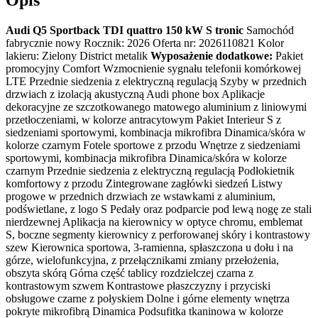
Audi Q5 Sportback TDI quattro 150 kW S tronic
Samochód
fabrycznie nowy Rocznik: 2026 Oferta nr: 2026110821 Kolor
lakieru: Zielony District metalik
Wyposażenie dodatkowe:
Pakiet
promocyjny Comfort Wzmocnienie sygnału telefonii komórkowej
LTE Przednie siedzenia z elektryczną regulacją Szyby w przednich
drzwiach z izolacją akustyczną Audi phone box Aplikacje
dekoracyjne ze szczotkowanego matowego aluminium z liniowymi
przetłoczeniami, w kolorze antracytowym Pakiet Interieur S z
siedzeniami sportowymi, kombinacja mikrofibra Dinamica/skóra w
kolorze czarnym Fotele sportowe z przodu Wnętrze z siedzeniami
sportowymi, kombinacja mikrofibra Dinamica/skóra w kolorze
czarnym Przednie siedzenia z elektryczną regulacją Podłokietnik
komfortowy z przodu Zintegrowane zagłówki siedzeń Listwy
progowe w przednich drzwiach ze wstawkami z aluminium,
podświetlane, z logo S Pedały oraz podparcie pod lewą nogę ze stali
nierdzewnej Aplikacja na kierownicy w optyce chromu, emblemat
S, boczne segmenty kierownicy z perforowanej skóry i kontrastowy
szew Kierownica sportowa, 3-ramienna, spłaszczona u dołu i na
górze, wielofunkcyjna, z przełącznikami zmiany przełożenia,
obszyta skórą Górna część tablicy rozdzielczej czarna z
kontrastowym szwem Kontrastowe płaszczyzny i przyciski
obsługowe czarne z połyskiem Dolne i górne elementy wnętrza
pokryte mikrofibrą Dinamica Podsufitka tkaninowa w kolorze