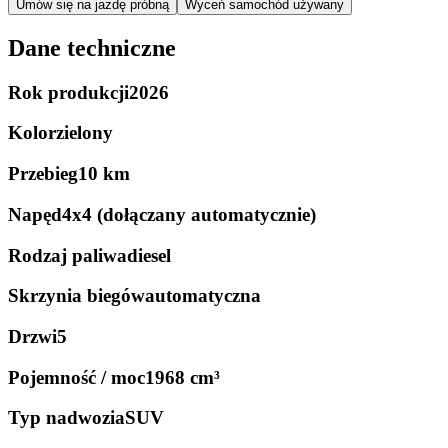
Umów się na jazdę próbną
Wyceń samochód używany
Dane techniczne
Rok produkcji
2026
Kolor
zielony
Przebieg
10 km
Napęd
4x4 (dołączany automatycznie)
Rodzaj paliwa
diesel
Skrzynia biegów
automatyczna
Drzwi
5
Pojemność / moc
1968 cm³
Typ nadwozia
SUV