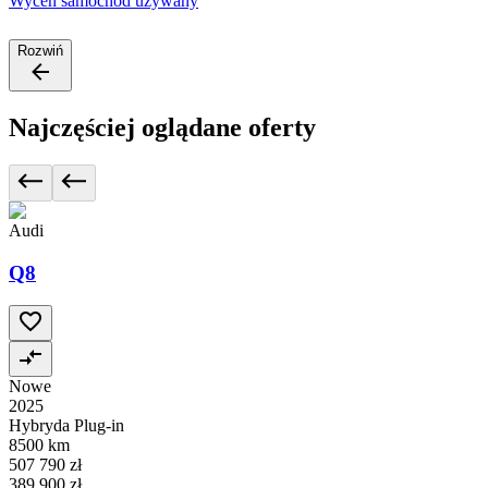
Wyceń samochód używany
Rozwiń
Najczęściej oglądane oferty
Audi
Q8
Nowe
2025
Hybryda Plug-in
8500 km
507 790 zł
389 900 zł