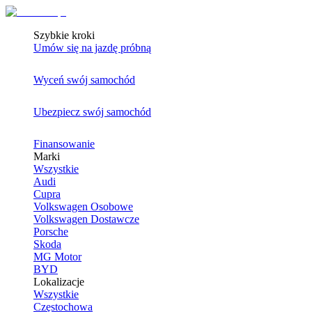
Szybkie kroki
Umów się na jazdę próbną
Wyceń swój samochód
Ubezpiecz swój samochód
Finansowanie
Marki
Wszystkie
Audi
Cupra
Volkswagen Osobowe
Volkswagen Dostawcze
Porsche
Skoda
MG Motor
BYD
Lokalizacje
Wszystkie
Częstochowa