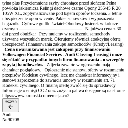
tylna plus Przyciemnione szyby chroniące przed słońcem Pełna
powłoka lakiernicza Relingi dachowe czarne Opony 255/45 R 20
105W XL, zoptymalizowane pod kątem oporów toczenia. 3-letnie
ubezpieczenie opon w cenie. Pakiet schowków i wyposażenia
bagażnika Cyfrowe grafiki świateł Obudowy lusterek w kolorze
czarnym ──────────────────── Najniższa cena z 30
dni przed obniżką: Przyjmujemy w rozliczeniu samochody
używane wszystkich marek. Oferujemy również atrakcyjną ofertę
ubezpieczeń i finansowania zakupu samochodów (Kredyt/Leasing).
Cena uwarunkowana jest zakupem przy finansowaniu
Volkswagen Financial Services - Audi Classing Leasing i może
się różnić w przypadku innych form finansowania - o szczegóły
zapytaj handlowców.
Zdjęcia zawarte w ogłoszeniu mają
charakter poglądowy. Ogłoszenie nie stanowi oferty w rozumieniu
przepisów Kodeksu cywilnego, lecz ma charakter informacyjny i
stanowi zaproszenie do zawarcia umowy w rozumieniu art. 71
Kodeksu cywilnego. O finalną ofertę zwróć się do sprzedawcy.
Informacje o emisji CO2 oraz zużyciu paliwa dostępne są na stronie
https://www.krotoski.com/emisja-co2
Rozwiń
Audi
№
90708