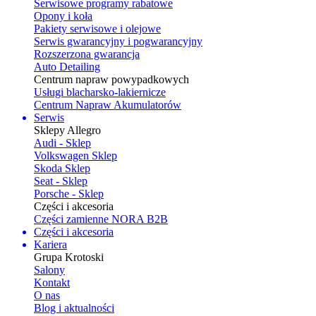
Serwisowe programy rabatowe
Opony i koła
Pakiety serwisowe i olejowe
Serwis gwarancyjny i pogwarancyjny
Rozszerzona gwarancja
Auto Detailing
Centrum napraw powypadkowych
Usługi blacharsko-lakiernicze
Centrum Napraw Akumulatorów
Serwis
Sklepy Allegro
Audi - Sklep
Volkswagen Sklep
Skoda Sklep
Seat - Sklep
Porsche - Sklep
Części i akcesoria
Części zamienne NORA B2B
Części i akcesoria
Kariera
Grupa Krotoski
Salony
Kontakt
O nas
Blog i aktualności