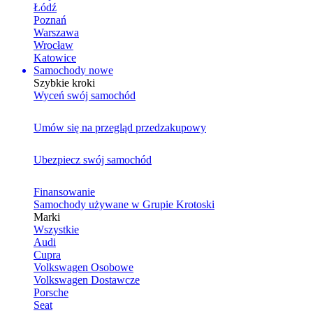
Łódź
Poznań
Warszawa
Wrocław
Katowice
Samochody nowe
Szybkie kroki
Wyceń swój samochód
Umów się na przegląd przedzakupowy
Ubezpiecz swój samochód
Finansowanie
Samochody używane w Grupie Krotoski
Marki
Wszystkie
Audi
Cupra
Volkswagen Osobowe
Volkswagen Dostawcze
Porsche
Seat