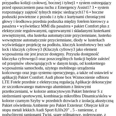
przypadku kolizji czołowej, bocznej i tylnej1 • system ostrzegający
przed opuszczeniem pasa ruchu z Emergency Assist1? 3 • system
rozpoznający zajętość tylnych miejsc siedzących1? 6 • boczne
poduszki powietrzne z przodu i z tyłu z kurtynami chroniącymi
głowy i środkowa przednia poduszka między fotelem kierowcy a
pasażera • wyświetlacz MMI dla pasażera • pakiet Comfort plus z
elektrycznie regulowanymi, ogrzewanymi i składanymi lusterkami
zewnętrznymi, oba lusterka automatycznie przyciemniane, lusterko
wewnętrzne automatycznie przyciemniane, diody w lusterkach
wyświetlające projekcję na podłożu, kluczyk komfortowy bez safe
lock i kluczyk cyfrowy3 (Kluczyk cyfrowy3 jako element
wyposażenia nie jest jeszcze dostępny. Przyszła dostępność
kluczyka cyfrowego3 oraz poszczególnych funkcji będzie zależeć
od przepisów obowiązujących w danym kraju, od konkretnego
wyposażenia samochodu, użytego mobilnego urządzenia
końcowego oraz jego systemu operacyjnego, a także od ustawień w
aplikacji) Pakiet Comfort: Audi phone box Wzmocnienie odbioru
LTE Fotele przednie z elektryczną regulacją Aplikacje dekoracyjne
ze szczotkowanego matowego aluminium z liniowymi
przetłoczeniami, w kolorze antracytowym Pakiet Interieur S z
siedzeniami sportowymi, kombinacja mikrofibra Dinamica/skóra w
kolorze czarnym Szyby w przednich drzwiach z izolacją akustyczną
Pakiet oświetlenia Ambiente pro Pakiet Exterieur: Obręcze kół ze
stopu metali lekkich Audi Sport 8,0Jx20" , 5 - ramienne, z
podwójnymi ramionami Twist, szare półmatowe, polerowane, z