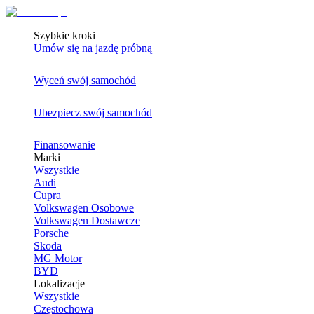
Szybkie kroki
Umów się na jazdę próbną
Wyceń swój samochód
Ubezpiecz swój samochód
Finansowanie
Marki
Wszystkie
Audi
Cupra
Volkswagen Osobowe
Volkswagen Dostawcze
Porsche
Skoda
MG Motor
BYD
Lokalizacje
Wszystkie
Częstochowa