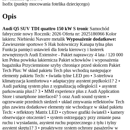
Isofix (punkty mocowania fotelika dziecięcego)
Opis
Audi Q5 SUV TDI quattro 150 kW S tronic
Samochód
fabrycznie nowy Rocznik: 2026 Oferta nr: 2025186966 Kolor
lakieru: Niebieski Navarre metalik
Wyposażenie dodatkowe:
Zawieszenie sportowe S Hak holowniczy Kanapa tylna plus
Funkcja pamięci ustawień dla fotela kierowcy i lusterek
zewnętrznych Audi Extensive - Pakiet naprawczy 4 lata / 120 000
km Pełna powłoka lakiernicza Pakiet schowków i wyposażenia
bagażnika Przyciemnione szyby chroniące przed słońcem Pakiet
Tech Plus: W skład pakietu Tech plus wchodzą następujące
elementy pakietu Tech: • światła tylne LED pro • 3-strefowa
klimatyzacja komfortowa • adaptacyjny asystent prędkości1? 2 •
Audi parking system plus z sygnalizacją odległości1 • asystent
parkowania plus1? 3 • MMI experience plus z Audi Application
Store i smartphone interface4? 5 oraz Audi sound system •
ogrzewanie przednich siedzeń • układ zmywania reflektorów Tech
plus zawiera dodatkowe elementy nie wchodzące w skład pakietu
Tech: • reflektory Matrix LED • cyfrowe grafiki świateł3 • kamery
obserwujące otoczenie1 • system ostrzegający przy zmianie pasa
ruchu i wysiadaniu, asystent ruchu poprzecznego z tyłu i tylny
asystent skrętu1? 3 • proaktywny system ochrony pasażerów w