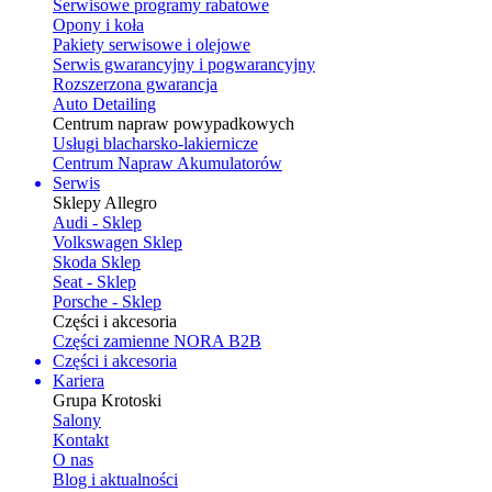
Serwisowe programy rabatowe
Opony i koła
Pakiety serwisowe i olejowe
Serwis gwarancyjny i pogwarancyjny
Rozszerzona gwarancja
Auto Detailing
Centrum napraw powypadkowych
Usługi blacharsko-lakiernicze
Centrum Napraw Akumulatorów
Serwis
Sklepy Allegro
Audi - Sklep
Volkswagen Sklep
Skoda Sklep
Seat - Sklep
Porsche - Sklep
Części i akcesoria
Części zamienne NORA B2B
Części i akcesoria
Kariera
Grupa Krotoski
Salony
Kontakt
O nas
Blog i aktualności