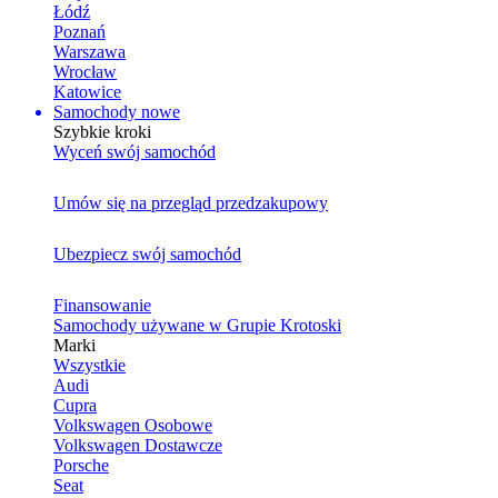
Łódź
Poznań
Warszawa
Wrocław
Katowice
Samochody nowe
Szybkie kroki
Wyceń swój samochód
Umów się na przegląd przedzakupowy
Ubezpiecz swój samochód
Finansowanie
Samochody używane w Grupie Krotoski
Marki
Wszystkie
Audi
Cupra
Volkswagen Osobowe
Volkswagen Dostawcze
Porsche
Seat