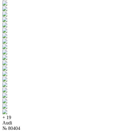
+
19
Audi
№
80404