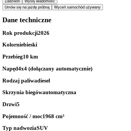
Zadzwoń
Wyślij wiadomość
Umów się na jazdę próbną
Wyceń samochód używany
Dane techniczne
Rok produkcji
2026
Kolor
niebieski
Przebieg
10 km
Napęd
4x4 (dołączany automatycznie)
Rodzaj paliwa
diesel
Skrzynia biegów
automatyczna
Drzwi
5
Pojemność / moc
1968 cm³
Typ nadwozia
SUV