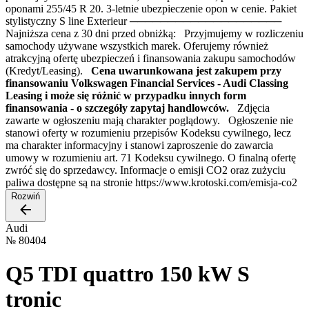
oponami 255/45 R 20. 3-letnie ubezpieczenie opon w cenie. Pakiet
stylistyczny S line Exterieur ────────────────────
Najniższa cena z 30 dni przed obniżką: Przyjmujemy w rozliczeniu
samochody używane wszystkich marek. Oferujemy również
atrakcyjną ofertę ubezpieczeń i finansowania zakupu samochodów
(Kredyt/Leasing).
Cena uwarunkowana jest zakupem przy
finansowaniu Volkswagen Financial Services - Audi Classing
Leasing i może się różnić w przypadku innych form
finansowania - o szczegóły zapytaj handlowców.
Zdjęcia
zawarte w ogłoszeniu mają charakter poglądowy. Ogłoszenie nie
stanowi oferty w rozumieniu przepisów Kodeksu cywilnego, lecz
ma charakter informacyjny i stanowi zaproszenie do zawarcia
umowy w rozumieniu art. 71 Kodeksu cywilnego. O finalną ofertę
zwróć się do sprzedawcy. Informacje o emisji CO2 oraz zużyciu
paliwa dostępne są na stronie https://www.krotoski.com/emisja-co2
Rozwiń
Audi
№
80404
Q5 TDI quattro 150 kW S
tronic