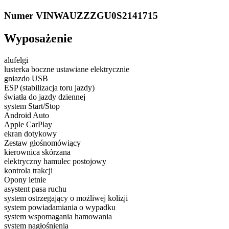
Numer VIN
WAUZZZGU0S2141715
Wyposażenie
alufelgi
lusterka boczne ustawiane elektrycznie
gniazdo USB
ESP (stabilizacja toru jazdy)
światła do jazdy dziennej
system Start/Stop
Android Auto
Apple CarPlay
ekran dotykowy
Zestaw głośnomówiący
kierownica skórzana
elektryczny hamulec postojowy
kontrola trakcji
Opony letnie
asystent pasa ruchu
system ostrzegający o możliwej kolizji
system powiadamiania o wypadku
system wspomagania hamowania
system nagłośnienia