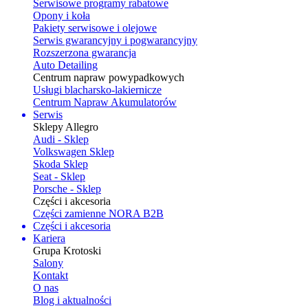
Serwisowe programy rabatowe
Opony i koła
Pakiety serwisowe i olejowe
Serwis gwarancyjny i pogwarancyjny
Rozszerzona gwarancja
Auto Detailing
Centrum napraw powypadkowych
Usługi blacharsko-lakiernicze
Centrum Napraw Akumulatorów
Serwis
Sklepy Allegro
Audi - Sklep
Volkswagen Sklep
Skoda Sklep
Seat - Sklep
Porsche - Sklep
Części i akcesoria
Części zamienne NORA B2B
Części i akcesoria
Kariera
Grupa Krotoski
Salony
Kontakt
O nas
Blog i aktualności