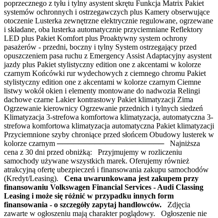
poprzecznego z tyłu i tylny asystent skrętu Funkcja Matrix Pakiet
systemów ochronnych i ostrzegawczych plus Kamery obserwujące
otoczenie Lusterka zewnętrzne elektrycznie regulowane, ogrzewane
i składane, oba lusterka automatycznie przyciemniane Reflektory
LED plus Pakiet Komfort plus Proaktywny system ochrony
pasażerów - przedni, boczny i tylny System ostrzegający przed
opuszczeniem pasa ruchu z Emergency Assist Adaptacyjny asystent
jazdy plus Pakiet stylistyczny edition one z akcentami w kolorze
czarnym Końcówki rur wydechowych z ciemnego chromu Pakiet
stylistyczny edition one z akcentami w kolorze czarnym Ciemne
listwy wokół okien i elementy montowane do nadwozia Relingi
dachowe czarne Lakier kontrastowy Pakiet klimatyzacji Zima
Ogrzewanie kierownicy Ogrzewanie przednich i tylnych siedzeń
Klimatyzacja 3-strefowa komfortowa klimatyzacja, automatyczna 3-
strefowa komfortowa klimatyzacja automatyczna Pakiet klimatyzacji
Przyciemnione szyby chroniące przed słońcem Obudowy lusterek w
kolorze czarnym ──────────────────── Najniższa
cena z 30 dni przed obniżką: Przyjmujemy w rozliczeniu
samochody używane wszystkich marek. Oferujemy również
atrakcyjną ofertę ubezpieczeń i finansowania zakupu samochodów
(Kredyt/Leasing).
Cena uwarunkowana jest zakupem przy
finansowaniu Volkswagen Financial Services - Audi Classing
Leasing i może się różnić w przypadku innych form
finansowania - o szczegóły zapytaj handlowców.
Zdjęcia
zawarte w ogłoszeniu mają charakter poglądowy. Ogłoszenie nie