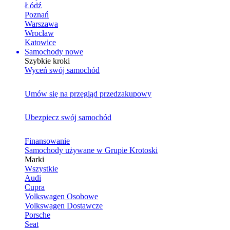
Łódź
Poznań
Warszawa
Wrocław
Katowice
Samochody nowe
Szybkie kroki
Wyceń swój samochód
Umów się na przegląd przedzakupowy
Ubezpiecz swój samochód
Finansowanie
Samochody używane w Grupie Krotoski
Marki
Wszystkie
Audi
Cupra
Volkswagen Osobowe
Volkswagen Dostawcze
Porsche
Seat