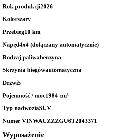
Rok produkcji
2026
Kolor
szary
Przebieg
10 km
Napęd
4x4 (dołączany automatycznie)
Rodzaj paliwa
benzyna
Skrzynia biegów
automatyczna
Drzwi
5
Pojemność / moc
1984 cm³
Typ nadwozia
SUV
Numer VIN
WAUZZZGU6T2043371
Wyposażenie