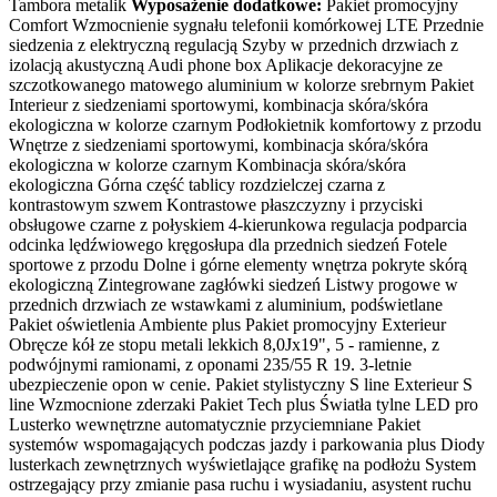
Tambora metalik
Wyposażenie dodatkowe:
Pakiet promocyjny
Comfort Wzmocnienie sygnału telefonii komórkowej LTE Przednie
siedzenia z elektryczną regulacją Szyby w przednich drzwiach z
izolacją akustyczną Audi phone box Aplikacje dekoracyjne ze
szczotkowanego matowego aluminium w kolorze srebrnym Pakiet
Interieur z siedzeniami sportowymi, kombinacja skóra/skóra
ekologiczna w kolorze czarnym Podłokietnik komfortowy z przodu
Wnętrze z siedzeniami sportowymi, kombinacja skóra/skóra
ekologiczna w kolorze czarnym Kombinacja skóra/skóra
ekologiczna Górna część tablicy rozdzielczej czarna z
kontrastowym szwem Kontrastowe płaszczyzny i przyciski
obsługowe czarne z połyskiem 4-kierunkowa regulacja podparcia
odcinka lędźwiowego kręgosłupa dla przednich siedzeń Fotele
sportowe z przodu Dolne i górne elementy wnętrza pokryte skórą
ekologiczną Zintegrowane zagłówki siedzeń Listwy progowe w
przednich drzwiach ze wstawkami z aluminium, podświetlane
Pakiet oświetlenia Ambiente plus Pakiet promocyjny Exterieur
Obręcze kół ze stopu metali lekkich 8,0Jx19", 5 - ramienne, z
podwójnymi ramionami, z oponami 235/55 R 19. 3-letnie
ubezpieczenie opon w cenie. Pakiet stylistyczny S line Exterieur S
line Wzmocnione zderzaki Pakiet Tech plus Światła tylne LED pro
Lusterko wewnętrzne automatycznie przyciemniane Pakiet
systemów wspomagających podczas jazdy i parkowania plus Diody
lusterkach zewnętrznych wyświetlające grafikę na podłożu System
ostrzegający przy zmianie pasa ruchu i wysiadaniu, asystent ruchu