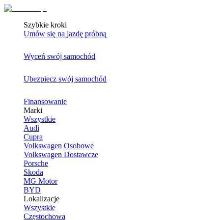
Szybkie kroki
Umów się na jazdę próbną
Wyceń swój samochód
Ubezpiecz swój samochód
Finansowanie
Marki
Wszystkie
Audi
Cupra
Volkswagen Osobowe
Volkswagen Dostawcze
Porsche
Skoda
MG Motor
BYD
Lokalizacje
Wszystkie
Częstochowa