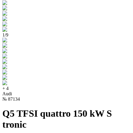
1
/
9
+
4
Audi
№
87134
Q5 TFSI quattro 150 kW S
tronic