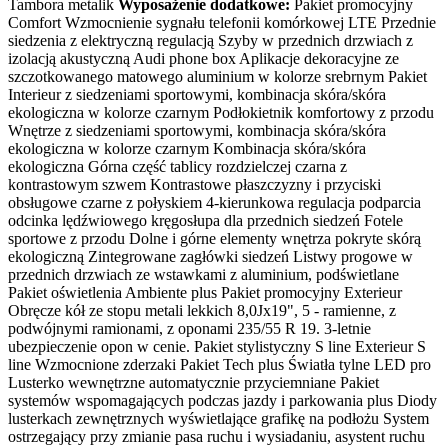
Tambora metalik
Wyposażenie dodatkowe:
Pakiet promocyjny
Comfort Wzmocnienie sygnału telefonii komórkowej LTE Przednie
siedzenia z elektryczną regulacją Szyby w przednich drzwiach z
izolacją akustyczną Audi phone box Aplikacje dekoracyjne ze
szczotkowanego matowego aluminium w kolorze srebrnym Pakiet
Interieur z siedzeniami sportowymi, kombinacja skóra/skóra
ekologiczna w kolorze czarnym Podłokietnik komfortowy z przodu
Wnętrze z siedzeniami sportowymi, kombinacja skóra/skóra
ekologiczna w kolorze czarnym Kombinacja skóra/skóra
ekologiczna Górna część tablicy rozdzielczej czarna z
kontrastowym szwem Kontrastowe płaszczyzny i przyciski
obsługowe czarne z połyskiem 4-kierunkowa regulacja podparcia
odcinka lędźwiowego kręgosłupa dla przednich siedzeń Fotele
sportowe z przodu Dolne i górne elementy wnętrza pokryte skórą
ekologiczną Zintegrowane zagłówki siedzeń Listwy progowe w
przednich drzwiach ze wstawkami z aluminium, podświetlane
Pakiet oświetlenia Ambiente plus Pakiet promocyjny Exterieur
Obręcze kół ze stopu metali lekkich 8,0Jx19", 5 - ramienne, z
podwójnymi ramionami, z oponami 235/55 R 19. 3-letnie
ubezpieczenie opon w cenie. Pakiet stylistyczny S line Exterieur S
line Wzmocnione zderzaki Pakiet Tech plus Światła tylne LED pro
Lusterko wewnętrzne automatycznie przyciemniane Pakiet
systemów wspomagających podczas jazdy i parkowania plus Diody
lusterkach zewnętrznych wyświetlające grafikę na podłożu System
ostrzegający przy zmianie pasa ruchu i wysiadaniu, asystent ruchu