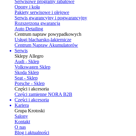
Serwisowe programy rabatowe
Opony i koła
Pakiety serwisowe i olejowe
Serwis gwarancyjny i pogwarancyjny
Rozszerzona gwarancja
Auto Detailing
Centrum napraw powypadkowych
Usługi blacharsko-lakiernicze
Centrum Napraw Akumulatorów
Serwis
Sklepy Allegro
Audi - Sklep
Volkswagen Sklep
Skoda Sklep
Seat - Sklep
Porsche - Sklep
Części i akcesoria
Części zamienne NORA B2B
Części i akcesoria
Kariera
Grupa Krotoski
Salony
Kontakt
O nas
Blog i aktualności