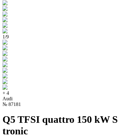
1
/
9
+
4
Audi
№
87181
Q5 TFSI quattro 150 kW S
tronic