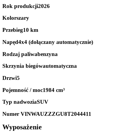
Rok produkcji
2026
Kolor
szary
Przebieg
10 km
Napęd
4x4 (dołączany automatycznie)
Rodzaj paliwa
benzyna
Skrzynia biegów
automatyczna
Drzwi
5
Pojemność / moc
1984 cm³
Typ nadwozia
SUV
Numer VIN
WAUZZZGU8T2044411
Wyposażenie