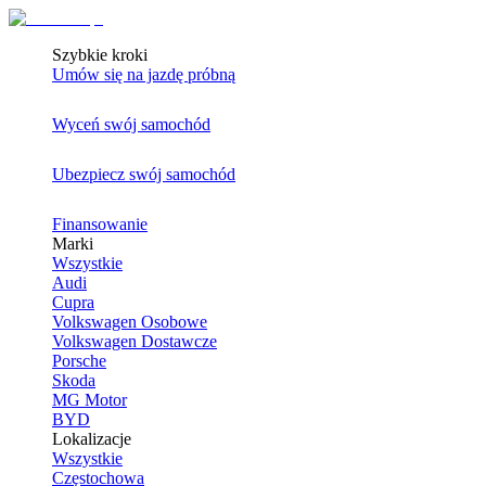
Szybkie kroki
Umów się na jazdę próbną
Wyceń swój samochód
Ubezpiecz swój samochód
Finansowanie
Marki
Wszystkie
Audi
Cupra
Volkswagen Osobowe
Volkswagen Dostawcze
Porsche
Skoda
MG Motor
BYD
Lokalizacje
Wszystkie
Częstochowa