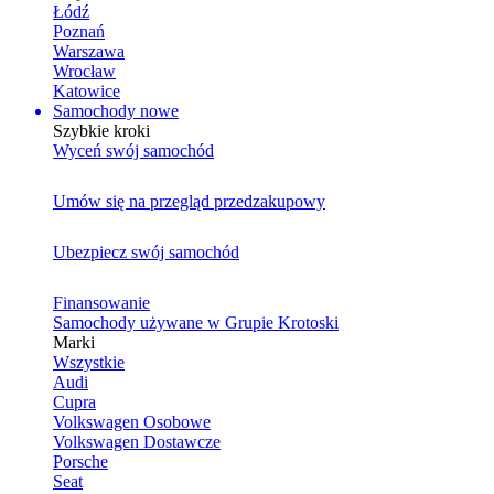
Łódź
Poznań
Warszawa
Wrocław
Katowice
Samochody nowe
Szybkie kroki
Wyceń swój samochód
Umów się na przegląd przedzakupowy
Ubezpiecz swój samochód
Finansowanie
Samochody używane w Grupie Krotoski
Marki
Wszystkie
Audi
Cupra
Volkswagen Osobowe
Volkswagen Dostawcze
Porsche
Seat