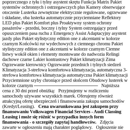
poprzecznego z tyłu i tylny asystent skrętu Funkcja Matrix Pakiet
systemów ochronnych i ostrzegawczych plus Kamery obserwujące
otoczenie Lusterka zewnętrzne elektrycznie regulowane, ogrzewane
i składane, oba lusterka automatycznie przyciemniane Reflektory
LED plus Pakiet Komfort plus Proaktywny system ochrony
pasażerów - przedni, boczny i tylny System ostrzegający przed
opuszczeniem pasa ruchu z Emergency Assist Adaptacyjny asystent
jazdy plus Pakiet stylistyczny edition one z akcentami w kolorze
czarnym Końcówki rur wydechowych z ciemnego chromu Pakiet
stylistyczny edition one z akcentami w kolorze czarnym Ciemne
listwy wokół okien i elementy montowane do nadwozia Relingi
dachowe czarne Lakier kontrastowy Pakiet klimatyzacji Zima
Ogrzewanie kierownicy Ogrzewanie przednich i tylnych siedzeń
Klimatyzacja 3-strefowa komfortowa klimatyzacja, automatyczna 3-
strefowa komfortowa klimatyzacja automatyczna Pakiet klimatyzacji
Przyciemnione szyby chroniące przed słońcem Obudowy lusterek w
kolorze czarnym ──────────────────── Najniższa
cena z 30 dni przed obniżką: Przyjmujemy w rozliczeniu
samochody używane wszystkich marek. Oferujemy również
atrakcyjną ofertę ubezpieczeń i finansowania zakupu samochodów
(Kredyt/Leasing).
Cena uwarunkowana jest zakupem przy
finansowaniu Volkswagen Financial Services - Audi Classing
Leasing i może się różnić w przypadku innych form
finansowania - o szczegóły zapytaj handlowców.
Zdjęcia
zawarte w ogłoszeniu mają charakter poglądowy. Ogłoszenie nie