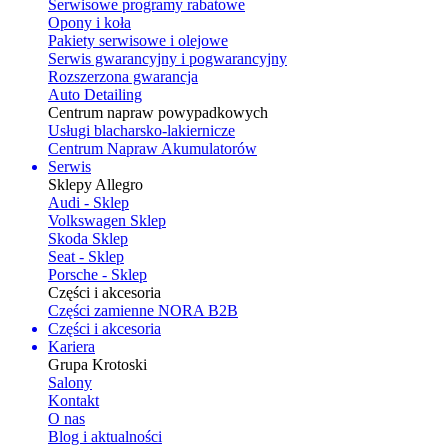
Serwisowe programy rabatowe
Opony i koła
Pakiety serwisowe i olejowe
Serwis gwarancyjny i pogwarancyjny
Rozszerzona gwarancja
Auto Detailing
Centrum napraw powypadkowych
Usługi blacharsko-lakiernicze
Centrum Napraw Akumulatorów
Serwis
Sklepy Allegro
Audi - Sklep
Volkswagen Sklep
Skoda Sklep
Seat - Sklep
Porsche - Sklep
Części i akcesoria
Części zamienne NORA B2B
Części i akcesoria
Kariera
Grupa Krotoski
Salony
Kontakt
O nas
Blog i aktualności