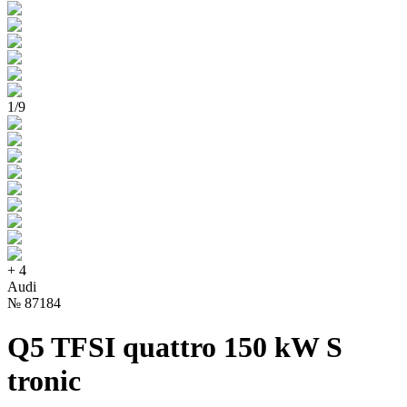
1
/
9
+
4
Audi
№
87184
Q5 TFSI quattro 150 kW S
tronic