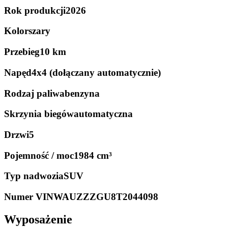
Rok produkcji
2026
Kolor
szary
Przebieg
10 km
Napęd
4x4 (dołączany automatycznie)
Rodzaj paliwa
benzyna
Skrzynia biegów
automatyczna
Drzwi
5
Pojemność / moc
1984 cm³
Typ nadwozia
SUV
Numer VIN
WAUZZZGU8T2044098
Wyposażenie