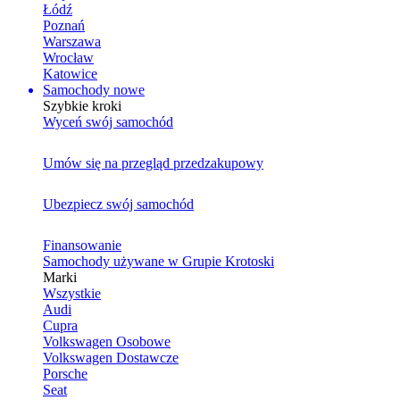
Łódź
Poznań
Warszawa
Wrocław
Katowice
Samochody nowe
Szybkie kroki
Wyceń swój samochód
Umów się na przegląd przedzakupowy
Ubezpiecz swój samochód
Finansowanie
Samochody używane w Grupie Krotoski
Marki
Wszystkie
Audi
Cupra
Volkswagen Osobowe
Volkswagen Dostawcze
Porsche
Seat