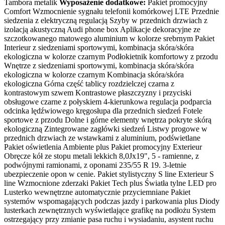
Tambora metalik
Wyposażenie dodatkowe:
Pakiet promocyjny
Comfort Wzmocnienie sygnału telefonii komórkowej LTE Przednie
siedzenia z elektryczną regulacją Szyby w przednich drzwiach z
izolacją akustyczną Audi phone box Aplikacje dekoracyjne ze
szczotkowanego matowego aluminium w kolorze srebrnym Pakiet
Interieur z siedzeniami sportowymi, kombinacja skóra/skóra
ekologiczna w kolorze czarnym Podłokietnik komfortowy z przodu
Wnętrze z siedzeniami sportowymi, kombinacja skóra/skóra
ekologiczna w kolorze czarnym Kombinacja skóra/skóra
ekologiczna Górna część tablicy rozdzielczej czarna z
kontrastowym szwem Kontrastowe płaszczyzny i przyciski
obsługowe czarne z połyskiem 4-kierunkowa regulacja podparcia
odcinka lędźwiowego kręgosłupa dla przednich siedzeń Fotele
sportowe z przodu Dolne i górne elementy wnętrza pokryte skórą
ekologiczną Zintegrowane zagłówki siedzeń Listwy progowe w
przednich drzwiach ze wstawkami z aluminium, podświetlane
Pakiet oświetlenia Ambiente plus Pakiet promocyjny Exterieur
Obręcze kół ze stopu metali lekkich 8,0Jx19", 5 - ramienne, z
podwójnymi ramionami, z oponami 235/55 R 19. 3-letnie
ubezpieczenie opon w cenie. Pakiet stylistyczny S line Exterieur S
line Wzmocnione zderzaki Pakiet Tech plus Światła tylne LED pro
Lusterko wewnętrzne automatycznie przyciemniane Pakiet
systemów wspomagających podczas jazdy i parkowania plus Diody
lusterkach zewnętrznych wyświetlające grafikę na podłożu System
ostrzegający przy zmianie pasa ruchu i wysiadaniu, asystent ruchu