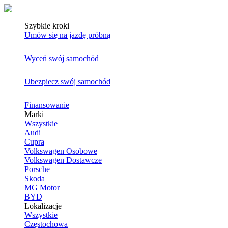
Szybkie kroki
Umów się na jazdę próbną
Wyceń swój samochód
Ubezpiecz swój samochód
Finansowanie
Marki
Wszystkie
Audi
Cupra
Volkswagen Osobowe
Volkswagen Dostawcze
Porsche
Skoda
MG Motor
BYD
Lokalizacje
Wszystkie
Częstochowa