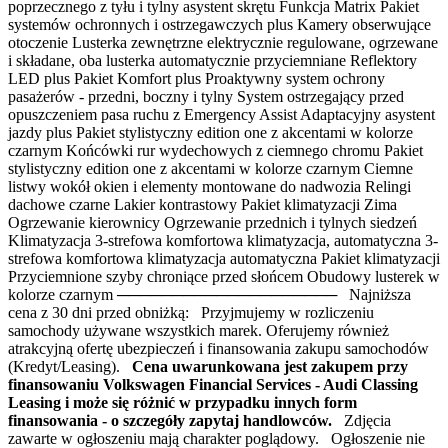
poprzecznego z tyłu i tylny asystent skrętu Funkcja Matrix Pakiet
systemów ochronnych i ostrzegawczych plus Kamery obserwujące
otoczenie Lusterka zewnętrzne elektrycznie regulowane, ogrzewane
i składane, oba lusterka automatycznie przyciemniane Reflektory
LED plus Pakiet Komfort plus Proaktywny system ochrony
pasażerów - przedni, boczny i tylny System ostrzegający przed
opuszczeniem pasa ruchu z Emergency Assist Adaptacyjny asystent
jazdy plus Pakiet stylistyczny edition one z akcentami w kolorze
czarnym Końcówki rur wydechowych z ciemnego chromu Pakiet
stylistyczny edition one z akcentami w kolorze czarnym Ciemne
listwy wokół okien i elementy montowane do nadwozia Relingi
dachowe czarne Lakier kontrastowy Pakiet klimatyzacji Zima
Ogrzewanie kierownicy Ogrzewanie przednich i tylnych siedzeń
Klimatyzacja 3-strefowa komfortowa klimatyzacja, automatyczna 3-
strefowa komfortowa klimatyzacja automatyczna Pakiet klimatyzacji
Przyciemnione szyby chroniące przed słońcem Obudowy lusterek w
kolorze czarnym ──────────────────── Najniższa
cena z 30 dni przed obniżką: Przyjmujemy w rozliczeniu
samochody używane wszystkich marek. Oferujemy również
atrakcyjną ofertę ubezpieczeń i finansowania zakupu samochodów
(Kredyt/Leasing).
Cena uwarunkowana jest zakupem przy
finansowaniu Volkswagen Financial Services - Audi Classing
Leasing i może się różnić w przypadku innych form
finansowania - o szczegóły zapytaj handlowców.
Zdjęcia
zawarte w ogłoszeniu mają charakter poglądowy. Ogłoszenie nie