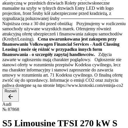
akustyczną w przednich drzwiach Rolety przeciwsłoneczne
manualne na szyby w tylnych drzwiach Entry LED with logo
projection, front Śruby kół zabezpieczone przed kradzieżą, z
sygnalizacją poluzowanej śruby ────────────────────
Najniższa cena z 30 dni przed obniżką: Przyjmujemy w rozliczeniu
samochody używane wszystkich marek. Oferujemy również
atrakcyjną ofertę ubezpieczeń i finansowania zakupu samochodów
(Kredyt/Leasing).
Cena uwarunkowana jest zakupem przy
finansowaniu Volkswagen Financial Services - Audi Classing
Leasing i może się różnić w przypadku innych form
finansowania - o szczegóły zapytaj handlowców.
Zdjęcia
zawarte w ogłoszeniu mają charakter poglądowy. Ogłoszenie nie
stanowi oferty w rozumieniu przepisów Kodeksu cywilnego, lecz
ma charakter informacyjny i stanowi zaproszenie do zawarcia
umowy w rozumieniu art. 71 Kodeksu cywilnego. O finalną ofertę
zwróć się do sprzedawcy. Informacje o emisji CO2 oraz zużyciu
paliwa dostępne są na stronie https://www.krotoski.com/emisja-co2
Rozwiń
Audi
№
87868
S5 Limousine TFSI 270 kW S