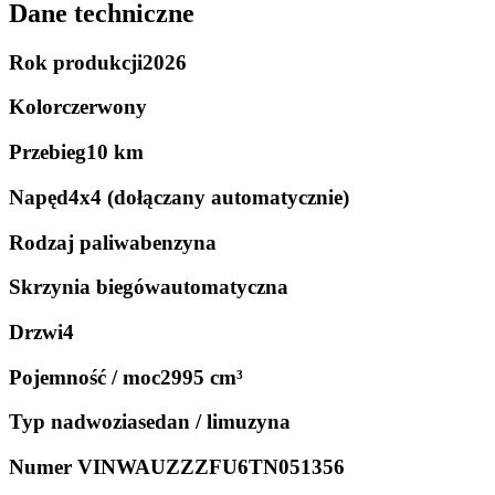
Dane techniczne
Rok produkcji
2026
Kolor
czerwony
Przebieg
10 km
Napęd
4x4 (dołączany automatycznie)
Rodzaj paliwa
benzyna
Skrzynia biegów
automatyczna
Drzwi
4
Pojemność / moc
2995 cm³
Typ nadwozia
sedan / limuzyna
Numer VIN
WAUZZZFU6TN051356