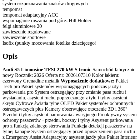
system rozpoznawania znaków drogowych
tempomat
tempomat adaptacyjny ACC
wspomaganie ruszania pod górę- Hill Holder
felgi aluminiowe 20
zawieszenie regulowane
zawieszenie sportowe
Isofix (punkty mocowania fotelika dziecięcego)
Opis
Audi S5 Limousine TFSI 270 kW S tronic
Samochód fabrycznie
nowy Rocznik: 2026 Oferta nr: 2026107310 Kolor lakieru:
czerwony Grenadine metalik
Wyposażenie dodatkowe:
Pakiet
Tech pro Pakiet systemów wspomagających podczas jazdy i
parkowania pro System ostrzegający przy zmianie pasa ruchu i
wysiadaniu, asystent ruchu poprzecznego z tyłu i tylny asystent
skrętu Cyfrowe światła tylne OLED Pakiet systemów ochronnych i
ostrzegawczych plus Kamery obserwujące otoczenie 3D i 360°
Przedni i tylny asystent hamowania awaryjnego Proaktywny system
ochrony pasażerów - przedni, boczny i tylny Asystent parkowania
pro z funkcją zdalnego sterowania Funkcja detekcji pasażerów na
tylnej kanapie System ostrzegający przed opuszczeniem pasa ruchu
z Emergency Assist Adaptacyjny asystent jazdy plus Pakiet Interieur