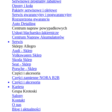
Serwisowe programy rabatowe
Opony i koła
Pakiety serwisowe i olejowe
Serwis gwarancyjny i pogwarancyjny
Rozszerzona gwarancja
Auto Detailing
Centrum napraw powypadkowych
Usługi blacharsko-lakiernicze
Centrum Napraw Akumulatorów
Serwis
Sklepy Allegro
Audi - Sklep
Volkswagen Sklep
Skoda Sklep
Seat - Sklep
Porsche - Sklep
Części i akcesoria
Części zamienne NORA B2B
Części i akcesoria
Kariera
Grupa Krotoski
Salony
Kontakt
O nas
Blog i aktualności