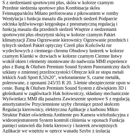
S z siedzeniami sportowymi plus, skóra w kolorze czarnym
Przednie siedzenia sportowe plus Kombinacja skóra
Feinnappa/skóra Milano perforowana z pikowaniem w romby
Wentylacja i funkcja masażu dla przednich siedzeń Podparcie
odcinka lędźwiowego kręgosłupa z pneumatyczną regulacją i
funkcją masażu dla przednich siedzeń Wnętrze z siedzeniami
sportowymi plus obszytymi skórą w kolorze czarnym Pakiet
klimatyzacji Zima Ogrzewanie kierownicy Ogrzewanie przednich i
tylnych siedzeń Pakiet optyczny Czerń plus Końcówki rur
wydechowych z ciemnego chromu Obudowy lusterek w kolorze
czarnym Klamki w drzwiach w kolorze czarnym Ciemne listwy
wokół okien i elementy montowane do nadwozia MMI experience
plus z Bang & Olufsen Premium Sound System Panoramiczny dach
szklany o zmiennej przeźroczystości Obręcze kół ze stopu metali
lekkich Audi Sport 8,5Jx20", wieloramienne S, czarne metalik,
polerowane, z oponami 245/35 R 20. 3-letnie ubezpieczenie opon w
cenie. Bang & Olufsen Premium Sound System z dźwiękiem 3D i
głośnikami w zagłówkach Hak holowniczy, składany mechanicznie
Wyświetlacz MMI dla pasażera Zawieszenie sportowe S z regulacją
amortyzatorów Przyciemnione szyby chroniące przed słońcem
Regulacja kierownicy, elektryczna Aplikacje z karbonu Mikro
Struktur Pakiet oświetlenia Ambiente pro Kamera wielofunkcyjna z
wideorejestratorem System kontroli ciśnienia w oponach Funkcja
pamięci ustawień dla fotela kierowcy i lusterek zewnętrznych
Aplikacje we wnętrzu w optyce wanadu Szyby z izolacją