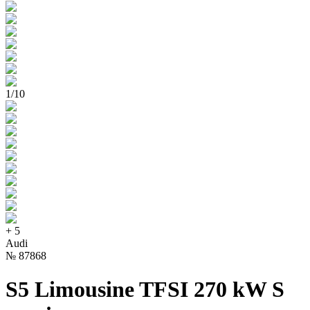
1
/
10
+
5
Audi
№
87868
S5 Limousine TFSI 270 kW S