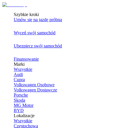
Szybkie kroki
Umów się na jazdę próbną
Wyceń swój samochód
Ubezpiecz swój samochód
Finansowanie
Marki
Wszystkie
Audi
Cupra
Volkswagen Osobowe
Volkswagen Dostawcze
Porsche
Skoda
MG Motor
BYD
Lokalizacje
Wszystkie
Częstochowa