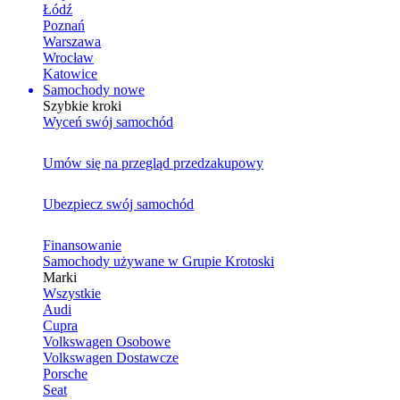
Łódź
Poznań
Warszawa
Wrocław
Katowice
Samochody nowe
Szybkie kroki
Wyceń swój samochód
Umów się na przegląd przedzakupowy
Ubezpiecz swój samochód
Finansowanie
Samochody używane w Grupie Krotoski
Marki
Wszystkie
Audi
Cupra
Volkswagen Osobowe
Volkswagen Dostawcze
Porsche
Seat