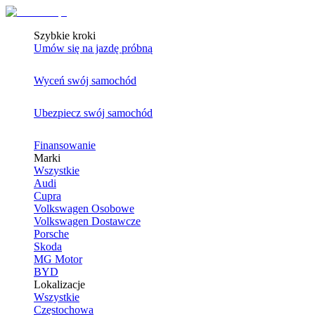
Szybkie kroki
Umów się na jazdę próbną
Wyceń swój samochód
Ubezpiecz swój samochód
Finansowanie
Marki
Wszystkie
Audi
Cupra
Volkswagen Osobowe
Volkswagen Dostawcze
Porsche
Skoda
MG Motor
BYD
Lokalizacje
Wszystkie
Częstochowa