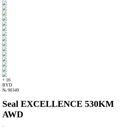
+
16
BYD
№
90349
Seal EXCELLENCE 530KM
AWD