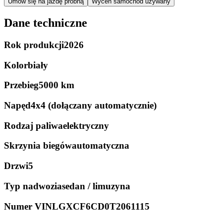
Umów się na jazdę próbną
Wyceń samochód używany
Dane techniczne
Rok produkcji
2026
Kolor
biały
Przebieg
5000 km
Napęd
4x4 (dołączany automatycznie)
Rodzaj paliwa
elektryczny
Skrzynia biegów
automatyczna
Drzwi
5
Typ nadwozia
sedan / limuzyna
Numer VIN
LGXCF6CD0T2061115