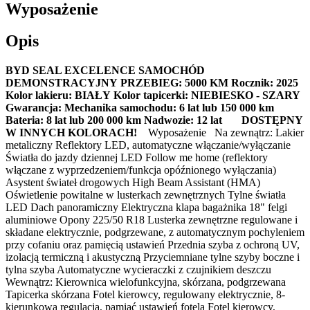
Wyposażenie
Opis
BYD SEAL EXCELENCE
SAMOCHÓD
DEMONSTRACYJNY
PRZEBIEG: 5000 KM
Rocznik: 2025
Kolor lakieru: BIAŁY
Kolor tapicerki: NIEBIESKO - SZARY
Gwarancja:
Mechanika samochodu: 6 lat lub 150 000 km
Bateria: 8 lat lub 200 000 km
Nadwozie: 12 lat
DOSTĘPNY
W INNYCH KOLORACH!
Wyposażenie Na zewnątrz: Lakier
metaliczny Reflektory LED, automatyczne włączanie/wyłączanie
Światła do jazdy dziennej LED Follow me home (reflektory
włączane z wyprzedzeniem/funkcja opóźnionego wyłączania)
Asystent świateł drogowych High Beam Assistant (HMA)
Oświetlenie powitalne w lusterkach zewnętrznych Tylne światła
LED Dach panoramiczny Elektryczna klapa bagażnika 18" felgi
aluminiowe Opony 225/50 R18 Lusterka zewnętrzne regulowane i
składane elektrycznie, podgrzewane, z automatycznym pochyleniem
przy cofaniu oraz pamięcią ustawień Przednia szyba z ochroną UV,
izolacją termiczną i akustyczną Przyciemniane tylne szyby boczne i
tylna szyba Automatyczne wycieraczki z czujnikiem deszczu
Wewnątrz: Kierownica wielofunkcyjna, skórzana, podgrzewana
Tapicerka skórzana Fotel kierowcy, regulowany elektrycznie, 8-
kierunkowa regulacja, pamiać ustawień fotela Fotel kierowcy,