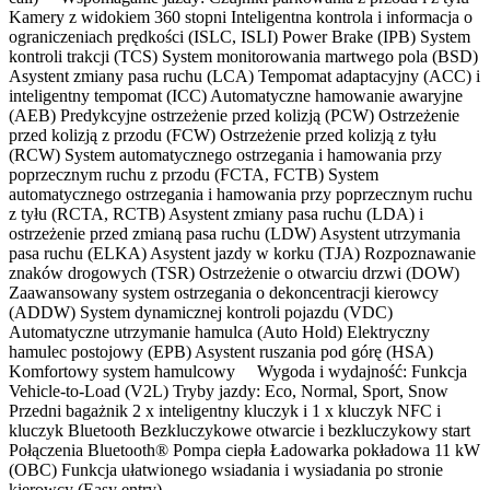
Kamery z widokiem 360 stopni Inteligentna kontrola i informacja o
ograniczeniach prędkości (ISLC, ISLI) Power Brake (IPB) System
kontroli trakcji (TCS) System monitorowania martwego pola (BSD)
Asystent zmiany pasa ruchu (LCA) Tempomat adaptacyjny (ACC) i
inteligentny tempomat (ICC) Automatyczne hamowanie awaryjne
(AEB) Predykcyjne ostrzeżenie przed kolizją (PCW) Ostrzeżenie
przed kolizją z przodu (FCW) Ostrzeżenie przed kolizją z tyłu
(RCW) System automatycznego ostrzegania i hamowania przy
poprzecznym ruchu z przodu (FCTA, FCTB) System
automatycznego ostrzegania i hamowania przy poprzecznym ruchu
z tyłu (RCTA, RCTB) Asystent zmiany pasa ruchu (LDA) i
ostrzeżenie przed zmianą pasa ruchu (LDW) Asystent utrzymania
pasa ruchu (ELKA) Asystent jazdy w korku (TJA) Rozpoznawanie
znaków drogowych (TSR) Ostrzeżenie o otwarciu drzwi (DOW)
Zaawansowany system ostrzegania o dekoncentracji kierowcy
(ADDW) System dynamicznej kontroli pojazdu (VDC)
Automatyczne utrzymanie hamulca (Auto Hold) Elektryczny
hamulec postojowy (EPB) Asystent ruszania pod górę (HSA)
Komfortowy system hamulcowy Wygoda i wydajność: Funkcja
Vehicle-to-Load (V2L) Tryby jazdy: Eco, Normal, Sport, Snow
Przedni bagażnik 2 x inteligentny kluczyk i 1 x kluczyk NFC i
kluczyk Bluetooth Bezkluczykowe otwarcie i bezkluczykowy start
Połączenia Bluetooth® Pompa ciepła Ładowarka pokładowa 11 kW
(OBC) Funkcja ułatwionego wsiadania i wysiadania po stronie
kierowcy (Easy entry)