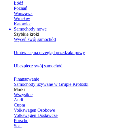
Łódź
Poznań
Warszawa
Wrocław
Katowice
Samochody nowe
Szybkie kroki
Wyceń swój samochód
Umów się na przegląd przedzakupowy
Ubezpiecz swój samochód
Finansowanie
Samochody używane w Grupie Krotoski
Marki
Wszystkie
Audi
Cupra
Volkswagen Osobowe
Volkswagen Dostawcze
Porsche
Seat