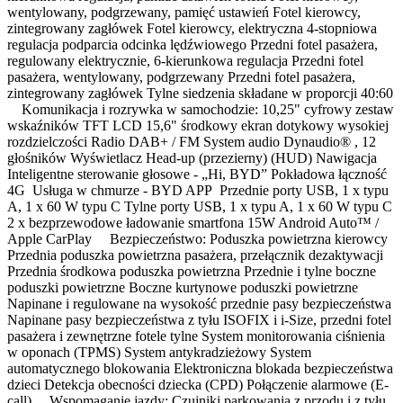
wentylowany, podgrzewany, pamięć ustawień Fotel kierowcy,
zintegrowany zagłówek Fotel kierowcy, elektryczna 4-stopniowa
regulacja podparcia odcinka lędźwiowego Przedni fotel pasażera,
regulowany elektrycznie, 6-kierunkowa regulacja Przedni fotel
pasażera, wentylowany, podgrzewany Przedni fotel pasażera,
zintegrowany zagłówek Tylne siedzenia składane w proporcji 40:60
Komunikacja i rozrywka w samochodzie: 10,25" cyfrowy zestaw
wskaźników TFT LCD 15,6" środkowy ekran dotykowy wysokiej
rozdzielczości Radio DAB+ / FM System audio Dynaudio® , 12
głośników Wyświetlacz Head-up (przezierny) (HUD) Nawigacja
Inteligentne sterowanie głosowe - „Hi, BYD” Pokładowa łączność
4G Usługa w chmurze - BYD APP Przednie porty USB, 1 x typu
A, 1 x 60 W typu C Tylne porty USB, 1 x typu A, 1 x 60 W typu C
2 x bezprzewodowe ładowanie smartfona 15W Android Auto™ /
Apple CarPlay Bezpieczeństwo: Poduszka powietrzna kierowcy
Przednia poduszka powietrzna pasażera, przełącznik dezaktywacji
Przednia środkowa poduszka powietrzna Przednie i tylne boczne
poduszki powietrzne Boczne kurtynowe poduszki powietrzne
Napinane i regulowane na wysokość przednie pasy bezpieczeństwa
Napinane pasy bezpieczeństwa z tyłu ISOFIX i i-Size, przedni fotel
pasażera i zewnętrzne fotele tylne System monitorowania ciśnienia
w oponach (TPMS) System antykradzieżowy System
automatycznego blokowania Elektroniczna blokada bezpieczeństwa
dzieci Detekcja obecności dziecka (CPD) Połączenie alarmowe (E-
call) Wspomaganie jazdy: Czujniki parkowania z przodu i z tyłu