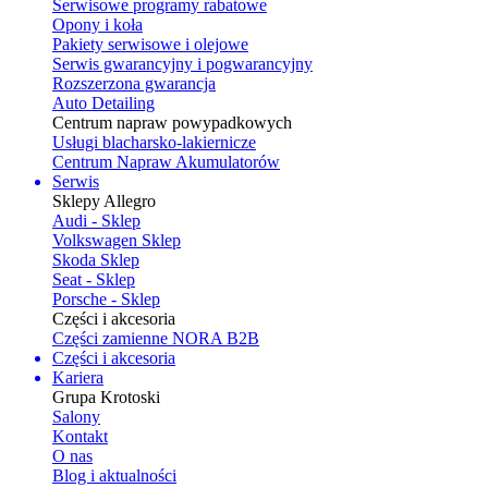
Serwisowe programy rabatowe
Opony i koła
Pakiety serwisowe i olejowe
Serwis gwarancyjny i pogwarancyjny
Rozszerzona gwarancja
Auto Detailing
Centrum napraw powypadkowych
Usługi blacharsko-lakiernicze
Centrum Napraw Akumulatorów
Serwis
Sklepy Allegro
Audi - Sklep
Volkswagen Sklep
Skoda Sklep
Seat - Sklep
Porsche - Sklep
Części i akcesoria
Części zamienne NORA B2B
Części i akcesoria
Kariera
Grupa Krotoski
Salony
Kontakt
O nas
Blog i aktualności