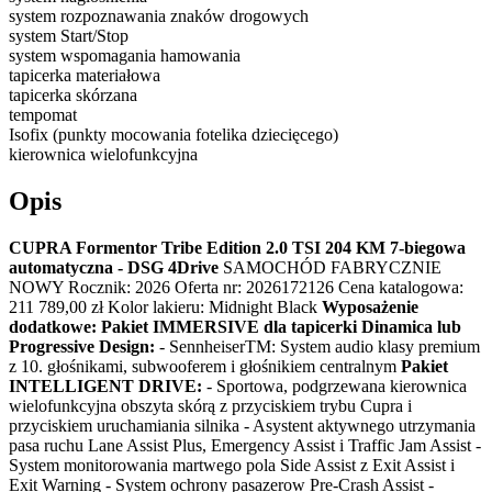
system rozpoznawania znaków drogowych
system Start/Stop
system wspomagania hamowania
tapicerka materiałowa
tapicerka skórzana
tempomat
Isofix (punkty mocowania fotelika dziecięcego)
kierownica wielofunkcyjna
Opis
CUPRA Formentor Tribe Edition 2.0 TSI 204 KM 7-biegowa
automatyczna - DSG 4Drive
SAMOCHÓD FABRYCZNIE
NOWY Rocznik: 2026 Oferta nr: 2026172126 Cena katalogowa:
211 789,00 zł Kolor lakieru: Midnight Black
Wyposażenie
dodatkowe:
Pakiet IMMERSIVE dla tapicerki Dinamica lub
Progressive Design:
- SennheiserTM: System audio klasy premium
z 10. głośnikami, subwooferem i głośnikiem centralnym
Pakiet
INTELLIGENT DRIVE:
- Sportowa, podgrzewana kierownica
wielofunkcyjna obszyta skórą z przyciskiem trybu Cupra i
przyciskiem uruchamiania silnika - Asystent aktywnego utrzymania
pasa ruchu Lane Assist Plus, Emergency Assist i Traffic Jam Assist -
System monitorowania martwego pola Side Assist z Exit Assist i
Exit Warning - System ochrony pasazerow Pre-Crash Assist -