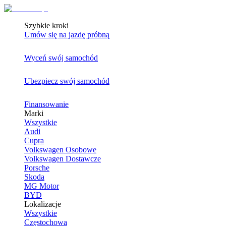
Szybkie kroki
Umów się na jazdę próbną
Wyceń swój samochód
Ubezpiecz swój samochód
Finansowanie
Marki
Wszystkie
Audi
Cupra
Volkswagen Osobowe
Volkswagen Dostawcze
Porsche
Skoda
MG Motor
BYD
Lokalizacje
Wszystkie
Częstochowa