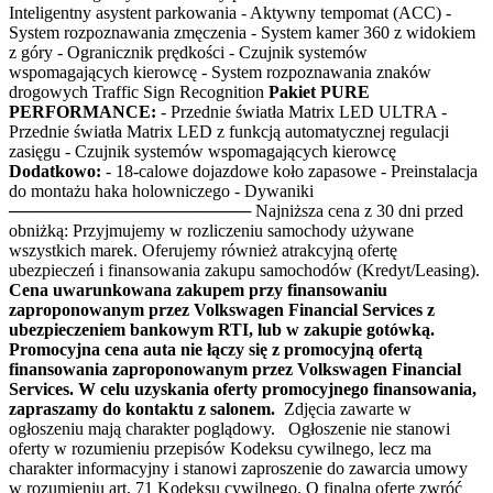
Inteligentny asystent parkowania - Aktywny tempomat (ACC) -
System rozpoznawania zmęczenia - System kamer 360 z widokiem
z góry - Ogranicznik prędkości - Czujnik systemów
wspomagających kierowcę - System rozpoznawania znaków
drogowych Traffic Sign Recognition
Pakiet PURE
PERFORMANCE:
- Przednie światła Matrix LED ULTRA -
Przednie światła Matrix LED z funkcją automatycznej regulacji
zasięgu - Czujnik systemów wspomagających kierowcę
Dodatkowo:
- 18-calowe dojazdowe koło zapasowe - Preinstalacja
do montażu haka holowniczego - Dywaniki
──────────────────── Najniższa cena z 30 dni przed
obniżką: Przyjmujemy w rozliczeniu samochody używane
wszystkich marek. Oferujemy również atrakcyjną ofertę
ubezpieczeń i finansowania zakupu samochodów (Kredyt/Leasing).
Cena uwarunkowana zakupem przy finansowaniu
zaproponowanym przez Volkswagen Financial Services z
ubezpieczeniem bankowym RTI, lub w zakupie gotówką.
Promocyjna cena auta nie łączy się z promocyjną ofertą
finansowania zaproponowanym przez Volkswagen Financial
Services. W celu uzyskania oferty promocyjnego finansowania,
zapraszamy do kontaktu z salonem.
Zdjęcia zawarte w
ogłoszeniu mają charakter poglądowy. Ogłoszenie nie stanowi
oferty w rozumieniu przepisów Kodeksu cywilnego, lecz ma
charakter informacyjny i stanowi zaproszenie do zawarcia umowy
w rozumieniu art. 71 Kodeksu cywilnego. O finalną ofertę zwróć