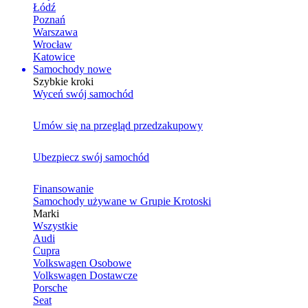
Łódź
Poznań
Warszawa
Wrocław
Katowice
Samochody nowe
Szybkie kroki
Wyceń swój samochód
Umów się na przegląd przedzakupowy
Ubezpiecz swój samochód
Finansowanie
Samochody używane w Grupie Krotoski
Marki
Wszystkie
Audi
Cupra
Volkswagen Osobowe
Volkswagen Dostawcze
Porsche
Seat