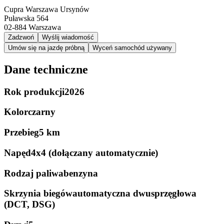
Cupra Warszawa Ursynów
Puławska 564
02-884
Warszawa
Zadzwoń
Wyślij wiadomość
Umów się na jazdę próbną
Wyceń samochód używany
Dane techniczne
Rok produkcji
2026
Kolor
czarny
Przebieg
5 km
Napęd
4x4 (dołączany automatycznie)
Rodzaj paliwa
benzyna
Skrzynia biegów
automatyczna dwusprzęgłowa
(DCT, DSG)