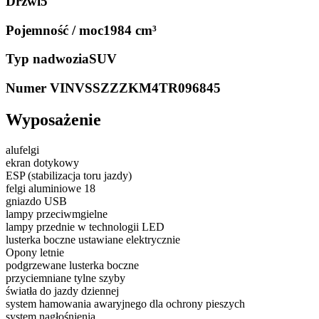
Drzwi
5
Pojemność / moc
1984 cm³
Typ nadwozia
SUV
Numer VIN
VSSZZZKM4TR096845
Wyposażenie
alufelgi
ekran dotykowy
ESP (stabilizacja toru jazdy)
felgi aluminiowe 18
gniazdo USB
lampy przeciwmgielne
lampy przednie w technologii LED
lusterka boczne ustawiane elektrycznie
Opony letnie
podgrzewane lusterka boczne
przyciemniane tylne szyby
światła do jazdy dziennej
system hamowania awaryjnego dla ochrony pieszych
system nagłośnienia