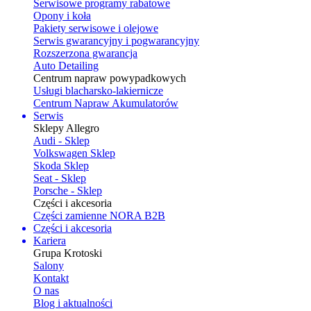
Serwisowe programy rabatowe
Opony i koła
Pakiety serwisowe i olejowe
Serwis gwarancyjny i pogwarancyjny
Rozszerzona gwarancja
Auto Detailing
Centrum napraw powypadkowych
Usługi blacharsko-lakiernicze
Centrum Napraw Akumulatorów
Serwis
Sklepy Allegro
Audi - Sklep
Volkswagen Sklep
Skoda Sklep
Seat - Sklep
Porsche - Sklep
Części i akcesoria
Części zamienne NORA B2B
Części i akcesoria
Kariera
Grupa Krotoski
Salony
Kontakt
O nas
Blog i aktualności