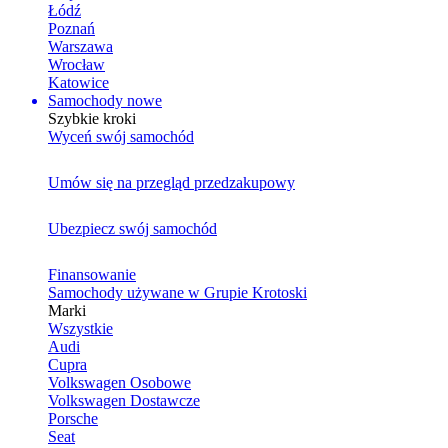
Łódź
Poznań
Warszawa
Wrocław
Katowice
Samochody nowe
Szybkie kroki
Wyceń swój samochód
Umów się na przegląd przedzakupowy
Ubezpiecz swój samochód
Finansowanie
Samochody używane w Grupie Krotoski
Marki
Wszystkie
Audi
Cupra
Volkswagen Osobowe
Volkswagen Dostawcze
Porsche
Seat