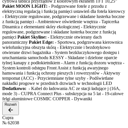
cyfrowa tablica przyrządów z kolorowym ekranem TFT 10,25”
Pakiet MOON LIGHT:
- Podgrzewane fotele z przodu z
elektryczną regulacją i funkcją pamięci ustawień dla fotela kierowcy
- Elektrycznie regulowane, podgrzewane i składane lusterka boczne
z funkcją pamięci - Ambientowe oświetlenie wnętrza - Tapicerka
Dinamica z elementami skóry ekologicznej - Elektrycznie
regulowane, podgrzewane i składane lusterka boczne z funkcją
pamięci
Pakiet Skyline:
- Elektrycznie otwierany dach
panoramiczny
Pakiet Edge:
- Sportowa, podgrzewana kierownica
wielofunkcyjna obszyta skórą - Elektrycznie i bezdotykowo
otwierane drzwi bagażnika - System bezkluczykowego dostępu i
uruchamiania samochodu KESSY - Składane i dzielone oparcie
tylnej kanapy z podłokietnikiem - Alarm z funkcją dozoru wnętrza -
System kontroli odstępu Front Assist z funkcją awaryjnego
hamowania i funkcją ochrony pieszych i rowerzystów - Aktywny
tempomat (ACC) - Przyciemniane tylne szyby - Podświetlane
nakładki progowe w przednich drzwiach w technologii LED
Dodatkowo:
- Kabel do ładowania AC ze stacji ładujące j (16A,
mode 3) - CUPRA Connect Plus - subskrypcja na 5 lat - 19-calowe
felgi aluminiowe COSMIC COPPER - Dywaniki
Rozwiń
Cupra
№
62038