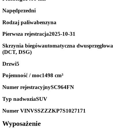
Napęd
przedni
Rodzaj paliwa
benzyna
Pierwsza rejestracja
2025-10-31
Skrzynia biegów
automatyczna dwusprzęgłowa
(DCT, DSG)
Drzwi
5
Pojemność / moc
1498 cm³
Numer rejestracyjny
SC964FN
Typ nadwozia
SUV
Numer VIN
VSSZZZKP7S1027171
Wyposażenie