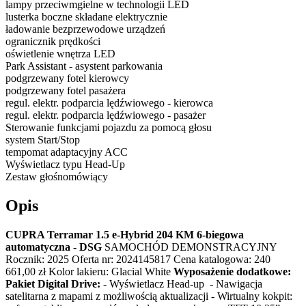
lampy przeciwmgielne w technologii LED
lusterka boczne składane elektrycznie
ładowanie bezprzewodowe urządzeń
ogranicznik prędkości
oświetlenie wnętrza LED
Park Assistant - asystent parkowania
podgrzewany fotel kierowcy
podgrzewany fotel pasażera
regul. elektr. podparcia lędźwiowego - kierowca
regul. elektr. podparcia lędźwiowego - pasażer
Sterowanie funkcjami pojazdu za pomocą głosu
system Start/Stop
tempomat adaptacyjny ACC
Wyświetlacz typu Head-Up
Zestaw głośnomówiący
Opis
CUPRA Terramar 1.5 e-Hybrid 204 KM 6-biegowa
automatyczna - DSG
SAMOCHÓD DEMONSTRACYJNY
Rocznik: 2025 Oferta nr: 2024145817 Cena katalogowa: 240
661,00 zł Kolor lakieru: Glacial White
Wyposażenie dodatkowe:
Pakiet Digital Drive:
- Wyświetlacz Head-up - Nawigacja
satelitarna z mapami z możliwością aktualizacji - Wirtualny kokpit: