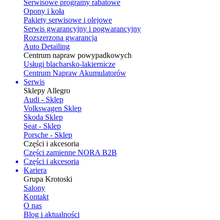
Serwisowe programy rabatowe
Opony i koła
Pakiety serwisowe i olejowe
Serwis gwarancyjny i pogwarancyjny
Rozszerzona gwarancja
Auto Detailing
Centrum napraw powypadkowych
Usługi blacharsko-lakiernicze
Centrum Napraw Akumulatorów
Serwis
Sklepy Allegro
Audi - Sklep
Volkswagen Sklep
Skoda Sklep
Seat - Sklep
Porsche - Sklep
Części i akcesoria
Części zamienne NORA B2B
Części i akcesoria
Kariera
Grupa Krotoski
Salony
Kontakt
O nas
Blog i aktualności