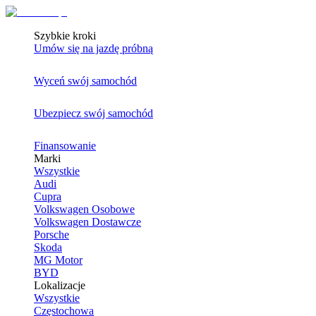
Szybkie kroki
Umów się na jazdę próbną
Wyceń swój samochód
Ubezpiecz swój samochód
Finansowanie
Marki
Wszystkie
Audi
Cupra
Volkswagen Osobowe
Volkswagen Dostawcze
Porsche
Skoda
MG Motor
BYD
Lokalizacje
Wszystkie
Częstochowa