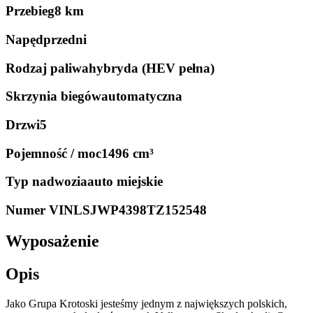
Przebieg
8 km
Napęd
przedni
Rodzaj paliwa
hybryda (HEV pełna)
Skrzynia biegów
automatyczna
Drzwi
5
Pojemność / moc
1496 cm³
Typ nadwozia
auto miejskie
Numer VIN
LSJWP4398TZ152548
Wyposażenie
Opis
Jako Grupa Krotoski jesteśmy jednym z największych polskich,