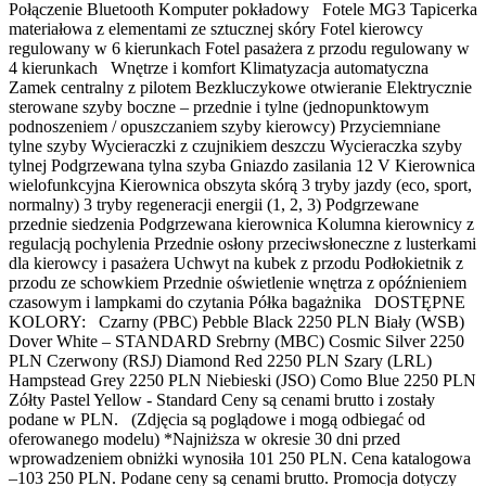
Połączenie Bluetooth Komputer pokładowy Fotele MG3 Tapicerka
materiałowa z elementami ze sztucznej skóry Fotel kierowcy
regulowany w 6 kierunkach Fotel pasażera z przodu regulowany w
4 kierunkach Wnętrze i komfort Klimatyzacja automatyczna
Zamek centralny z pilotem Bezkluczykowe otwieranie Elektrycznie
sterowane szyby boczne – przednie i tylne (jednopunktowym
podnoszeniem / opuszczaniem szyby kierowcy) Przyciemniane
tylne szyby Wycieraczki z czujnikiem deszczu Wycieraczka szyby
tylnej Podgrzewana tylna szyba Gniazdo zasilania 12 V Kierownica
wielofunkcyjna Kierownica obszyta skórą 3 tryby jazdy (eco, sport,
normalny) 3 tryby regeneracji energii (1, 2, 3) Podgrzewane
przednie siedzenia Podgrzewana kierownica Kolumna kierownicy z
regulacją pochylenia Przednie osłony przeciwsłoneczne z lusterkami
dla kierowcy i pasażera Uchwyt na kubek z przodu Podłokietnik z
przodu ze schowkiem Przednie oświetlenie wnętrza z opóźnieniem
czasowym i lampkami do czytania Półka bagażnika DOSTĘPNE
KOLORY: Czarny (PBC) Pebble Black 2250 PLN Biały (WSB)
Dover White – STANDARD Srebrny (MBC) Cosmic Silver 2250
PLN Czerwony (RSJ) Diamond Red 2250 PLN Szary (LRL)
Hampstead Grey 2250 PLN Niebieski (JSO) Como Blue 2250 PLN
Zółty Pastel Yellow - Standard Ceny są cenami brutto i zostały
podane w PLN. (Zdjęcia są poglądowe i mogą odbiegać od
oferowanego modelu) *Najniższa w okresie 30 dni przed
wprowadzeniem obniżki wynosiła 101 250 PLN. Cena katalogowa
–103 250 PLN. Podane ceny są cenami brutto. Promocja dotyczy