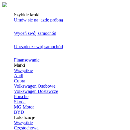
Szybkie kroki
Umów się na jazdę próbną
Wyceń swój samochód
Ubezpiecz swój samochód
Finansowanie
Marki
Wszystkie
Audi
Cupra
Volkswagen Osobowe
Volkswagen Dostawcze
Porsche
Skoda
MG Motor
BYD
Lokalizacje
Wszystkie
Częstochowa