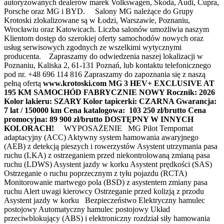
autoryzowanych dealerów marek Volkswagen, Skoda, Audi, Cupra,
Porsche oraz MG i BYD. Salony MG należące do Grupy
Krotoski zlokalizowane są w Łodzi, Warszawie, Poznaniu,
Wrocławiu oraz Katowicach. Liczba salonów umożliwia naszym
Klientom dostęp do szerokiej oferty samochodów nowych oraz
usług serwisowych zgodnych ze wszelkimi wytycznymi
producenta. Zapraszamy do odwiedzenia naszej lokalizacji w
Poznaniu, Kaliska 2, 61-131 Poznań, lub kontaktu telefonicznego
pod nr. +48 696 114 816 Zapraszamy do zapoznania się z naszą
pełną ofertą
www.krotoski.com MG 3 HEV+ EXCLUSIVE AT
195 KM SAMOCHÓD FABRYCZNIE NOWY Rocznik: 2026
Kolor lakieru: SZARY Kolor tapicerki: CZARNA Gwarancja:
7 lat / 150000 km Cena katalogowa: 103 250 zł/brutto Cena
promocyjna: 89 900 zł/brutto DOSTĘPNY W INNYCH
KOLORACH!
WYPOSAŻENIE MG Pilot Tempomat
adaptacyjny (ACC) Aktywny system hamowania awaryjnego
(AEB) z detekcją pieszych i rowerzystów Asystent utrzymania pasa
ruchu (LKA) z ostrzeganiem przed niekontrolowaną zmianą pasa
ruchu (LDWS) Asystent jazdy w korku Asystent prędkości (SAS)
Ostrzeganie o ruchu poprzecznym z tyłu pojazdu (RCTA)
Monitorowanie martwego pola (BSD) z asystentem zmiany pasa
ruchu Alert uwagi kierowcy Ostrzeganie przed kolizją z przodu
Asystent jazdy w korku Bezpieczeństwo Elektryczny hamulec
postojowy Automatyczny hamulec postojowy Układ
przeciwblokujący (ABS) i elektroniczny rozdział siły hamowania