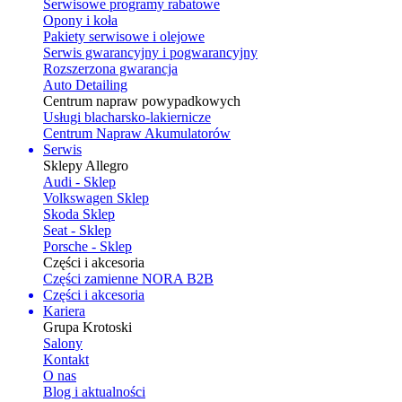
Serwisowe programy rabatowe
Opony i koła
Pakiety serwisowe i olejowe
Serwis gwarancyjny i pogwarancyjny
Rozszerzona gwarancja
Auto Detailing
Centrum napraw powypadkowych
Usługi blacharsko-lakiernicze
Centrum Napraw Akumulatorów
Serwis
Sklepy Allegro
Audi - Sklep
Volkswagen Sklep
Skoda Sklep
Seat - Sklep
Porsche - Sklep
Części i akcesoria
Części zamienne NORA B2B
Części i akcesoria
Kariera
Grupa Krotoski
Salony
Kontakt
O nas
Blog i aktualności