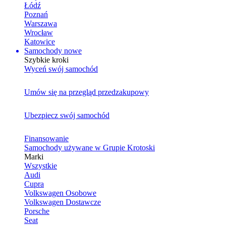
Łódź
Poznań
Warszawa
Wrocław
Katowice
Samochody nowe
Szybkie kroki
Wyceń swój samochód
Umów się na przegląd przedzakupowy
Ubezpiecz swój samochód
Finansowanie
Samochody używane w Grupie Krotoski
Marki
Wszystkie
Audi
Cupra
Volkswagen Osobowe
Volkswagen Dostawcze
Porsche
Seat