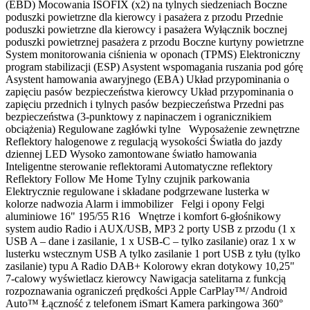
(EBD) Mocowania ISOFIX (x2) na tylnych siedzeniach Boczne
poduszki powietrzne dla kierowcy i pasażera z przodu Przednie
poduszki powietrzne dla kierowcy i pasażera Wyłącznik bocznej
poduszki powietrznej pasażera z przodu Boczne kurtyny powietrzne
System monitorowania ciśnienia w oponach (TPMS) Elektroniczny
program stabilizacji (ESP) Asystent wspomagania ruszania pod górę
Asystent hamowania awaryjnego (EBA) Układ przypominania o
zapięciu pasów bezpieczeństwa kierowcy Układ przypominania o
zapięciu przednich i tylnych pasów bezpieczeństwa Przedni pas
bezpieczeństwa (3-punktowy z napinaczem i ogranicznikiem
obciążenia) Regulowane zagłówki tylne Wyposażenie zewnętrzne
Reflektory halogenowe z regulacją wysokości Światła do jazdy
dziennej LED Wysoko zamontowane światło hamowania
Inteligentne sterowanie reflektorami Automatyczne reflektory
Reflektory Follow Me Home Tylny czujnik parkowania
Elektrycznie regulowane i składane podgrzewane lusterka w
kolorze nadwozia Alarm i immobilizer Felgi i opony Felgi
aluminiowe 16" 195/55 R16 Wnętrze i komfort 6-głośnikowy
system audio Radio i AUX/USB, MP3 2 porty USB z przodu (1 x
USB A – dane i zasilanie, 1 x USB-C – tylko zasilanie) oraz 1 x w
lusterku wstecznym USB A tylko zasilanie 1 port USB z tyłu (tylko
zasilanie) typu A Radio DAB+ Kolorowy ekran dotykowy 10,25"
7-calowy wyświetlacz kierowcy Nawigacja satelitarna z funkcją
rozpoznawania ograniczeń prędkości Apple CarPlay™/ Android
Auto™ Łączność z telefonem iSmart Kamera parkingowa 360°