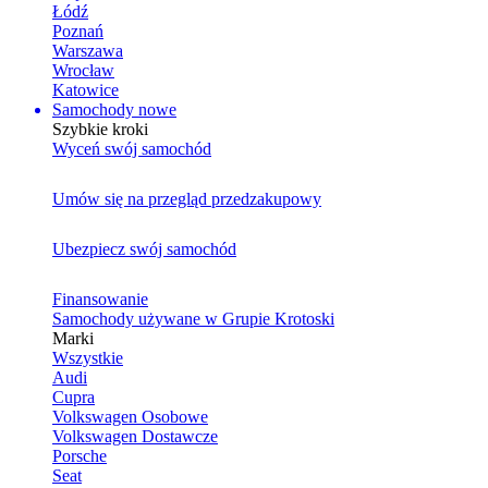
Łódź
Poznań
Warszawa
Wrocław
Katowice
Samochody nowe
Szybkie kroki
Wyceń swój samochód
Umów się na przegląd przedzakupowy
Ubezpiecz swój samochód
Finansowanie
Samochody używane w Grupie Krotoski
Marki
Wszystkie
Audi
Cupra
Volkswagen Osobowe
Volkswagen Dostawcze
Porsche
Seat