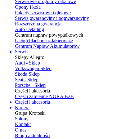
Serwisowe programy rabatowe
Opony i koła
Pakiety serwisowe i olejowe
Serwis gwarancyjny i pogwarancyjny
Rozszerzona gwarancja
Auto Detailing
Centrum napraw powypadkowych
Usługi blacharsko-lakiernicze
Centrum Napraw Akumulatorów
Serwis
Sklepy Allegro
Audi - Sklep
Volkswagen Sklep
Skoda Sklep
Seat - Sklep
Porsche - Sklep
Części i akcesoria
Części zamienne NORA B2B
Części i akcesoria
Kariera
Grupa Krotoski
Salony
Kontakt
O nas
Blog i aktualności