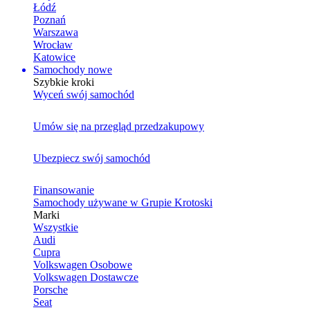
Łódź
Poznań
Warszawa
Wrocław
Katowice
Samochody nowe
Szybkie kroki
Wyceń swój samochód
Umów się na przegląd przedzakupowy
Ubezpiecz swój samochód
Finansowanie
Samochody używane w Grupie Krotoski
Marki
Wszystkie
Audi
Cupra
Volkswagen Osobowe
Volkswagen Dostawcze
Porsche
Seat