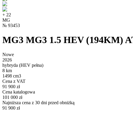
+
22
MG
№
93453
MG3 MG3 1.5 HEV (194KM) AT
Nowe
2026
hybryda (HEV pełna)
8 km
1498 cm3
Cena z VAT
91 900 zł
Cena katalogowa
101 000 zł
Najniższa cena z 30 dni przed obniżką
91 900 zł