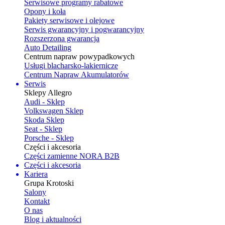
Serwisowe programy rabatowe
Opony i koła
Pakiety serwisowe i olejowe
Serwis gwarancyjny i pogwarancyjny
Rozszerzona gwarancja
Auto Detailing
Centrum napraw powypadkowych
Usługi blacharsko-lakiernicze
Centrum Napraw Akumulatorów
Serwis
Sklepy Allegro
Audi - Sklep
Volkswagen Sklep
Skoda Sklep
Seat - Sklep
Porsche - Sklep
Części i akcesoria
Części zamienne NORA B2B
Części i akcesoria
Kariera
Grupa Krotoski
Salony
Kontakt
O nas
Blog i aktualności