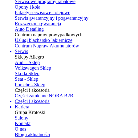
Serwisowe programy rabatowe
Opony i koła
Pakiety serwisowe i olejowe
Serwis gwarancyjny i pogwarancyjny
Rozszerzona gwarancja
Auto Detailing
Centrum napraw powypadkowych
Usługi blacharsko-lakiernicze
Centrum Napraw Akumulatorów
Serwis
Sklepy Allegro
Audi - Sklep
Volkswagen Sklep
Skoda Sklep
Seat - Sklep
Porsche - Sklep
Części i akcesoria
Części zamienne NORA B2B
Części i akcesoria
Kariera
Grupa Krotoski
Salony
Kontakt
O nas
Blog i aktualności