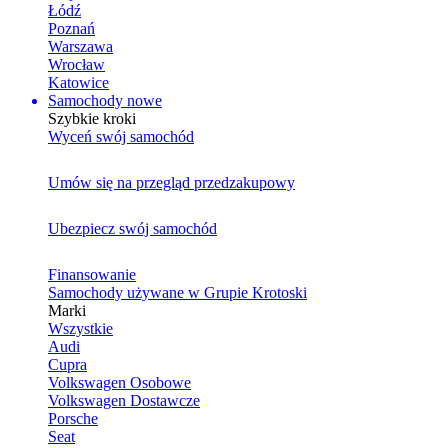
Łódź
Poznań
Warszawa
Wrocław
Katowice
Samochody nowe
Szybkie kroki
Wyceń swój samochód
Umów się na przegląd przedzakupowy
Ubezpiecz swój samochód
Finansowanie
Samochody używane w Grupie Krotoski
Marki
Wszystkie
Audi
Cupra
Volkswagen Osobowe
Volkswagen Dostawcze
Porsche
Seat