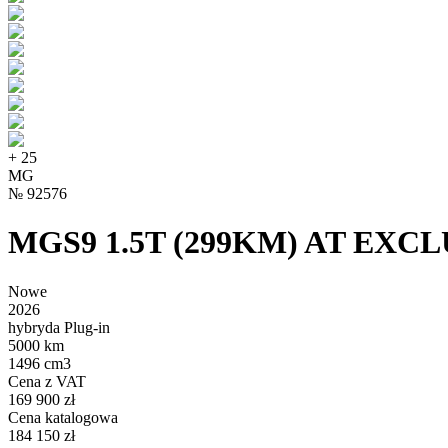
+
25
MG
№
92576
MGS9 1.5T (299KM) AT EXC
Nowe
2026
hybryda Plug-in
5000 km
1496 cm3
Cena z VAT
169 900 zł
Cena katalogowa
184 150 zł