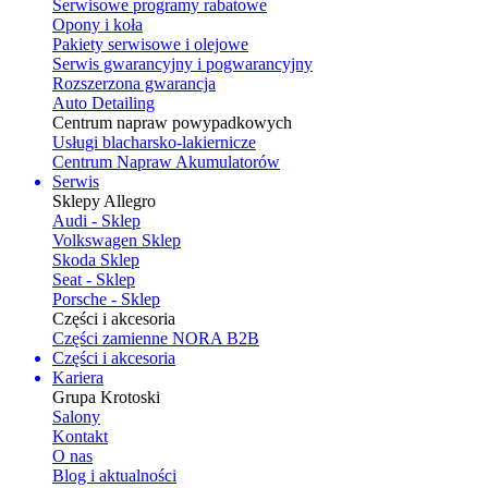
Serwisowe programy rabatowe
Opony i koła
Pakiety serwisowe i olejowe
Serwis gwarancyjny i pogwarancyjny
Rozszerzona gwarancja
Auto Detailing
Centrum napraw powypadkowych
Usługi blacharsko-lakiernicze
Centrum Napraw Akumulatorów
Serwis
Sklepy Allegro
Audi - Sklep
Volkswagen Sklep
Skoda Sklep
Seat - Sklep
Porsche - Sklep
Części i akcesoria
Części zamienne NORA B2B
Części i akcesoria
Kariera
Grupa Krotoski
Salony
Kontakt
O nas
Blog i aktualności