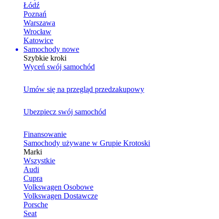
Łódź
Poznań
Warszawa
Wrocław
Katowice
Samochody nowe
Szybkie kroki
Wyceń swój samochód
Umów się na przegląd przedzakupowy
Ubezpiecz swój samochód
Finansowanie
Samochody używane w Grupie Krotoski
Marki
Wszystkie
Audi
Cupra
Volkswagen Osobowe
Volkswagen Dostawcze
Porsche
Seat