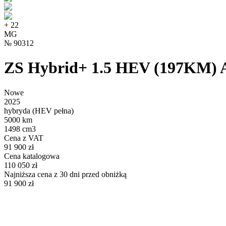
+
22
MG
№
90312
ZS Hybrid+ 1.5 HEV (197KM) A
Nowe
2025
hybryda (HEV pełna)
5000 km
1498 cm3
Cena z VAT
91 900 zł
Cena katalogowa
110 050 zł
Najniższa cena z 30 dni przed obniżką
91 900 zł