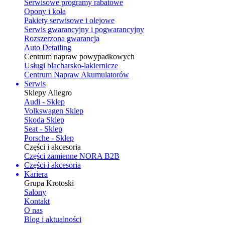
Serwisowe programy rabatowe
Opony i koła
Pakiety serwisowe i olejowe
Serwis gwarancyjny i pogwarancyjny
Rozszerzona gwarancja
Auto Detailing
Centrum napraw powypadkowych
Usługi blacharsko-lakiernicze
Centrum Napraw Akumulatorów
Serwis
Sklepy Allegro
Audi - Sklep
Volkswagen Sklep
Skoda Sklep
Seat - Sklep
Porsche - Sklep
Części i akcesoria
Części zamienne NORA B2B
Części i akcesoria
Kariera
Grupa Krotoski
Salony
Kontakt
O nas
Blog i aktualności