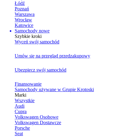
Łódź
Poznań
Warszawa
Wrocław
Katowice
Samochody nowe
Szybkie kroki
Wyceń swój samochód
Umów się na przegląd przedzakupowy
Ubezpiecz swój samochód
Finansowanie
Samochody używane w Grupie Krotoski
Marki
Wszystkie
Audi
Cupra
Volkswagen Osobowe
Volkswagen Dostawcze
Porsche
Seat