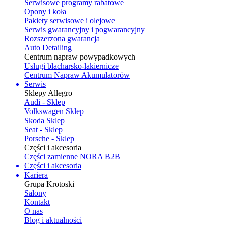
Serwisowe programy rabatowe
Opony i koła
Pakiety serwisowe i olejowe
Serwis gwarancyjny i pogwarancyjny
Rozszerzona gwarancja
Auto Detailing
Centrum napraw powypadkowych
Usługi blacharsko-lakiernicze
Centrum Napraw Akumulatorów
Serwis
Sklepy Allegro
Audi - Sklep
Volkswagen Sklep
Skoda Sklep
Seat - Sklep
Porsche - Sklep
Części i akcesoria
Części zamienne NORA B2B
Części i akcesoria
Kariera
Grupa Krotoski
Salony
Kontakt
O nas
Blog i aktualności