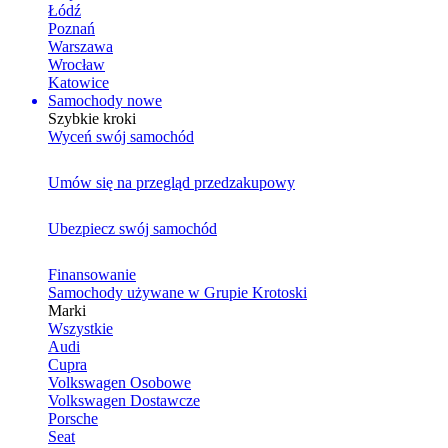
Łódź
Poznań
Warszawa
Wrocław
Katowice
Samochody nowe
Szybkie kroki
Wyceń swój samochód
Umów się na przegląd przedzakupowy
Ubezpiecz swój samochód
Finansowanie
Samochody używane w Grupie Krotoski
Marki
Wszystkie
Audi
Cupra
Volkswagen Osobowe
Volkswagen Dostawcze
Porsche
Seat