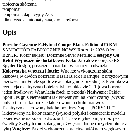
tapicerka skórzana
tempomat
tempomat adaptacyjny ACC
klimatyzacja automatyczna, dwustrefowa
Opis
Porsche Cayenne E-Hybrid Coupe Black Edition 470 KM
SAMOCHÓD FABRYCZNIE NOWY Rocznik: 2026 Oferta:
B2N2RJ Kolor lakieru: Dolomite Silver Metallic
Dostępny Od
Ręki!
Wyposażenie dodatkowe:
Koła:
22-calowe obręcze RS
Spyder Design, poszerzenia nadkoli w kolorze nadwozia
Kolorystyka wnętrza i fotele:
Wnętrze wykończone skórą
klubową w dwóch kolorach: Basalt Black i Barrique, z krzyżowymi
przeszyciami Fotele sportowe adaptacyjne z przodu (18-kierunkowa
regulacja elektryczna) Fotele z tyłu w układzie 2+1 (dwa boczne i
jeden środkowy) Wentylacja foteli (z przodu)
Nadwozie:
Pakiet
SportDesign z elementami lakierowanymi na kolor czarny (wysoki
połysk) Lusterka boczne lakierowane na kolor nadwozia
Elektrycznie sterowany hak holowniczy Napis „PORSCHE”
lakierowany na kolor czarny (wysoki połysk) i oznaczenie modelu
lakierowane na kolor nadwozia LED-owe tylne lampy oraz pas
świetlny Szyby termoizolacyjne, dźwiękochłonne (przyciemnione z
tyłu)
Wnętrze:
Pakiet wykończenia wnętrza włóknem węglowym