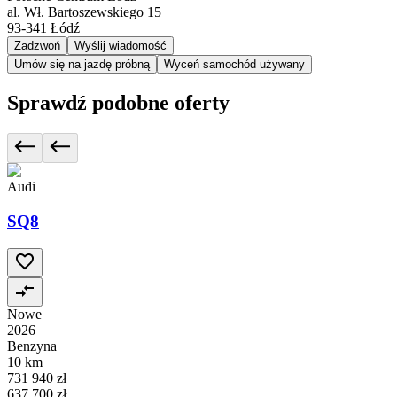
al. Wł. Bartoszewskiego 15
93-341
Łódź
Zadzwoń
Wyślij wiadomość
Umów się na jazdę próbną
Wyceń samochód używany
Sprawdź podobne oferty
Audi
SQ8
Nowe
2026
Benzyna
10 km
731 940 zł
637 700 zł