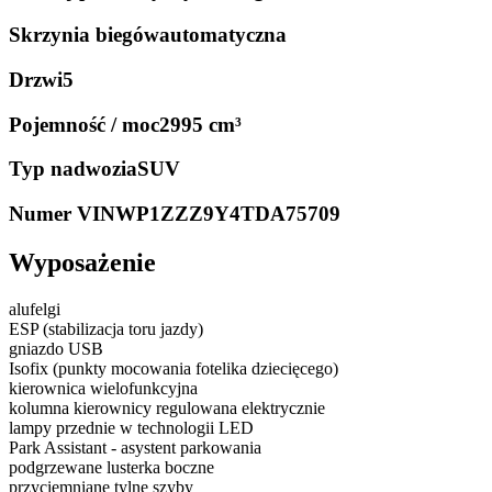
Skrzynia biegów
automatyczna
Drzwi
5
Pojemność / moc
2995 cm³
Typ nadwozia
SUV
Numer VIN
WP1ZZZ9Y4TDA75709
Wyposażenie
alufelgi
ESP (stabilizacja toru jazdy)
gniazdo USB
Isofix (punkty mocowania fotelika dziecięcego)
kierownica wielofunkcyjna
kolumna kierownicy regulowana elektrycznie
lampy przednie w technologii LED
Park Assistant - asystent parkowania
podgrzewane lusterka boczne
przyciemniane tylne szyby