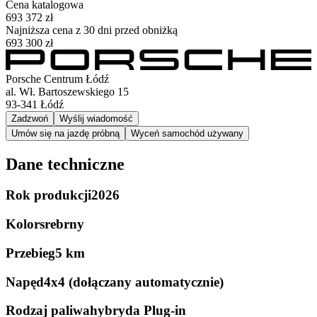
Cena katalogowa
693 372 zł
Najniższa cena z 30 dni przed obniżką
693 300 zł
Porsche Centrum Łódź
al. Wł. Bartoszewskiego 15
93-341
Łódź
Zadzwoń
Wyślij wiadomość
Umów się na jazdę próbną
Wyceń samochód używany
Dane techniczne
Rok produkcji
2026
Kolor
srebrny
Przebieg
5 km
Napęd
4x4 (dołączany automatycznie)
Rodzaj paliwa
hybryda Plug-in