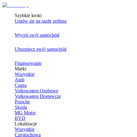
Szybkie kroki
Umów się na jazdę próbną
Wyceń swój samochód
Ubezpiecz swój samochód
Finansowanie
Marki
Wszystkie
Audi
Cupra
Volkswagen Osobowe
Volkswagen Dostawcze
Porsche
Skoda
MG Motor
BYD
Lokalizacje
Wszystkie
Częstochowa