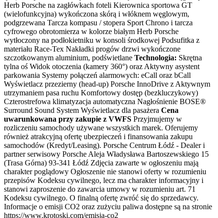
Herb Porsche na zagłówkach foteli Kierownica sportowa GT
(wielofunkcyjna) wykończona skórą i włóknem węglowym,
podgrzewana Tarcza kompasu / stopera Sport Chrono i tarcza
cyfrowego obrotomierza w kolorze białym Herb Porsche
wytłoczony na podłokietniku w konsoli środkowej Podsufitka z
materiału Race-Tex Nakładki progów drzwi wykończone
szczotkowanym aluminium, podświetlane
Technologia:
Skrętna
tylna oś Widok otoczenia (kamery 360°) oraz Aktywny asystent
parkowania Systemy połączeń alarmowych: eCall oraz bCall
Wyświetlacz przezierny (head-up) Porsche InnoDrive z Aktywnym
utrzymaniem pasa ruchu Komfortowy dostęp (bezkluczykowy)
Czterostrefowa klimatyzacja automatyczna Nagłośnienie BOSE®
Surround Sound System Wyświetlacz dla pasażera
Cena
uwarunkowana przy zakupie z VWFS
Przyjmujemy w
rozliczeniu samochody używane wszystkich marek. Oferujemy
również atrakcyjną ofertę ubezpieczeń i finansowania zakupu
samochodów (Kredyt/Leasing). Porsche Centrum Łódź - Dealer i
partner serwisowy Porsche Aleja Władysława Bartoszewskiego 15
(Trasa Górna) 93-341 Łódź Zdjęcia zawarte w ogłoszeniu mają
charakter poglądowy Ogłoszenie nie stanowi oferty w rozumieniu
przepisów Kodeksu cywilnego, lecz ma charakter informacyjny i
stanowi zaproszenie do zawarcia umowy w rozumieniu art. 71
Kodeksu cywilnego. O finalną ofertę zwróć się do sprzedawcy.
Informacje o emisji CO2 oraz zużyciu paliwa dostępne są na stronie
https://www.krotoski.com/emisja-co2