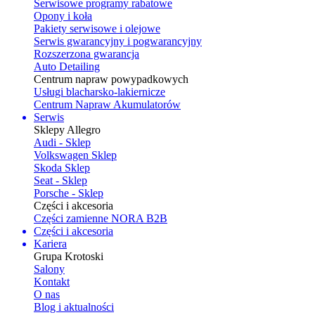
Serwisowe programy rabatowe
Opony i koła
Pakiety serwisowe i olejowe
Serwis gwarancyjny i pogwarancyjny
Rozszerzona gwarancja
Auto Detailing
Centrum napraw powypadkowych
Usługi blacharsko-lakiernicze
Centrum Napraw Akumulatorów
Serwis
Sklepy Allegro
Audi - Sklep
Volkswagen Sklep
Skoda Sklep
Seat - Sklep
Porsche - Sklep
Części i akcesoria
Części zamienne NORA B2B
Części i akcesoria
Kariera
Grupa Krotoski
Salony
Kontakt
O nas
Blog i aktualności