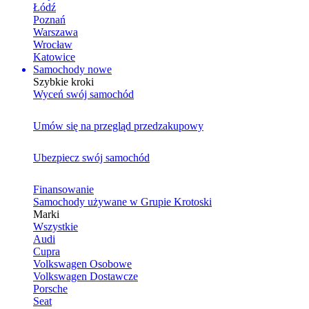
Łódź
Poznań
Warszawa
Wrocław
Katowice
Samochody nowe
Szybkie kroki
Wyceń swój samochód
Umów się na przegląd przedzakupowy
Ubezpiecz swój samochód
Finansowanie
Samochody używane w Grupie Krotoski
Marki
Wszystkie
Audi
Cupra
Volkswagen Osobowe
Volkswagen Dostawcze
Porsche
Seat