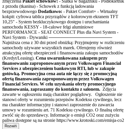
zmęczenia
Pakiet schowków:
- Siatka w bagazniku - Podłokietnik
z przodu (tkanina) - Schowek z funkcją ladowania
bezprzewodowego
Dodatkowo:
- Pakiet Comfort+ - Wirtualny
kokpit: cyfrowa tablica przyrządów z kolorowym ekranem TFT
10,25" - System bezkluczykowego dostępu i uruchamiania
samochodu KESSY - 18-calowe felgi aluminiowe
PERFORMANCE - SEAT CONNECT Plus dla Navi System -
Navi System - Dywaniki ────────────────────
Najniższa cena z 30 dni przed obniżką: Przyjmujemy w rozliczeniu
samochody używane wszystkich marek. Oferujemy również
atrakcyjną ofertę ubezpieczeń i finansowania zakupu samochodów
(Kredyt/Leasing).
Cena uwarunkowana zakupem przy
finansowaniu zaproponowanym przez Volkswagen Financial
Services z ubezpieczeniem bankowym RTI, lub w zakupie
gotówką. Promocyjna cena auta nie łączy się z promocyjną
ofertą finansowania zaproponowanym przez Volkswagen
Financial Services. W celu uzyskania oferty promocyjnego
finansowania, zapraszamy do kontaktu z salonem.
Zdjęcia
zawarte w ogłoszeniu mają charakter poglądowy. Ogłoszenie nie
stanowi oferty w rozumieniu przepisów Kodeksu cywilnego, lecz
ma charakter informacyjny i stanowi zaproszenie do zawarcia
umowy w rozumieniu art. 71 Kodeksu cywilnego. O finalną ofertę
zwróć się do sprzedawcy. Informacje o emisji CO2 oraz zużyciu
paliwa dostępne są na stronie https://www.krotoski.com/emisja-co2
Rozwiń