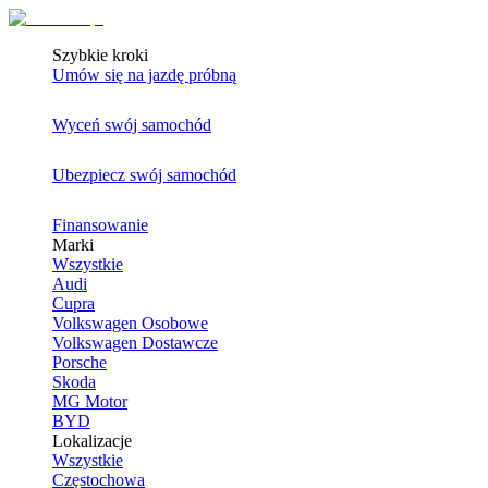
Szybkie kroki
Umów się na jazdę próbną
Wyceń swój samochód
Ubezpiecz swój samochód
Finansowanie
Marki
Wszystkie
Audi
Cupra
Volkswagen Osobowe
Volkswagen Dostawcze
Porsche
Skoda
MG Motor
BYD
Lokalizacje
Wszystkie
Częstochowa