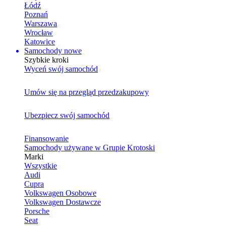
Łódź
Poznań
Warszawa
Wrocław
Katowice
Samochody nowe
Szybkie kroki
Wyceń swój samochód
Umów się na przegląd przedzakupowy
Ubezpiecz swój samochód
Finansowanie
Samochody używane w Grupie Krotoski
Marki
Wszystkie
Audi
Cupra
Volkswagen Osobowe
Volkswagen Dostawcze
Porsche
Seat