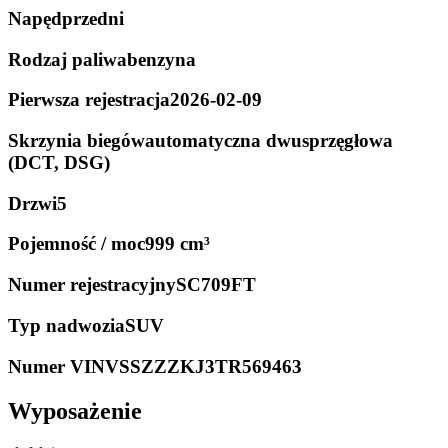
Napęd
przedni
Rodzaj paliwa
benzyna
Pierwsza rejestracja
2026-02-09
Skrzynia biegów
automatyczna dwusprzęgłowa
(DCT, DSG)
Drzwi
5
Pojemność / moc
999 cm³
Numer rejestracyjny
SC709FT
Typ nadwozia
SUV
Numer VIN
VSSZZZKJ3TR569463
Wyposażenie