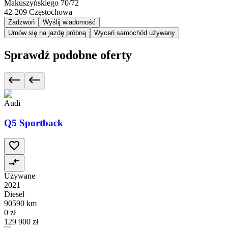
Makuszyńskiego 70/72
42-209
Częstochowa
Zadzwoń
Wyślij wiadomość
Umów się na jazdę próbną
Wyceń samochód używany
Sprawdź podobne oferty
Audi
Q5 Sportback
Używane
2021
Diesel
90590 km
0 zł
129 900 zł