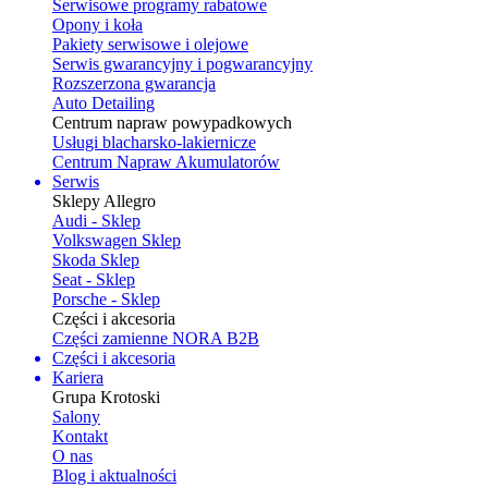
Serwisowe programy rabatowe
Opony i koła
Pakiety serwisowe i olejowe
Serwis gwarancyjny i pogwarancyjny
Rozszerzona gwarancja
Auto Detailing
Centrum napraw powypadkowych
Usługi blacharsko-lakiernicze
Centrum Napraw Akumulatorów
Serwis
Sklepy Allegro
Audi - Sklep
Volkswagen Sklep
Skoda Sklep
Seat - Sklep
Porsche - Sklep
Części i akcesoria
Części zamienne NORA B2B
Części i akcesoria
Kariera
Grupa Krotoski
Salony
Kontakt
O nas
Blog i aktualności