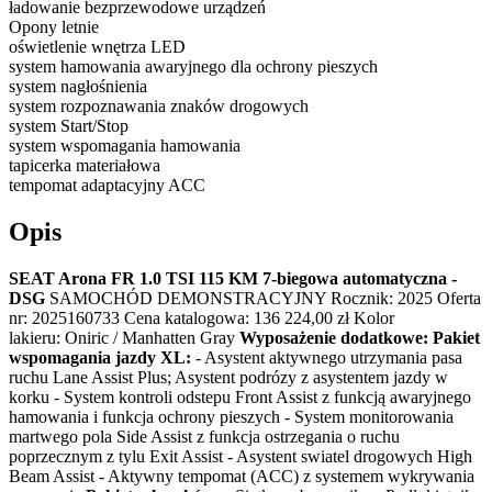
ładowanie bezprzewodowe urządzeń
Opony letnie
oświetlenie wnętrza LED
system hamowania awaryjnego dla ochrony pieszych
system nagłośnienia
system rozpoznawania znaków drogowych
system Start/Stop
system wspomagania hamowania
tapicerka materiałowa
tempomat adaptacyjny ACC
Opis
SEAT Arona FR 1.0 TSI 115 KM 7-biegowa automatyczna -
DSG
SAMOCHÓD DEMONSTRACYJNY Rocznik: 2025 Oferta
nr: 2025160733 Cena katalogowa: 136 224,00 zł Kolor
lakieru: Oniric / Manhatten Gray
Wyposażenie dodatkowe:
Pakiet
wspomagania jazdy XL:
- Asystent aktywnego utrzymania pasa
ruchu Lane Assist Plus; Asystent podrózy z asystentem jazdy w
korku - System kontroli odstepu Front Assist z funkcją awaryjnego
hamowania i funkcja ochrony pieszych - System monitorowania
martwego pola Side Assist z funkcja ostrzegania o ruchu
poprzecznym z tylu Exit Assist - Asystent swiatel drogowych High
Beam Assist - Aktywny tempomat (ACC) z systemem wykrywania