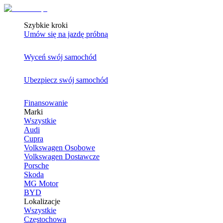
Szybkie kroki
Umów się na jazdę próbną
Wyceń swój samochód
Ubezpiecz swój samochód
Finansowanie
Marki
Wszystkie
Audi
Cupra
Volkswagen Osobowe
Volkswagen Dostawcze
Porsche
Skoda
MG Motor
BYD
Lokalizacje
Wszystkie
Częstochowa