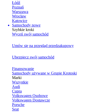
Łódź
Poznań
Warszawa
Wrocław
Katowice
Samochody nowe
Szybkie kroki
Wyceń swój samochód
Umów się na przegląd przedzakupowy
Ubezpiecz swój samochód
Finansowanie
Samochody używane w Grupie Krotoski
Marki
Wszystkie
Audi
Cupra
Volkswagen Osobowe
Volkswagen Dostawcze
Porsche
Seat