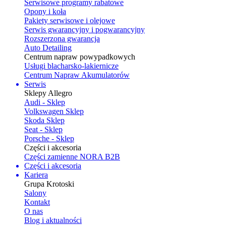
Serwisowe programy rabatowe
Opony i koła
Pakiety serwisowe i olejowe
Serwis gwarancyjny i pogwarancyjny
Rozszerzona gwarancja
Auto Detailing
Centrum napraw powypadkowych
Usługi blacharsko-lakiernicze
Centrum Napraw Akumulatorów
Serwis
Sklepy Allegro
Audi - Sklep
Volkswagen Sklep
Skoda Sklep
Seat - Sklep
Porsche - Sklep
Części i akcesoria
Części zamienne NORA B2B
Części i akcesoria
Kariera
Grupa Krotoski
Salony
Kontakt
O nas
Blog i aktualności