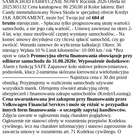
SAMOCHÓD FABRYCZNIE NOWY Rocznik 2026 Oferta nr:
2025365132 Cena katalogowa: 86 250,00 zł Kolor lakieru: Biel
Candy niemetalizowany Nowa Skoda w specjalnej ofercie Kredyt
JAK ABONAMENT, może być Twoja już od
604 zł
brutto
miesięcznie. - Spłacasz tylko prognozowaną utratę wartości
samochodu, a nie jego całą wartość, - Umowę zawierasz na okres 2-
4 lat, więc masz możliwość częstej wymiany samochodów, - Na
koniec umowy decydujesz czy chcesz spłacić samochód, czy go
zwrócić. Warunki ramowe do wyliczenia kalkulacji: Okres: 36
miesiący Wpłata 10 % Limit kilometrów: 10 000 km / rok *Bez
opon w ratach
Promocyjna oferta finansowania obowiązuje przy
odbiorze samochodu do 31.08.2026r.
Wyposażenie dodatkowe:
Alarm z funkcją SAFE Zapasowe koło stalowe pełnowymiarowe,
podnośnik, klucz 2-ramienna skórzana kierownica wielofunkcyjna
──────────────────── Najniższa cena z 30 dni przed
obniżką: Przyjmujemy w rozliczeniu samochody używane
wszystkich marek. Oferujemy również atrakcyjną ofertę
ubezpieczeń i finansowania zakupu samochodów (Kredyt/Leasing).
Cena uwarunkowana jest zakupem przy finansowaniu przez
Volkswagen Financial Services i może się różnić w przypadku
innych form finansowania - o szczegóły zapytaj handlowców.
Zdjęcia zawarte w ogłoszeniu mają charakter poglądowy.
Ogłoszenie nie stanowi oferty w rozumieniu przepisów Kodeksu
cywilnego, lecz ma charakter informacyjny i stanowi zaproszenie do
zawarcia umowy w rozumieniu art. 71 Kodeksu cywilnego. O