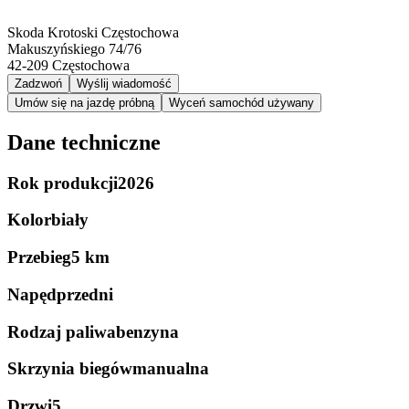
Skoda Krotoski Częstochowa
Makuszyńskiego 74/76
42-209
Częstochowa
Zadzwoń
Wyślij wiadomość
Umów się na jazdę próbną
Wyceń samochód używany
Dane techniczne
Rok produkcji
2026
Kolor
biały
Przebieg
5 km
Napęd
przedni
Rodzaj paliwa
benzyna
Skrzynia biegów
manualna
Drzwi
5